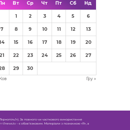
Пн
Вт
Ср
Чт
Пт
Сб
Нд
1
2
3
4
5
6
7
8
9
10
11
12
13
14
15
16
17
18
19
20
21
22
23
24
25
26
27
28
29
30
Жов
Гру »
«Тернопіль1»). За повного чи часткового використання
 t1news.tv – є обов'язковим. Матеріали з позначкою «R», а