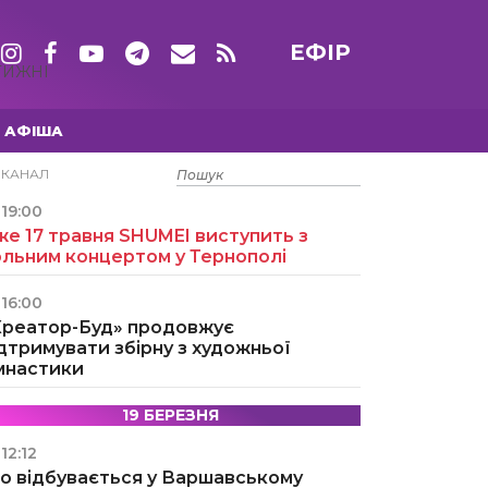
ЕФІР
ТИЖНІ
АФІША
15 ТРАВНЯ
ЕКАНАЛ
19:00
е 17 травня SHUMEI виступить з
ольним концертом у Тернополі
16:00
Креатор-Буд» продовжує
дтримувати збірну з художньої
імнастики
19 БЕРЕЗНЯ
12:12
о відбувається у Варшавському