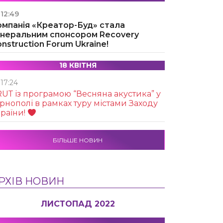
12:49
омпанія «Креатор-Буд» стала
енеральним спонсором Recovery
nstruction Forum Ukraine!
18 КВІТНЯ
17:24
UТ із програмою “Весняна акустика” у
рнополі в рамках туру містами Заходу
раїни!
БІЛЬШЕ НОВИН
РХІВ НОВИН
ЛИСТОПАД 2022