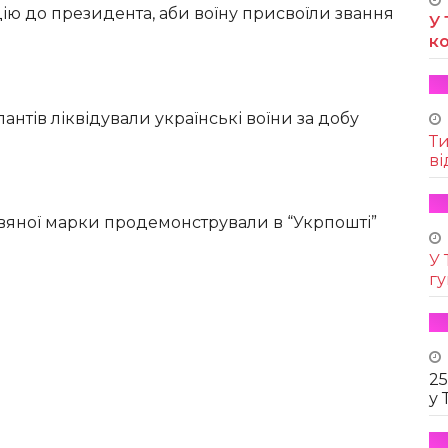
ію до президента, аби воїну присвоїли звання
У 
к
нтів ліквідували українські воїни за добу
Т
ві
здвяної марки продемонстрували в “Укрпошті”
У 
г
25
у 