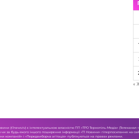
« 
овини (t1news.tv) є інтелектуальною власністю ПП «ТРО Тернопіль-Медіа» (Телеканал 
о чи за будь-якого іншого поширення інформації «Т1 Новини» гіперпосилання на сайт
и компаній» і «Передвиборча агітація» публікуються на правах реклами.