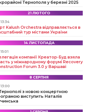
крорайоні Тернополя у березні 2025
21 ЛЮТОГО
13:34
рт Kalush Orchestra відправляється в
асштабний тур містами України
14 ЛИСТОПАДА
15:01
легація компанії Креатор-Буд взяла
асть у міжнародному форумі Recovery
nstruction Forum 3.0 у Варшаві
8 СЕРПНЯ
13:00
 Тернополі з новою концертною
рограмою виступить Наталія
учинська
1 СЕРПНЯ