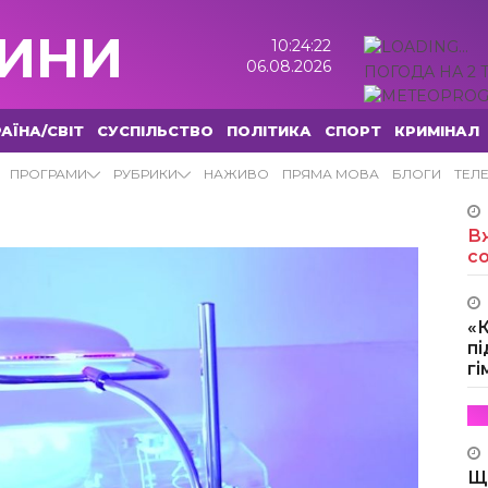
ИНИ
10:24:23
06.08.2026
ПОГОДА НА 2 
АЇНА/СВІТ
СУСПІЛЬСТВО
ПОЛІТИКА
СПОРТ
КРИМІНАЛ
ПРОГРАМИ
РУБРИКИ
НАЖИВО
ПРЯМА МОВА
БЛОГИ
ТЕЛ
Вж
с
«
пі
г
Щ