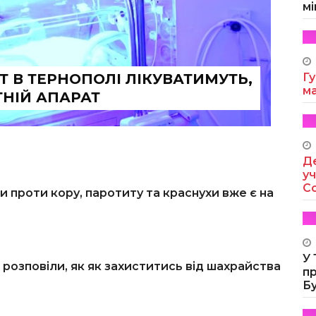
мі
 В ТЕРНОПОЛІ ЛІКУВАТИМУТЬ,
Гу
м
НІЙ АПАРАТ
Де
уч
Co
и проти кору, паротиту та краснухи вже є на
У
розповіли, як як захиститись від шахрайства
п
Б