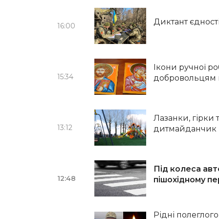
Диктант єдност
16:00
Ікони ручної р
15:34
добровольцям
Лазанки, гірки 
13:12
дитмайданчик
Під колеса авт
12:48
пішохідному пе
Рідні полеглог