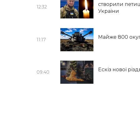
створили петиц
12:32
України
Майже 800 окупа
11:17
Ескіз нової рі
09:40