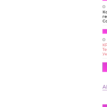
К
г
Co
KR
Те
Ук
А