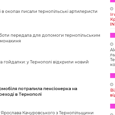
і в окопах писали тернопільські артилеристи
Іг
Кр
I
оботи передала для допомоги тернопільським
 монахиня
Al
ль
Те
та гойдалки: у Тернополі відкрили новий
ко
омобіля потрапила пенсіонерка на
Ві
реході в Тернополі
ві
о Ярослава Качуровського з Тернопільщини