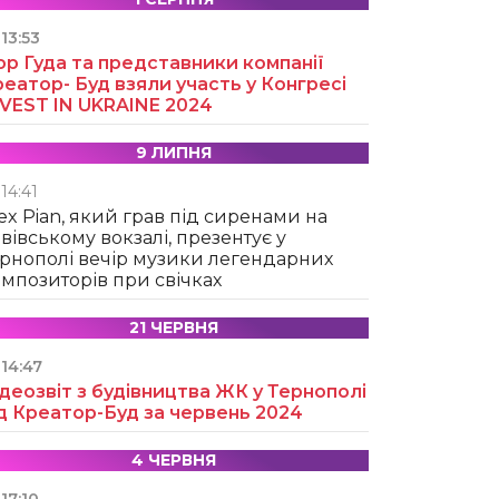
13:53
ор Гуда та представники компанії
еатор- Буд взяли участь у Конгресі
NVEST IN UKRAINE 2024
9 ЛИПНЯ
14:41
ex Pian, який грав під сиренами на
вівському вокзалі, презентує у
рнополі вечір музики легендарних
мпозиторів при свічках
21 ЧЕРВНЯ
14:47
деозвіт з будівництва ЖК у Тернополі
д Креатор-Буд за червень 2024
4 ЧЕРВНЯ