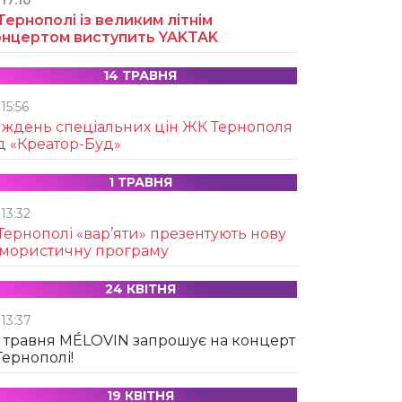
17:10
Тернополі із великим літнім
онцертом виступить YAKTAK
14 ТРАВНЯ
15:56
иждень спеціальних цін ЖК Тернополя
д «Креатор-Буд»
1 ТРАВНЯ
13:32
Тернополі «вар’яти» презентують нову
умористичну програму
24 КВІТНЯ
13:37
 травня MÉLOVIN запрошує на концерт
Тернополі!
19 КВІТНЯ