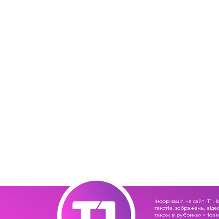
Інформація на сайті Т1 Н
текстів, зображень, віде
також в рубриках «Новин