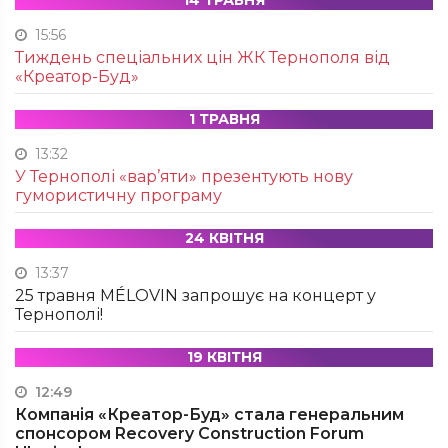
14 ТРАВНЯ
15:56
Тиждень спеціальних цін ЖК Тернополя від
«Креатор-Буд»
1 ТРАВНЯ
13:32
У Тернополі «вар’яти» презентують нову
гумористичну програму
24 КВІТНЯ
13:37
25 травня MÉLOVIN запрошує на концерт у
Тернополі!
19 КВІТНЯ
12:49
Компанія «Креатор-Буд» стала генеральним
спонсором Recovery Construction Forum