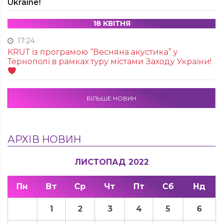
Ukraine!
18 КВІТНЯ
17:24
KRUТ із програмою “Весняна акустика” у
Тернополі в рамках туру містами Заходу України!
БІЛЬШЕ НОВИН
АРХІВ НОВИН
ЛИСТОПАД 2022
Пн
Вт
Ср
Чт
Пт
Сб
Нд
1
2
3
4
5
6