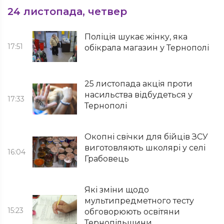
24 листопада, четвер
Поліція шукає жінку, яка
17:51
обікрала магазин у Тернополі
25 листопада акція проти
насильства відбудеться у
17:33
Тернополі
Окопні свічки для бійців ЗСУ
виготовляють школярі у селі
16:04
Грабовець
Які зміни щодо
мультипредметного тесту
15:23
обговорюють освітяни
Тернопільщини