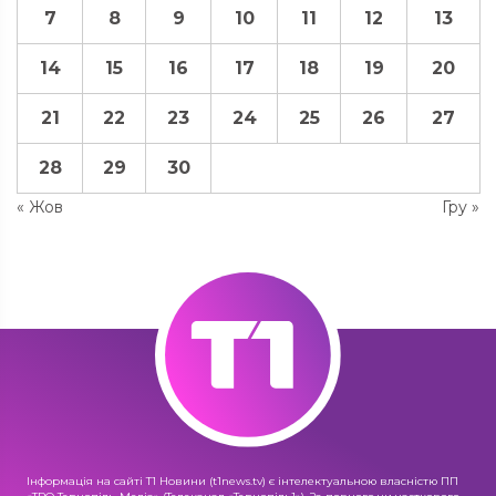
7
8
9
10
11
12
13
14
15
16
17
18
19
20
21
22
23
24
25
26
27
28
29
30
« Жов
Гру »
Інформація на сайті Т1 Новини (t1news.tv) є інтелектуальною власністю ПП