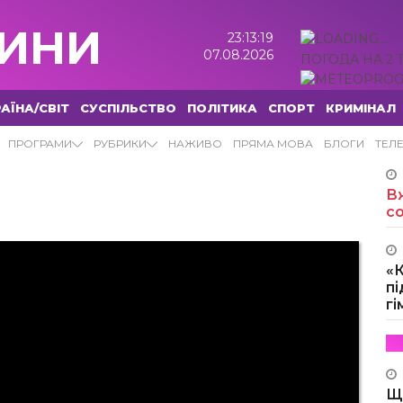
ИНИ
23:13:20
07.08.2026
ПОГОДА НА 2 
АЇНА/СВІТ
СУСПІЛЬСТВО
ПОЛІТИКА
СПОРТ
КРИМІНАЛ
ПРОГРАМИ
РУБРИКИ
НАЖИВО
ПРЯМА МОВА
БЛОГИ
ТЕЛ
Вж
с
«
пі
г
Щ