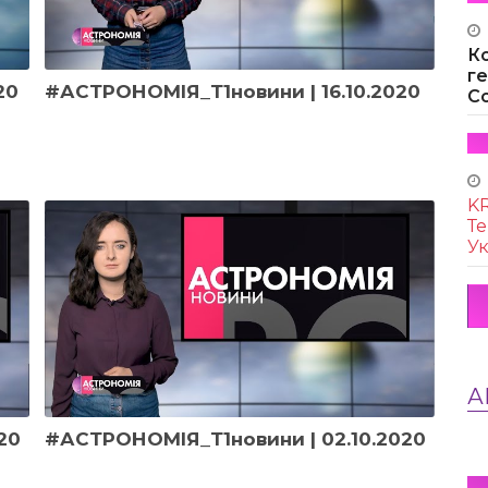
К
г
20
#АСТРОНОМІЯ_Т1новини | 16.10.2020
Co
KR
Те
Ук
А
20
#АСТРОНОМІЯ_Т1новини | 02.10.2020