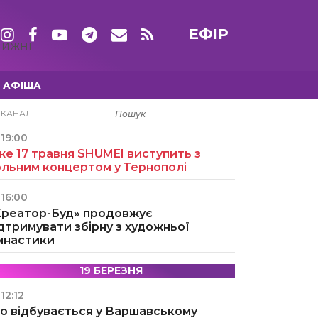
ЕФІР
ТИЖНІ
АФІША
15 ТРАВНЯ
ЕКАНАЛ
19:00
е 17 травня SHUMEI виступить з
ольним концертом у Тернополі
16:00
Креатор-Буд» продовжує
дтримувати збірну з художньої
імнастики
19 БЕРЕЗНЯ
12:12
о відбувається у Варшавському