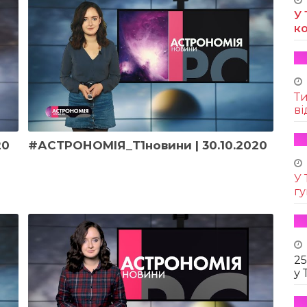
У 
к
Т
ві
20
#АСТРОНОМІЯ_Т1новини | 30.10.2020
У 
г
25
у 