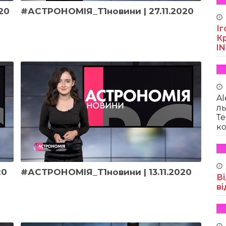
20
#АСТРОНОМІЯ_Т1новини | 27.11.2020
Іг
Кр
I
Al
ль
Те
ко
20
#АСТРОНОМІЯ_Т1новини | 13.11.2020
Ві
ві