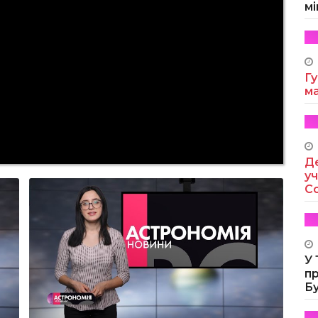
мі
Гу
м
Де
уч
Co
У
п
Б