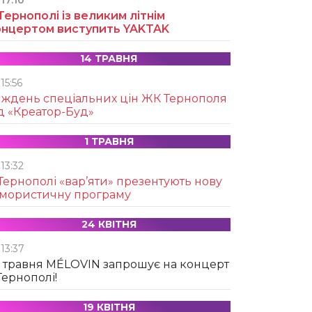
17:10
Тернополі із великим літнім
онцертом виступить YAKTAK
14 ТРАВНЯ
15:56
иждень спеціальних цін ЖК Тернополя
д «Креатор-Буд»
1 ТРАВНЯ
13:32
Тернополі «вар’яти» презентують нову
умористичну програму
24 КВІТНЯ
13:37
 травня MÉLOVIN запрошує на концерт
Тернополі!
19 КВІТНЯ