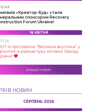
12:49
омпанія «Креатор-Буд» стала
енеральним спонсором Recovery
nstruction Forum Ukraine!
18 КВІТНЯ
17:24
UТ із програмою “Весняна акустика” у
рнополі в рамках туру містами Заходу
раїни!
БІЛЬШЕ НОВИН
РХІВ НОВИН
СЕРПЕНЬ 2026