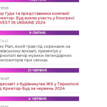
13:53
ор Гуда та представники компанії
еатор- Буд взяли участь у Конгресі
NVEST IN UKRAINE 2024
9 ЛИПНЯ
14:41
ex Pian, який грав під сиренами на
вівському вокзалі, презентує у
рнополі вечір музики легендарних
мпозиторів при свічках
21 ЧЕРВНЯ
14:47
деозвіт з будівництва ЖК у Тернополі
д Креатор-Буд за червень 2024
4 ЧЕРВНЯ