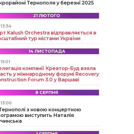
крорайоні Тернополя у березні 2025
21 ЛЮТОГО
13:34
рт Kalush Orchestra відправляється в
асштабний тур містами України
14 ЛИСТОПАДА
15:01
легація компанії Креатор-Буд взяла
асть у міжнародному форумі Recovery
nstruction Forum 3.0 у Варшаві
8 СЕРПНЯ
13:00
 Тернополі з новою концертною
рограмою виступить Наталія
учинська
1 СЕРПНЯ