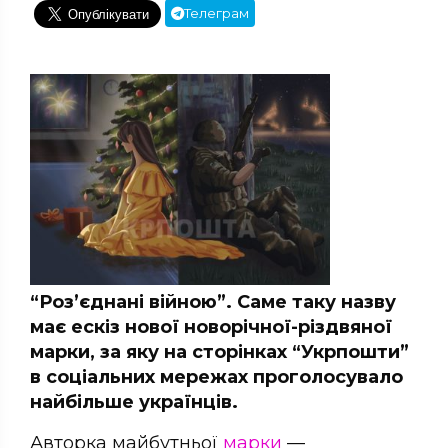
Телеграм
“Роз’єднані війною”. Саме таку назву
має ескіз нової новорічної-різдвяної
марки, за яку на сторінках “Укрпошти”
в соціальних мережах проголосувало
найбільше українців.
Авторка майбутньої
марки
—