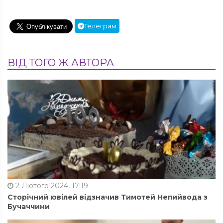
Телеграм
ВІД ТОГО Ж АВТОРА
2 Лютого 2024, 17:19
Сторічний ювілей відзначив Тимотей Непийвода з
Бучаччини