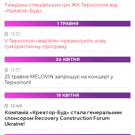
Тиждень спеціальних цін ЖК Тернополя від
«Креатор-Буд»
1 ТРАВНЯ
13:32
У Тернополі «вар’яти» презентують нову
гумористичну програму
24 КВІТНЯ
13:37
25 травня MÉLOVIN запрошує на концерт у
Тернополі!
19 КВІТНЯ
12:49
Компанія «Креатор-Буд» стала генеральним
спонсором Recovery Construction Forum
Ukraine!