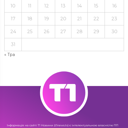
10
11
12
13
14
15
16
17
18
19
20
21
22
23
24
25
26
27
28
29
30
31
« Тра
Інформація на сайті Т1 Новини (t1news.tv) є інтелектуальною власністю ПП