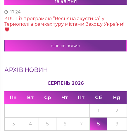
18 КВІТНЯ
17:24
KRUТ із програмою “Весняна акустика” у
Тернополі в рамках туру містами Заходу України!
БІЛЬШЕ НОВИН
АРХІВ НОВИН
СЕРПЕНЬ 2026
Пн
Вт
Ср
Чт
Пт
Сб
Нд
1
2
3
4
5
6
7
8
9