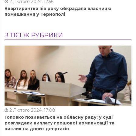
2 Лютого 2024, 12:56
Квартирантка пів року обкрадала власницю
помешкання у Тернополі
З ТІЄЇ Ж РУБРИКИ
2 Лютого 2024, 17:08
Головко позивається на обласну раду: у суді
розглядали виплату грошової компенсації та
виклик на допит депутатів