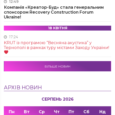
12:49
Компанія «Креатор-Буд» стала генеральним
спонсором Recovery Construction Forum
Ukraine!
18 КВІТНЯ
17:24
KRUТ із програмою “Весняна акустика” у
Тернополі в рамках туру містами Заходу України!
БІЛЬШЕ НОВИН
АРХІВ НОВИН
СЕРПЕНЬ 2026
Пн
Вт
Ср
Чт
Пт
Сб
Нд