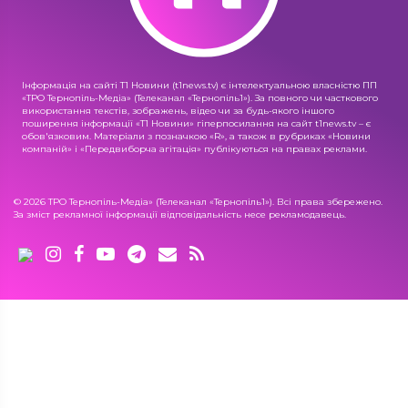
Інформація на сайті Т1 Новини (t1news.tv) є інтелектуальною власністю ПП
«ТРО Тернопіль-Медіа» (Телеканал «Тернопіль1»). За повного чи часткового
використання текстів, зображень, відео чи за будь-якого іншого
поширення інформації «Т1 Новини» гіперпосилання на сайт t1news.tv – є
обов'язковим. Матеріали з позначкою «R», а також в рубриках «Новини
компаній» і «Передвиборча агітація» публікуються на правах реклами.
© 2026 ТРО Тернопіль-Медіа» (Телеканал «Тернопіль1»). Всі права збережено.
За зміст рекламної інформації відповідальність несе рекламодавець.