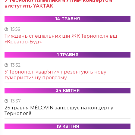
У Тернополі із великим літнім концертом
виступить YAKTAK
14 ТРАВНЯ
15:56
Тиждень спеціальних цін ЖК Тернополя від
«Креатор-Буд»
1 ТРАВНЯ
13:32
У Тернополі «вар’яти» презентують нову
гумористичну програму
24 КВІТНЯ
13:37
25 травня MÉLOVIN запрошує на концерт у
Тернополі!
19 КВІТНЯ