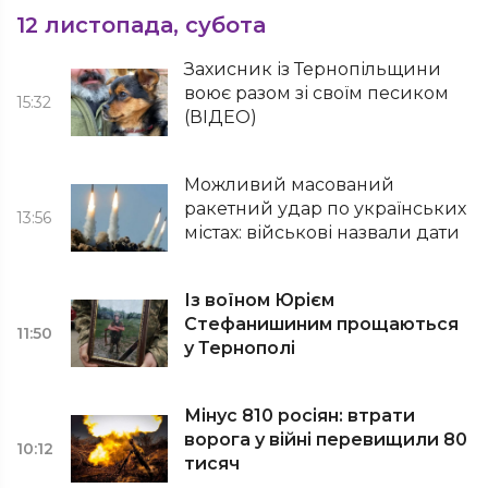
12 листопада, субота
Захисник із Тернопільщини
воює разом зі своїм песиком
15:32
(ВІДЕО)
Можливий масований
ракетний удар по українських
13:56
містах: військові назвали дати
Із воїном Юрієм
Стефанишиним прощаються
11:50
у Тернополі
Мінус 810 росіян: втрати
ворога у війні перевищили 80
10:12
тисяч