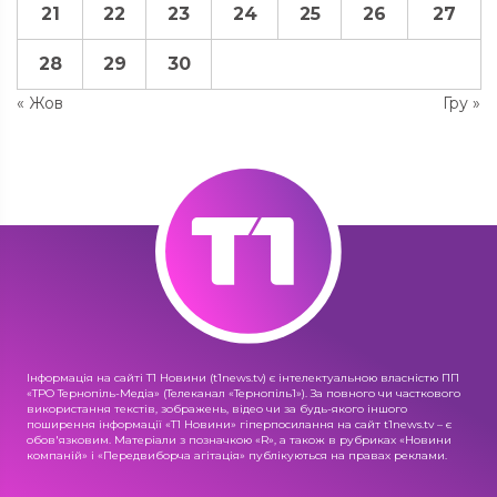
21
22
23
24
25
26
27
28
29
30
« Жов
Гру »
Інформація на сайті Т1 Новини (t1news.tv) є інтелектуальною власністю ПП
«ТРО Тернопіль-Медіа» (Телеканал «Тернопіль1»). За повного чи часткового
використання текстів, зображень, відео чи за будь-якого іншого
поширення інформації «Т1 Новини» гіперпосилання на сайт t1news.tv – є
обов'язковим. Матеріали з позначкою «R», а також в рубриках «Новини
компаній» і «Передвиборча агітація» публікуються на правах реклами.