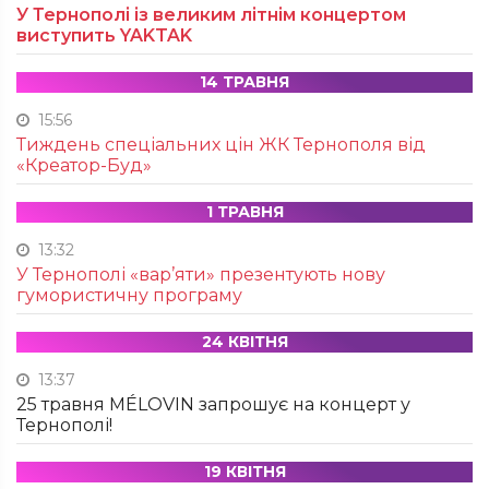
У Тернополі із великим літнім концертом
виступить YAKTAK
14 ТРАВНЯ
15:56
Тиждень спеціальних цін ЖК Тернополя від
«Креатор-Буд»
1 ТРАВНЯ
13:32
У Тернополі «вар’яти» презентують нову
гумористичну програму
24 КВІТНЯ
13:37
25 травня MÉLOVIN запрошує на концерт у
Тернополі!
19 КВІТНЯ