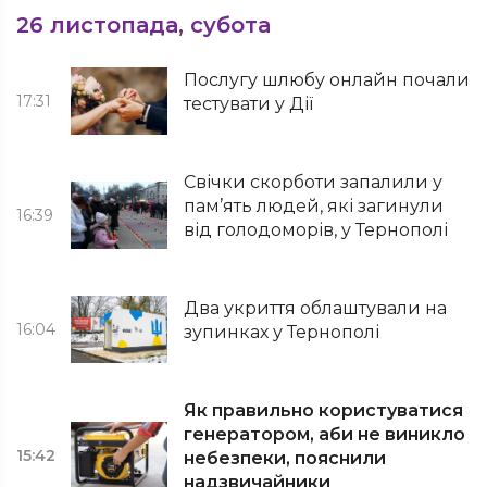
26 листопада, субота
Послугу шлюбу онлайн почали
17:31
тестувати у Дії
Свічки скорботи запалили у
пам’ять людей, які загинули
16:39
від голодоморів, у Тернополі
Два укриття облаштували на
16:04
зупинках у Тернополі
Як правильно користуватися
генератором, аби не виникло
15:42
небезпеки, пояснили
надзвичайники