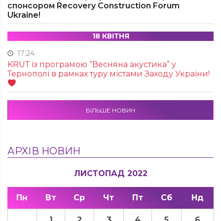
спонсором Recovery Construction Forum
Ukraine!
18 КВІТНЯ
17:24
KRUТ із програмою “Весняна акустика” у
Тернополі в рамках туру містами Заходу України!
БІЛЬШЕ НОВИН
АРХІВ НОВИН
ЛИСТОПАД 2022
Пн
Вт
Ср
Чт
Пт
Сб
Нд
1
2
3
4
5
6