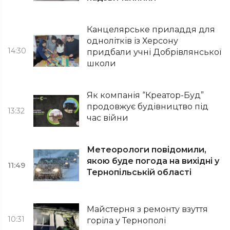
Канцелярське приладдя для
однолітків із Херсону
14:30
придбали учні Добрівлянської
школи
Як компанія “Креатор-Буд”
продовжує будівництво під
13:32
час війни
Метеорологи повідомили,
якою буде погода на вихідні у
11:49
Тернопільській області
Майстерня з ремонту взуття
10:31
горіла у Тернополі