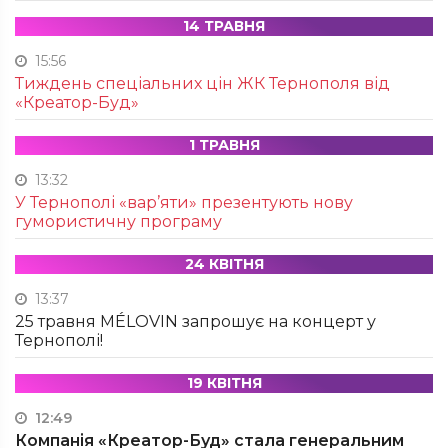
14 ТРАВНЯ
15:56
Тиждень спеціальних цін ЖК Тернополя від
«Креатор-Буд»
1 ТРАВНЯ
13:32
У Тернополі «вар’яти» презентують нову
гумористичну програму
24 КВІТНЯ
13:37
25 травня MÉLOVIN запрошує на концерт у
Тернополі!
19 КВІТНЯ
12:49
Компанія «Креатор-Буд» стала генеральним