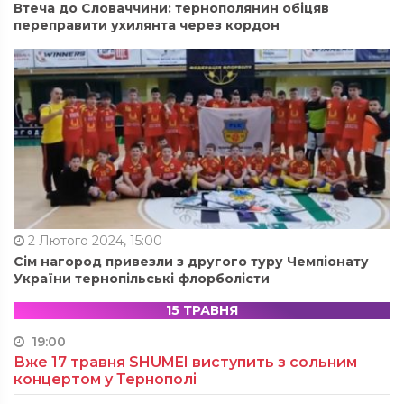
Втеча до Словаччини: тернополянин обіцяв
переправити ухилянта через кордон
2 Лютого 2024, 15:00
Сім нагород привезли з другого туру Чемпіонату
України тернопільські флорболісти
15 ТРАВНЯ
19:00
Вже 17 травня SHUMEI виступить з сольним
концертом у Тернополі