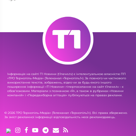
Інформація на сайті Т1 Новини (t1news.tv) є інтелектуальною власністю ПП
«ТРО Тернопіль-Медіа» (Телеканал «Тернопіль1»). За повного чи часткового
використання текстів, зображень, відео чи за будь-якого іншого
поширення інформації «Т1 Новини» гіперпосилання на сайт t1news.tv – є
обов'язковим. Матеріали з позначкою «R», а також в рубриках «Новини
компаній» і «Передвиборча агітація» публікуються на правах реклами.
© 2026 ТРО Тернопіль-Медіа» (Телеканал «Тернопіль1»). Всі права збережено.
За зміст рекламної інформації відповідальність несе рекламодавець.