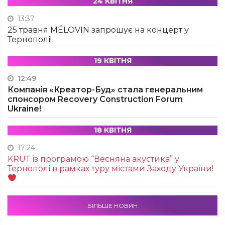
24 КВІТНЯ
13:37
25 травня MÉLOVIN запрошує на концерт у
Тернополі!
19 КВІТНЯ
12:49
Компанія «Креатор-Буд» стала генеральним
спонсором Recovery Construction Forum
Ukraine!
18 КВІТНЯ
17:24
KRUТ із програмою “Весняна акустика” у
Тернополі в рамках туру містами Заходу України!
БІЛЬШЕ НОВИН