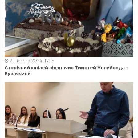
2 Лютого 2024, 17:19
Сторічний ювілей відзначив Тимотей Непийвода з
Бучаччини