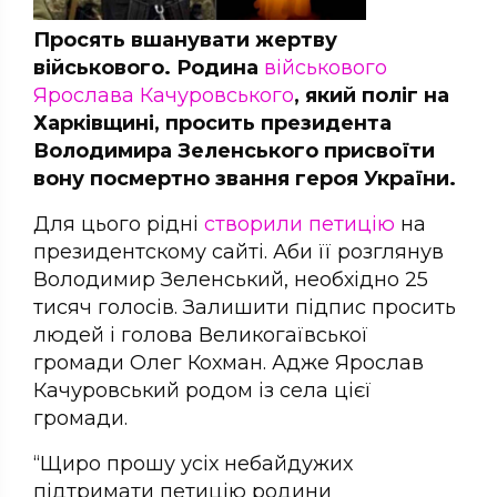
Просять вшанувати жертву
військового. Родина
військового
Ярослава Качуровського
, який поліг на
Харківщині, просить президента
Володимира Зеленського присвоїти
вону посмертно звання героя України.
Для цього рідні
створили петицію
на
президентскому сайті. Аби її розглянув
Володимир Зеленський, необхідно 25
тисяч голосів. Залишити підпис просить
людей і голова Великогаївської
громади Олег Кохман. Адже Ярослав
Качуровський родом із села цієї
громади.
“Щиро прошу усіх небайдужих
підтримати петицію родини