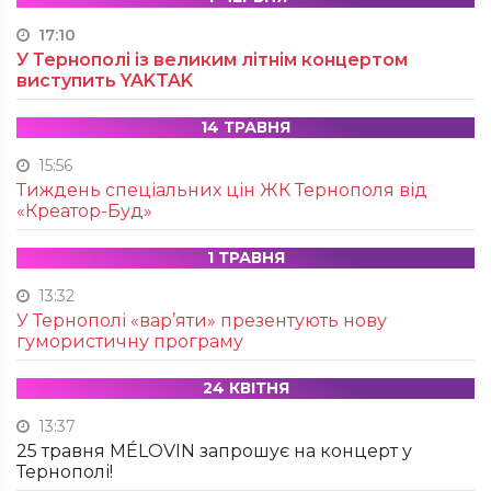
17:10
У Тернополі із великим літнім концертом
виступить YAKTAK
14 ТРАВНЯ
15:56
Тиждень спеціальних цін ЖК Тернополя від
«Креатор-Буд»
1 ТРАВНЯ
13:32
У Тернополі «вар’яти» презентують нову
гумористичну програму
24 КВІТНЯ
13:37
25 травня MÉLOVIN запрошує на концерт у
Тернополі!