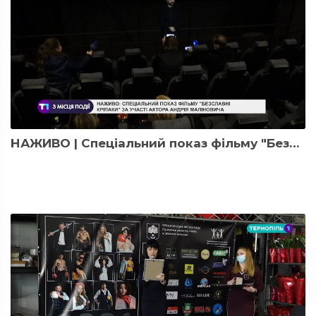
НАЖИВО | Спеціальний показ фільму "Безславні кріпаки"