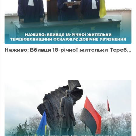
Наживо: Вбивця 18-річної жительки Теребовлянщини оскаржує довічне ув'язнення