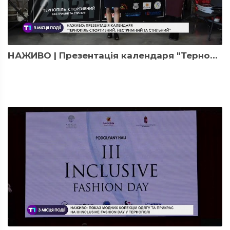
НАЖИВО | Презентація календаря "Тернопіль спортивний: нестримний та стильний"