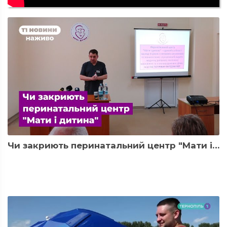
Чи закриють перинатальний центр "Мати і дитина": у пологовий з поясненнями приїхали представники МОЗ