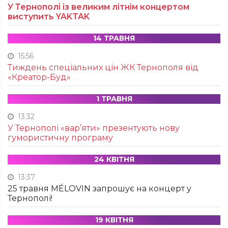
У Тернополі із великим літнім концертом
виступить YAKTAK
14 ТРАВНЯ
15:56
Тиждень спеціальних цін ЖК Тернополя від
«Креатор-Буд»
1 ТРАВНЯ
13:32
У Тернополі «вар’яти» презентують нову
гумористичну програму
24 КВІТНЯ
13:37
25 травня MÉLOVIN запрошує на концерт у
Тернополі!
19 КВІТНЯ