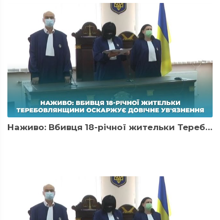
Наживо: Вбивця 18-річної жительки Теребовлянщини оскаржує довічне ув'язнення