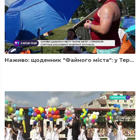
Наживо: щоденник "Файного міста": у Тернополі стартував довгоочікуваний фестиваль