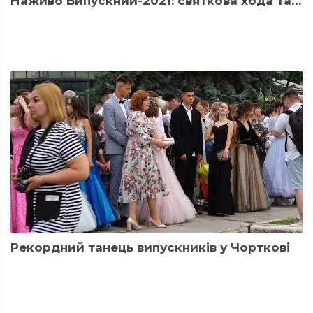
Наживо Випускний-2021: святкова хода та нагородження в...
Рекордний танець випускників у Чорткові