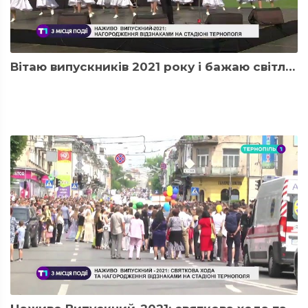
Вітаю випускників 2021 року і бажаю світлої долі! Ви ус...