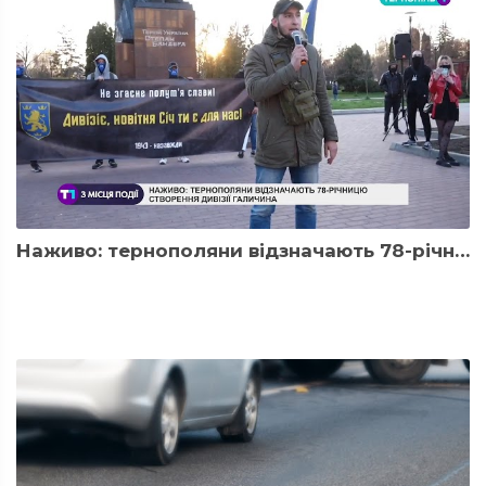
Наживо: тернополяни відзначають 78-річницю створення дивізії Галичина