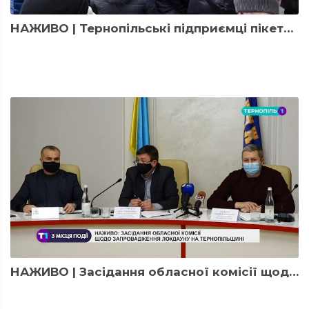
НАЖИВО | Тернопільські підприємці пікетують під ОДА, бо проти локдауну
НАЖИВО | Засідання обласної комісії щодо запровадження локдауну на Тернопільщині