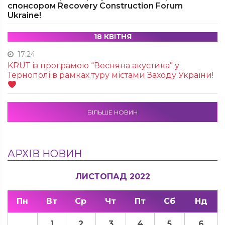
спонсором Recovery Construction Forum
Ukraine!
18 КВІТНЯ
17:24
KRUТ із програмою “Весняна акустика” у
Тернополі в рамках туру містами Заходу України!
БІЛЬШЕ НОВИН
АРХІВ НОВИН
ЛИСТОПАД 2022
Пн
Вт
Ср
Чт
Пт
Сб
Нд
1
2
3
4
5
6