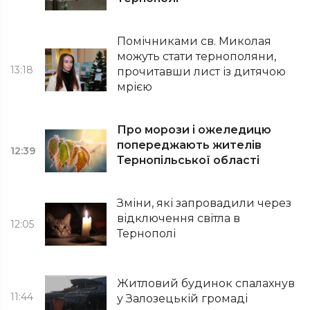
Помічниками св. Миколая
можуть стати тернополяни,
13:18
прочитавши лист із дитячою
мрією
Про морози і ожеледицю
попереджають жителів
12:39
Тернопільської області
Зміни, які запровадили через
відключення світла в
12:05
Тернополі
Житловий будинок спалахнув
11:44
у Залозецькій громаді