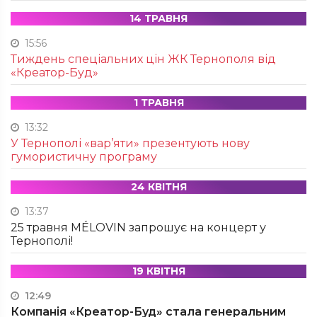
14 ТРАВНЯ
15:56
Тиждень спеціальних цін ЖК Тернополя від
«Креатор-Буд»
1 ТРАВНЯ
13:32
У Тернополі «вар’яти» презентують нову
гумористичну програму
24 КВІТНЯ
13:37
25 травня MÉLOVIN запрошує на концерт у
Тернополі!
19 КВІТНЯ
12:49
Компанія «Креатор-Буд» стала генеральним