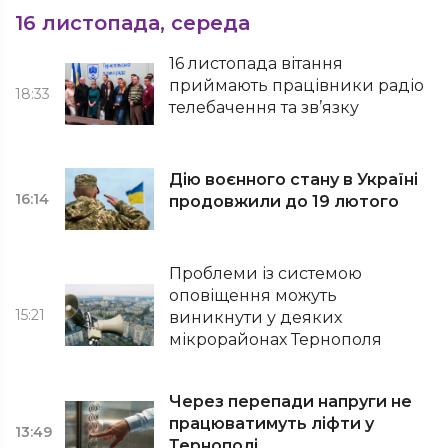
16 листопада, середа
16 листопада вітання
приймають працівники радіо
18:33
телебачення та зв’язку
Дію воєнного стану в Україні
16:14
продовжили до 19 лютого
Проблеми із системою
оповіщення можуть
15:21
виникнути у деяких
мікрорайонах Тернополя
Через перепади напруги не
працюватимуть ліфти у
13:49
Тернополі