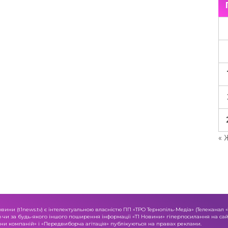
« 
овини (t1news.tv) є інтелектуальною власністю ПП «ТРО Тернопіль-Медіа» (Телеканал 
о чи за будь-якого іншого поширення інформації «Т1 Новини» гіперпосилання на сайт
и компаній» і «Передвиборча агітація» публікуються на правах реклами.