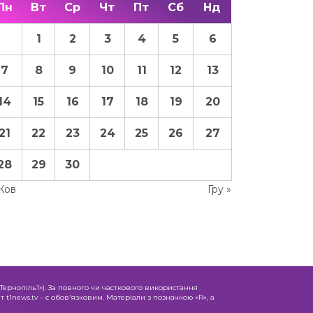
Пн
Вт
Ср
Чт
Пт
Сб
Нд
1
2
3
4
5
6
7
8
9
10
11
12
13
14
15
16
17
18
19
20
21
22
23
24
25
26
27
28
29
30
Жов
Гру »
«Тернопіль1»). За повного чи часткового використання
 t1news.tv – є обов'язковим. Матеріали з позначкою «R», а