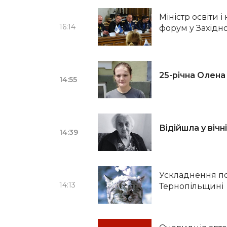
Міністр освіти
16:14
форум у Західн
25-річна Олена
14:55
Відійшла у віч
14:39
Ускладнення по
14:13
Тернопільщині