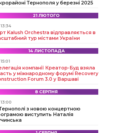
крорайоні Тернополя у березні 2025
21 ЛЮТОГО
13:34
рт Kalush Orchestra відправляється в
асштабний тур містами України
14 ЛИСТОПАДА
15:01
легація компанії Креатор-Буд взяла
асть у міжнародному форумі Recovery
nstruction Forum 3.0 у Варшаві
8 СЕРПНЯ
13:00
 Тернополі з новою концертною
рограмою виступить Наталія
учинська
1 СЕРПНЯ