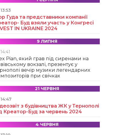
13:53
ор Гуда та представники компанії
еатор- Буд взяли участь у Конгресі
NVEST IN UKRAINE 2024
9 ЛИПНЯ
14:41
ex Pian, який грав під сиренами на
вівському вокзалі, презентує у
рнополі вечір музики легендарних
мпозиторів при свічках
21 ЧЕРВНЯ
14:47
деозвіт з будівництва ЖК у Тернополі
д Креатор-Буд за червень 2024
4 ЧЕРВНЯ