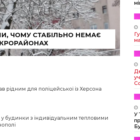
мі
И, ЧОМУ СТАБІЛЬНО НЕМАЄ
Гу
м
ІКРОРАЙОНАХ
Де
уч
Co
ав рідним для поліцейської із Херсона
У
 у будинки з індивідуальним тепловими
п
нополі
Б