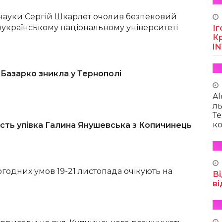
 і науки Сергій Шкарлет очолив безпековий
оукраїнському національному університеті
Іг
Кр
I
 Базарко зникла у Тернополі
Al
ль
Те
ко
ність упівка Галина Янушевська з Копичинець
годних умов 19-21 листопада очікують на
Ві
ві