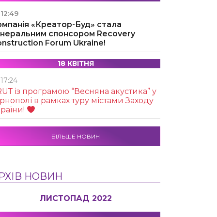
12:49
омпанія «Креатор-Буд» стала
енеральним спонсором Recovery
nstruction Forum Ukraine!
18 КВІТНЯ
17:24
UТ із програмою “Весняна акустика” у
рнополі в рамках туру містами Заходу
раїни!
БІЛЬШЕ НОВИН
РХІВ НОВИН
ЛИСТОПАД 2022