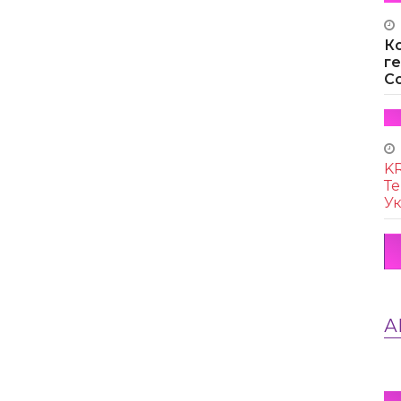
К
г
Co
KR
Те
Ук
А