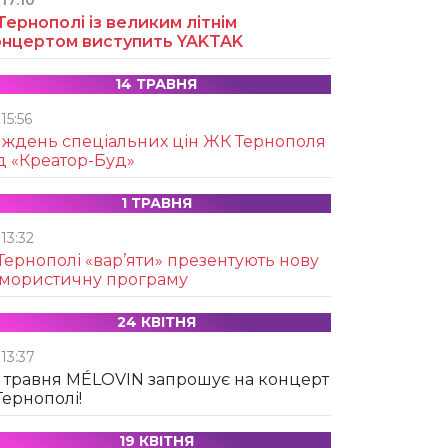
17:10
Тернополі із великим літнім
онцертом виступить YAKTAK
14 ТРАВНЯ
15:56
иждень спеціальних цін ЖК Тернополя
д «Креатор-Буд»
1 ТРАВНЯ
13:32
Тернополі «вар’яти» презентують нову
умористичну програму
24 КВІТНЯ
13:37
 травня MÉLOVIN запрошує на концерт
Тернополі!
19 КВІТНЯ