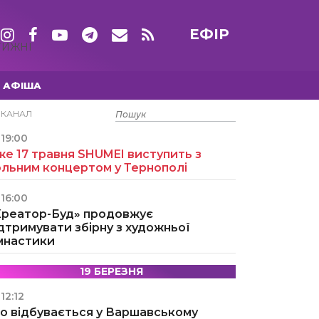
ЕФІР
ТИЖНІ
АФІША
15 ТРАВНЯ
ЕКАНАЛ
19:00
е 17 травня SHUMEI виступить з
ольним концертом у Тернополі
16:00
Креатор-Буд» продовжує
дтримувати збірну з художньої
імнастики
19 БЕРЕЗНЯ
12:12
о відбувається у Варшавському