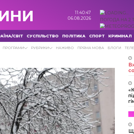
ИНИ
11:40:48
06.08.2026
ПОГОДА НА 2 
АЇНА/СВІТ
СУСПІЛЬСТВО
ПОЛІТИКА
СПОРТ
КРИМІНАЛ
ПРОГРАМИ
РУБРИКИ
НАЖИВО
ПРЯМА МОВА
БЛОГИ
ТЕЛ
Вж
с
«
пі
г
Щ