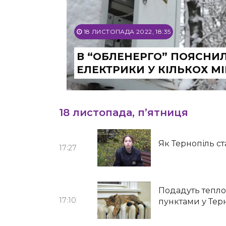
18 ЛИСТОПАДА 2022, 18:35
В “ОБЛЕНЕРГО” ПОЯСНИЛ
ЕЛЕКТРИКИ У КІЛЬКОХ М
18 листопада, п’ятниця
Як Тернопіль ст
17:27
Подадуть тепло
17:10
пунктами у Тер