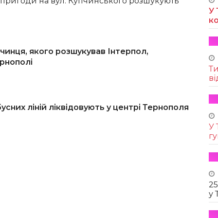
пригоди на вул. Купчинського розшукують
У 
к
чинця, якого розшукував Інтерпол,
ернополі
Т
ві
сних ліній ліквідовують у центрі Тернополя
У 
г
25
у 