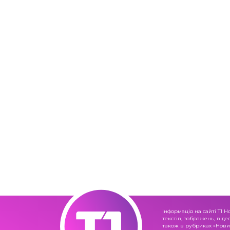
Інформація на сайті Т1 Н
текстів, зображень, віде
також в рубриках «Новин