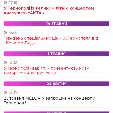
17:10
У Тернополі із великим літнім концертом
виступить YAKTAK
14 ТРАВНЯ
15:56
Тиждень спеціальних цін ЖК Тернополя від
«Креатор-Буд»
1 ТРАВНЯ
13:32
У Тернополі «вар’яти» презентують нову
гумористичну програму
24 КВІТНЯ
13:37
25 травня MÉLOVIN запрошує на концерт у
Тернополі!