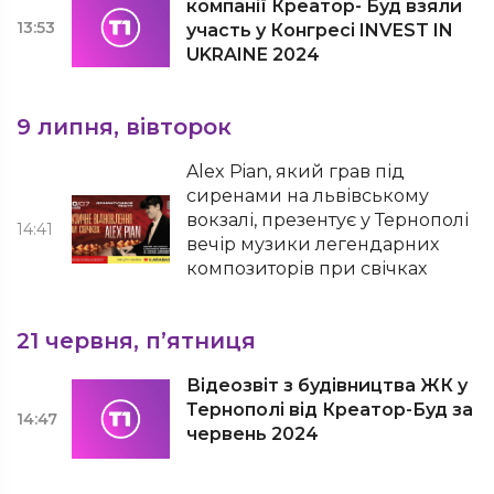
компанії Креатор- Буд взяли
13:53
участь у Конгресі INVEST IN
UKRAINE 2024
9 липня, вівторок
Alex Pian, який грав під
сиренами на львівському
вокзалі, презентує у Тернополі
14:41
вечір музики легендарних
композиторів при свічках
21 червня, п’ятниця
Відеозвіт з будівництва ЖК у
Тернополі від Креатор-Буд за
14:47
червень 2024