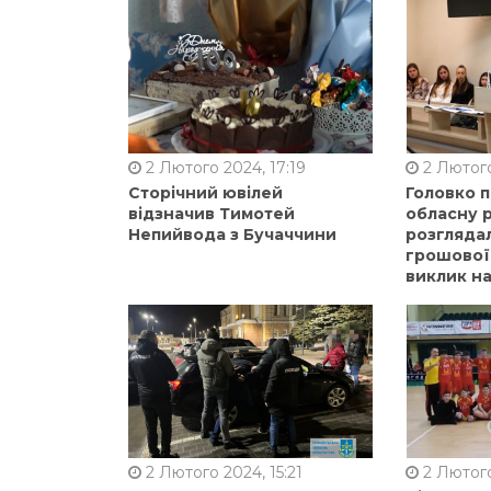
2 Лютого 2024, 17:19
2 Лютого
Сторічний ювілей
Головко 
відзначив Тимотей
обласну р
Непийвода з Бучаччини
розгляда
грошової
виклик на
2 Лютого 2024, 15:21
2 Лютого