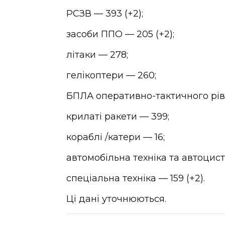
РСЗВ — 393 (+2);
засоби ППО — 205 (+2);
літаки — 278;
гелікоптери — 260;
БПЛА оперативно-тактичного рівн
крилаті ракети — 399;
кораблі /катери — 16;
автомобільна техніка та автоцисте
спеціальна техніка — 159 (+2).
Ці дані уточнюються.