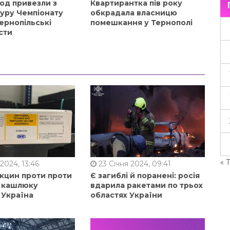
од привезли з
Квартирантка пів року
туру Чемпіонату
обкрадала власницю
ернопільські
помешкання у Тернополі
сти
« 
2024, 13:46
23 Січня 2024, 09:41
акцин проти проти
Є загиблі й поранені: росія
, кашлюку
вдарила ракетами по трьох
 Україна
областях України