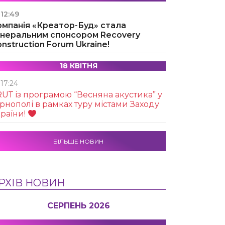
12:49
омпанія «Креатор-Буд» стала
енеральним спонсором Recovery
nstruction Forum Ukraine!
18 КВІТНЯ
17:24
UТ із програмою “Весняна акустика” у
рнополі в рамках туру містами Заходу
раїни!
БІЛЬШЕ НОВИН
РХІВ НОВИН
СЕРПЕНЬ 2026