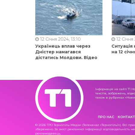
12 Січня 2024, 13:10
12 Січня 
Українець вплав через
Ситуація 
Дністер намагався
на 12 січн
дістатись Молдови. Відео
Інформація на сайті Т1 Н
текстів, зображень, віде
також в рубриках «Новин
ПРО НАС
КОНТАКТ
© 2026 ТРО Тернопіль-Медіа» (Телеканал «Тернопіль1»). Всі пра
збережено. За зміст рекламної інформації відповідальність не
рекламодавець.