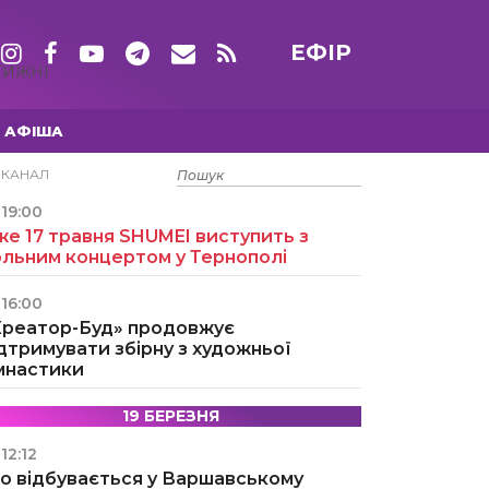
ЕФІР
ТИЖНІ
АФІША
15 ТРАВНЯ
ЕКАНАЛ
19:00
е 17 травня SHUMEI виступить з
ольним концертом у Тернополі
16:00
Креатор-Буд» продовжує
дтримувати збірну з художньої
імнастики
19 БЕРЕЗНЯ
12:12
о відбувається у Варшавському