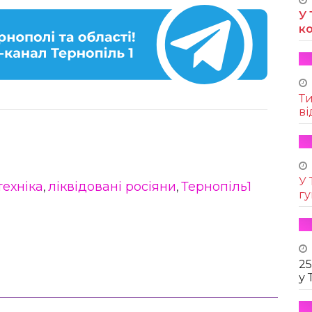
У 
к
Т
ві
У 
ехніка
ліквідовані росіяни
Тернопіль1
,
,
г
25
у 