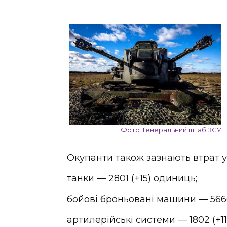
Фото: Генеральний штаб ЗСУ
Окупанти також зазнають втрат у 
танки — 2801 (+15) одиниць;
бойові броньовані машини — 5666 
артилерійські системи — 1802 (+11)