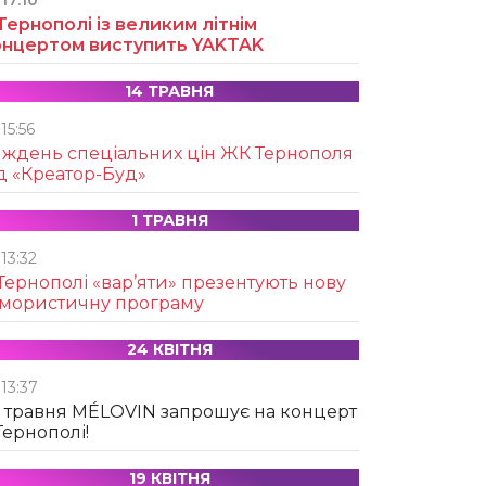
17:10
Тернополі із великим літнім
онцертом виступить YAKTAK
14 ТРАВНЯ
15:56
иждень спеціальних цін ЖК Тернополя
д «Креатор-Буд»
1 ТРАВНЯ
13:32
Тернополі «вар’яти» презентують нову
умористичну програму
24 КВІТНЯ
13:37
 травня MÉLOVIN запрошує на концерт
Тернополі!
19 КВІТНЯ