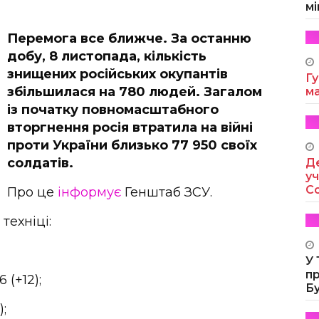
мі
Перемога все ближче. За останню
добу, 8 листопада, кількість
знищених російських окупантів
Гу
збільшилася на 780 людей. Загалом
м
із початку повномасштабного
вторгнення росія втратила на війні
проти України близько 77 950 своїх
солдатів.
Де
уч
Co
Про це
інформує
Генштаб ЗСУ.
техніці:
У
п
(+12);
Б
;