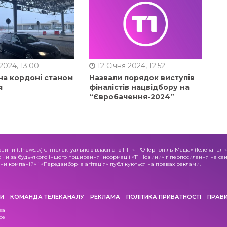
2024, 13:00
12 Січня 2024, 12:52
на кордоні станом
Назвали порядок виступів
я
фіналістів нацвідбору на
“Євробачення-2024”
овини (t1news.tv) є інтелектуальною власністю ПП «ТРО Тернопіль-Медіа» (Телеканал 
о чи за будь-якого іншого поширення інформації «Т1 Новини» гіперпосилання на сайт
и компаній» і «Передвиборча агітація» публікуються на правах реклами.
И
КОМАНДА ТЕЛЕКАНАЛУ
РЕКЛАМА
ПОЛІТИКА ПРИВАТНОСТІ
ПРАВ
ва
се