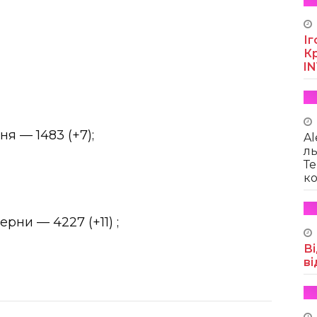
Іг
Кр
I
я — 1483 (+7);
Al
ль
Те
ко
рни — 4227 (+11) ;
Ві
ві