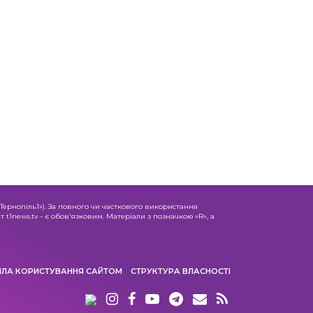
«Тернопіль1»). За повного чи часткового використання
 t1news.tv – є обов'язковим. Матеріали з позначкою «R», а
ИЛА КОРИСТУВАННЯ САЙТОМ
СТРУКТУРА ВЛАСНОСТІ