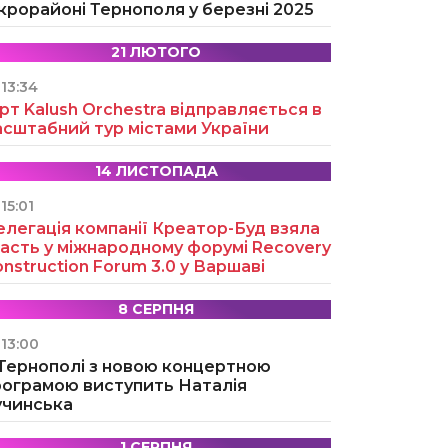
крорайоні Тернополя у березні 2025
21 ЛЮТОГО
13:34
рт Kalush Orchestra відправляється в
асштабний тур містами України
14 ЛИСТОПАДА
15:01
легація компанії Креатор-Буд взяла
асть у міжнародному форумі Recovery
nstruction Forum 3.0 у Варшаві
8 СЕРПНЯ
13:00
 Тернополі з новою концертною
рограмою виступить Наталія
учинська
1 СЕРПНЯ