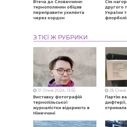
Втеча до Словаччини:
Сім нагор
тернополянин обіцяв
другого 
переправити ухилянта
України т
через кордон
флорболі
З ТІЄЇ Ж РУБРИКИ
31 Січня 2024, 13:55
26 Січня 
Виставку фотографій
Партію в
тернопільської
дифтерії
журналістки відкриють в
отримала
Німеччині