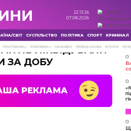
ИНИ
22:13:28
07.08.2026
ПОГОДА НА 2 
АЇНА/СВІТ
СУСПІЛЬСТВО
ПОЛІТИКА
СПОРТ
КРИМІНАЛ
АНТІВ ЛІКВІДУВАЛИ
ПРОГРАМИ
РУБРИКИ
НАЖИВО
ПРЯМА МОВА
БЛОГИ
ТЕЛ
И ЗА ДОБУ
Вж
с
«
пі
г
Щ