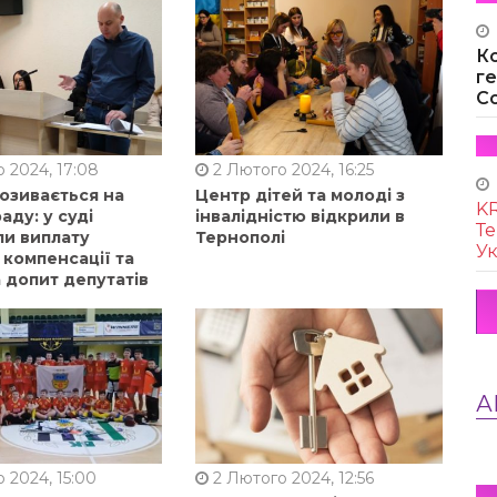
К
г
Co
 2024, 17:08
2 Лютого 2024, 16:25
позивається на
Центр дітей та молоді з
KR
аду: у суді
інвалідністю відкрили в
Те
ли виплату
Тернополі
Ук
 компенсації та
 допит депутатів
А
 2024, 15:00
2 Лютого 2024, 12:56