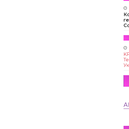
К
г
Co
KR
Те
Ук
А