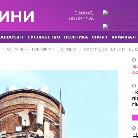
ИНИ
03:00:03
08.08.2026
ПОГОДА НА 2 
АЇНА/СВІТ
СУСПІЛЬСТВО
ПОЛІТИКА
СПОРТ
КРИМІНАЛ
ПРОГРАМИ
РУБРИКИ
НАЖИВО
ПРЯМА МОВА
БЛОГИ
ТЕЛ
Вж
с
«
пі
г
Щ