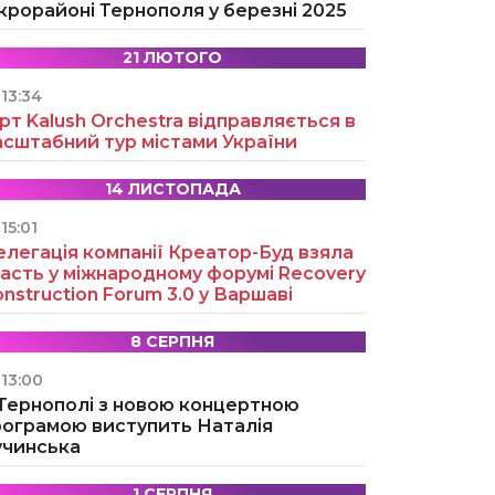
крорайоні Тернополя у березні 2025
21 ЛЮТОГО
13:34
рт Kalush Orchestra відправляється в
асштабний тур містами України
14 ЛИСТОПАДА
15:01
легація компанії Креатор-Буд взяла
асть у міжнародному форумі Recovery
nstruction Forum 3.0 у Варшаві
8 СЕРПНЯ
13:00
 Тернополі з новою концертною
рограмою виступить Наталія
учинська
1 СЕРПНЯ