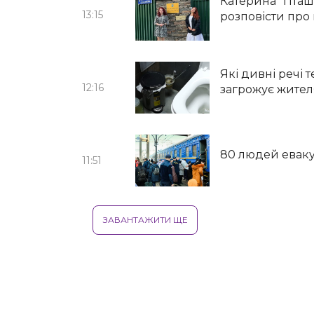
Катерина “Пташ
13:15
розповісти про
Які дивні речі 
12:16
загрожує жител
80 людей евак
11:51
ЗАВАНТАЖИТИ ЩЕ