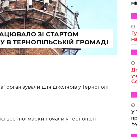
мі
РАЦЮВАЛО ЗІ СТАРТОМ
Гу
м
 В ТЕРНОПІЛЬСЬКІЙ ГРОМАДІ
Де
уч
Co
а” організували для школярів у Тернополі
У
п
єї воєнної марки почали у Тернополі
Б