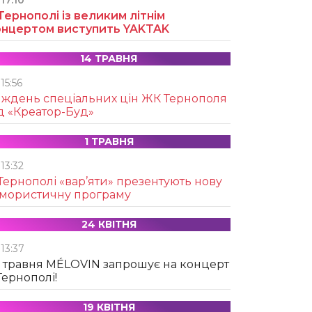
17:10
Тернополі із великим літнім
онцертом виступить YAKTAK
14 ТРАВНЯ
15:56
иждень спеціальних цін ЖК Тернополя
д «Креатор-Буд»
1 ТРАВНЯ
13:32
Тернополі «вар’яти» презентують нову
умористичну програму
24 КВІТНЯ
13:37
 травня MÉLOVIN запрошує на концерт
Тернополі!
19 КВІТНЯ