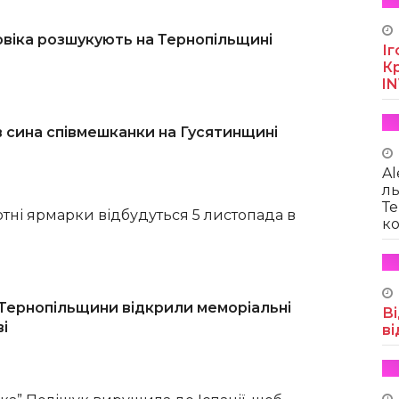
овіка розшукують на Тернопільщині
Іг
Кр
I
в сина співмешканки на Гусятинщині
Al
ль
Те
отні ярмарки відбудуться 5 листопада в
ко
 Тернопільщини відкрили меморіальні
Ві
ві
ві