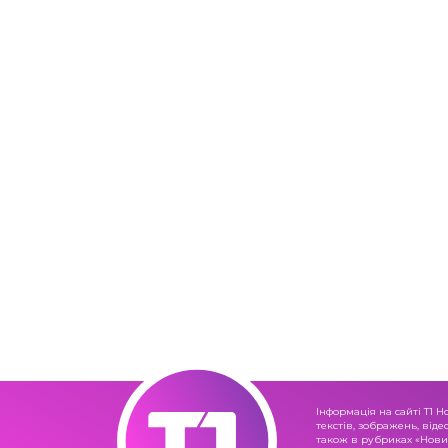
Інформація на сайті Т1 Н
текстів, зображень, віде
також в рубриках «Новин