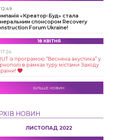
12:49
омпанія «Креатор-Буд» стала
енеральним спонсором Recovery
nstruction Forum Ukraine!
18 КВІТНЯ
17:24
UТ із програмою “Весняна акустика” у
рнополі в рамках туру містами Заходу
раїни!
БІЛЬШЕ НОВИН
РХІВ НОВИН
ЛИСТОПАД 2022