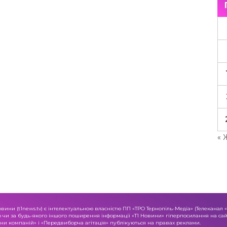
« 
овини (t1news.tv) є інтелектуальною власністю ПП «ТРО Тернопіль-Медіа» (Телеканал 
о чи за будь-якого іншого поширення інформації «Т1 Новини» гіперпосилання на сайт
и компаній» і «Передвиборча агітація» публікуються на правах реклами.