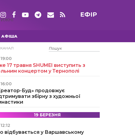
ЕФІР
ТИЖНІ
АФІША
15 ТРАВНЯ
ЕКАНАЛ
19:00
е 17 травня SHUMEI виступить з
ольним концертом у Тернополі
16:00
Креатор-Буд» продовжує
дтримувати збірну з художньої
імнастики
19 БЕРЕЗНЯ
12:12
о відбувається у Варшавському