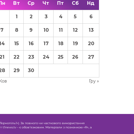
Пн
Вт
Ср
Чт
Пт
Сб
Нд
1
2
3
4
5
6
7
8
9
10
11
12
13
14
15
16
17
18
19
20
21
22
23
24
25
26
27
28
29
30
Жов
Гру »
«Тернопіль1»). За повного чи часткового використання
 t1news.tv – є обов'язковим. Матеріали з позначкою «R», а