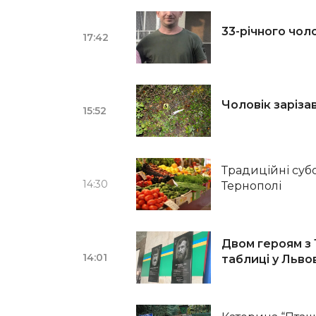
33-річного чол
17:42
Чоловік заріза
15:52
Традиційні суб
14:30
Тернополі
Двом героям з
14:01
таблиці у Льво