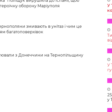
ка” Поліщук вирушила до Іспанії, щоб
У 
 героїчну оборону Маріуполя
к
тернополяни змивають в унітаз і чим це
ям багатоповерхівок
Т
ві
уювали з Донеччини на Тернопільщину
У 
г
25
у 