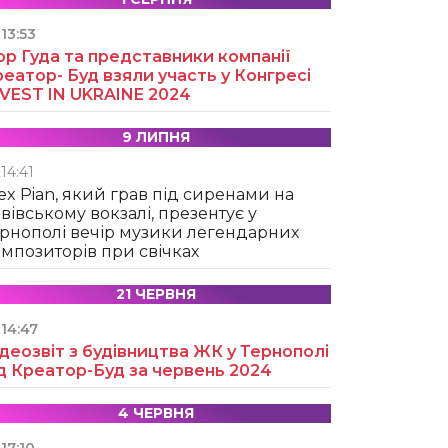
13:53
ор Гуда та представники компанії
еатор- Буд взяли участь у Конгресі
NVEST IN UKRAINE 2024
9 ЛИПНЯ
14:41
ex Pian, який грав під сиренами на
вівському вокзалі, презентує у
рнополі вечір музики легендарних
мпозиторів при свічках
21 ЧЕРВНЯ
14:47
деозвіт з будівництва ЖК у Тернополі
д Креатор-Буд за червень 2024
4 ЧЕРВНЯ