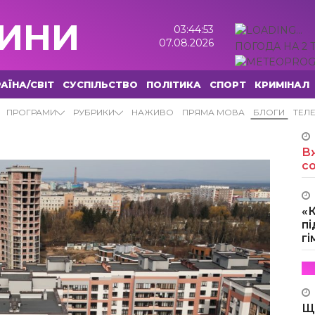
ИНИ
03:44:54
07.08.2026
ПОГОДА НА 2 
АЇНА/СВІТ
СУСПІЛЬСТВО
ПОЛІТИКА
СПОРТ
КРИМІНАЛ
ПРОГРАМИ
РУБРИКИ
НАЖИВО
ПРЯМА МОВА
БЛОГИ
ТЕЛ
Вж
с
«
пі
г
Щ