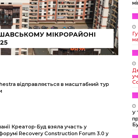
мі
РШАВСЬКОМУ МІКРОРАЙОНІ
Гу
м
25
Де
уч
Co
chestra відправляється в масштабний тур
и
У
п
Б
анії Креатор-Буд взяла участь у
орумі Recovery Construction Forum 3.0 у