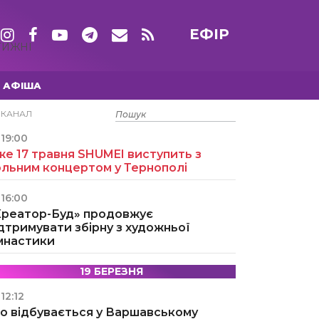
ЕФІР
ТИЖНІ
АФІША
15 ТРАВНЯ
ЕКАНАЛ
19:00
е 17 травня SHUMEI виступить з
ольним концертом у Тернополі
16:00
Креатор-Буд» продовжує
дтримувати збірну з художньої
імнастики
19 БЕРЕЗНЯ
12:12
о відбувається у Варшавському