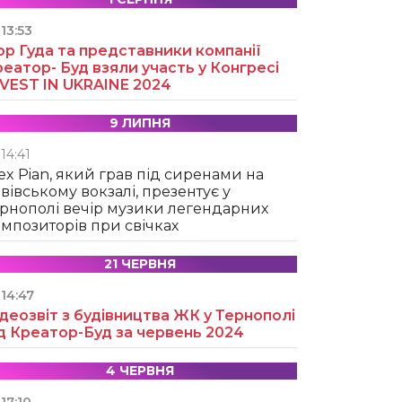
13:53
ор Гуда та представники компанії
еатор- Буд взяли участь у Конгресі
NVEST IN UKRAINE 2024
9 ЛИПНЯ
14:41
ex Pian, який грав під сиренами на
вівському вокзалі, презентує у
рнополі вечір музики легендарних
мпозиторів при свічках
21 ЧЕРВНЯ
14:47
деозвіт з будівництва ЖК у Тернополі
д Креатор-Буд за червень 2024
4 ЧЕРВНЯ