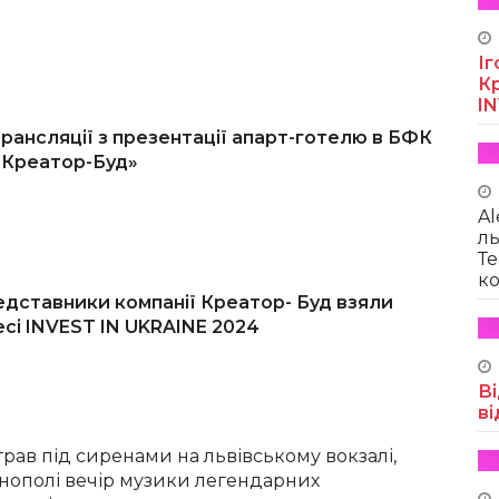
Іг
Кр
I
рансляції з презентації апарт-готелю в БФК
 «Креатор-Буд»
Al
ль
Те
ко
редставники компанії Креатор- Буд взяли
есі INVEST IN UKRAINE 2024
Ві
ві
 грав під сиренами на львівському вокзалі,
рнополі вечір музики легендарних