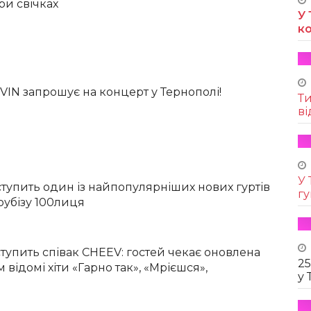
ри свічках
У 
к
VIN запрошує на концерт у Тернополі!
Т
ві
У 
ступить один із найпопулярніших нових гуртів
г
оубізу 100лиця
ступить співак CHEEV: гостей чекає оновлена
25
 відомі хіти «Гарно так», «Мрієшся»,
у 