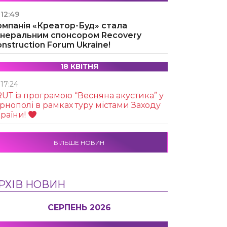
12:49
омпанія «Креатор-Буд» стала
енеральним спонсором Recovery
nstruction Forum Ukraine!
18 КВІТНЯ
17:24
UТ із програмою “Весняна акустика” у
рнополі в рамках туру містами Заходу
раїни!
БІЛЬШЕ НОВИН
РХІВ НОВИН
СЕРПЕНЬ 2026