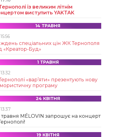
17:10
Тернополі із великим літнім
онцертом виступить YAKTAK
14 ТРАВНЯ
15:56
иждень спеціальних цін ЖК Тернополя
д «Креатор-Буд»
1 ТРАВНЯ
13:32
Тернополі «вар’яти» презентують нову
умористичну програму
24 КВІТНЯ
13:37
 травня MÉLOVIN запрошує на концерт
Тернополі!
19 КВІТНЯ