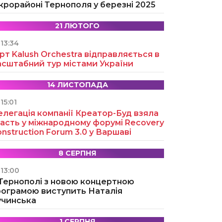
крорайоні Тернополя у березні 2025
21 ЛЮТОГО
13:34
рт Kalush Orchestra відправляється в
асштабний тур містами України
14 ЛИСТОПАДА
15:01
легація компанії Креатор-Буд взяла
асть у міжнародному форумі Recovery
nstruction Forum 3.0 у Варшаві
8 СЕРПНЯ
13:00
 Тернополі з новою концертною
рограмою виступить Наталія
учинська
1 СЕРПНЯ