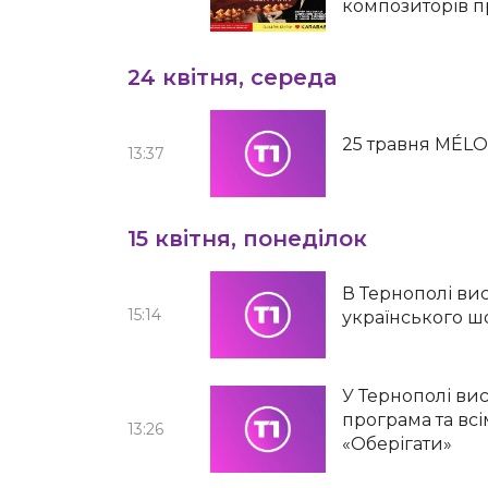
композиторів п
24 квітня, середа
25 травня MÉLO
13:37
15 квітня, понеділок
В Тернополі ви
15:14
українського ш
У Тернополі ви
програма та всім
13:26
«Оберігати»