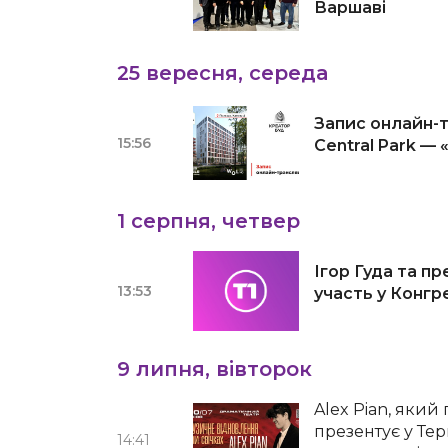
Варшаві
25 вересня, середа
Запис онлайн-т
15:56
Central Park —
1 серпня, четвер
Ігор Гуда та п
13:53
участь у Конгр
9 липня, вівторок
Alex Pian, який
презентує у Те
14:41