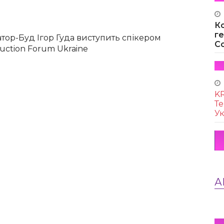
К
г
тор-Буд Ігор Гуда виступить спікером
Co
uction Forum Ukraine
KR
Те
Ук
А