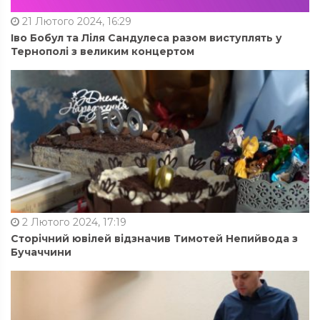
21 Лютого 2024, 16:29
Іво Бобул та Ліля Сандулеса разом виступлять у
Тернополі з великим концертом
2 Лютого 2024, 17:19
Сторічний ювілей відзначив Тимотей Непийвода з
Бучаччини