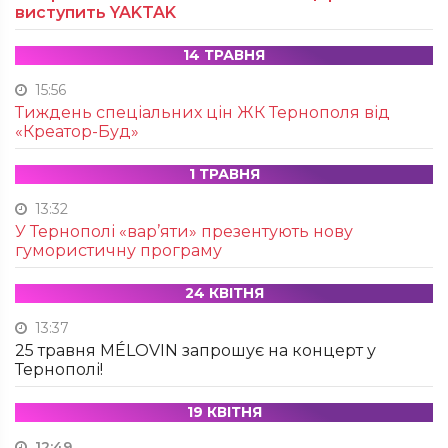
виступить YAKTAK
14 ТРАВНЯ
15:56
Тиждень спеціальних цін ЖК Тернополя від
«Креатор-Буд»
1 ТРАВНЯ
13:32
У Тернополі «вар’яти» презентують нову
гумористичну програму
24 КВІТНЯ
13:37
25 травня MÉLOVIN запрошує на концерт у
Тернополі!
19 КВІТНЯ
12:49