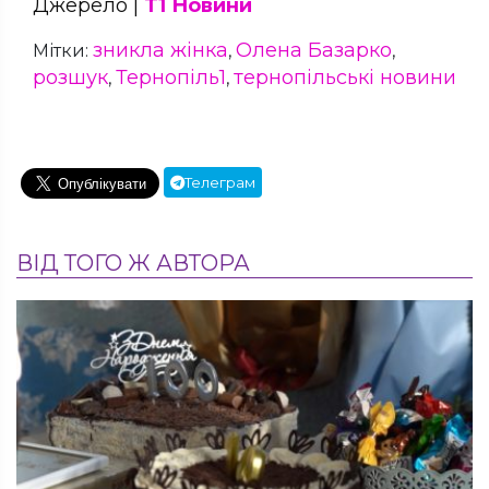
Джерело |
Т1 Новини
зникла жінка
Олена Базарко
Мітки:
,
,
розшук
Тернопіль1
тернопільські новини
,
,
Телеграм
ВІД ТОГО Ж АВТОРА