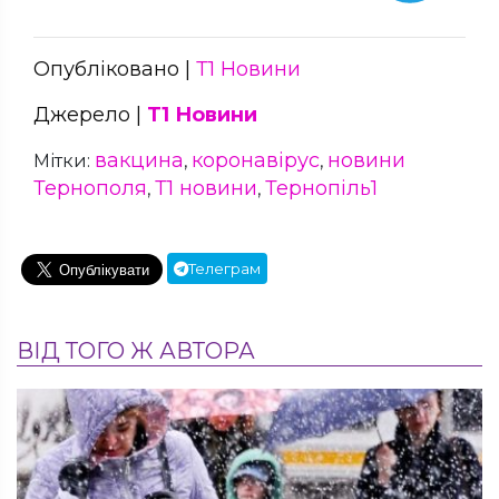
Опубліковано |
Т1 Новини
Джерело |
Т1 Новини
вакцина
коронавірус
новини
Мітки:
,
,
Тернополя
Т1 новини
Тернопіль1
,
,
Телеграм
ВІД ТОГО Ж АВТОРА