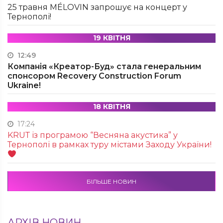
25 травня MÉLOVIN запрошує на концерт у
Тернополі!
19 КВІТНЯ
12:49
Компанія «Креатор-Буд» стала генеральним
спонсором Recovery Construction Forum
Ukraine!
18 КВІТНЯ
17:24
KRUТ із програмою “Весняна акустика” у
Тернополі в рамках туру містами Заходу України!
БІЛЬШЕ НОВИН
АРХІВ НОВИН