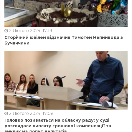
2 Лютого 2024, 17:19
Сторічний ювілей відзначив Тимотей Непийвода з
Бучаччини
2 Лютого 2024, 17:08
Головко позивається на обласну раду: у суді
розглядали виплату грошової компенсації та
виклик на допит депутатів