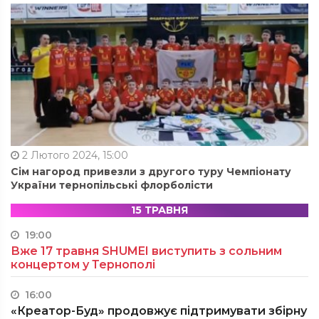
2 Лютого 2024, 15:00
Сім нагород привезли з другого туру Чемпіонату
України тернопільські флорболісти
15 ТРАВНЯ
19:00
Вже 17 травня SHUMEI виступить з сольним
концертом у Тернополі
16:00
«Креатор-Буд» продовжує підтримувати збірну