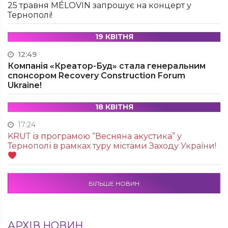
25 травня MÉLOVIN запрошує на концерт у
Тернополі!
19 КВІТНЯ
12:49
Компанія «Креатор-Буд» стала генеральним
спонсором Recovery Construction Forum
Ukraine!
18 КВІТНЯ
17:24
KRUТ із програмою “Весняна акустика” у
Тернополі в рамках туру містами Заходу України!
БІЛЬШЕ НОВИН
АРХІВ НОВИН