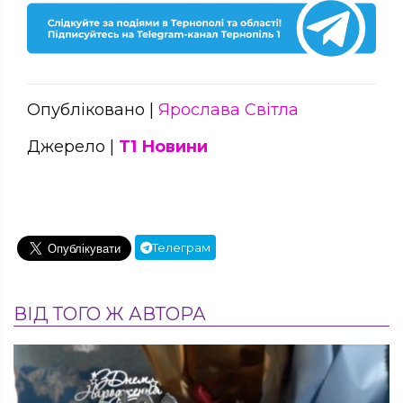
Опубліковано |
Ярослава Світла
Джерело |
Т1 Новини
Телеграм
ВІД ТОГО Ж АВТОРА