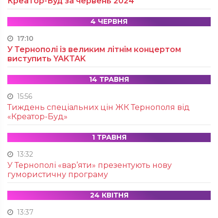
Креатор-Буд за червень 2024
4 ЧЕРВНЯ
17:10
У Тернополі із великим літнім концертом
виступить YAKTAK
14 ТРАВНЯ
15:56
Тиждень спеціальних цін ЖК Тернополя від
«Креатор-Буд»
1 ТРАВНЯ
13:32
У Тернополі «вар’яти» презентують нову
гумористичну програму
24 КВІТНЯ
13:37