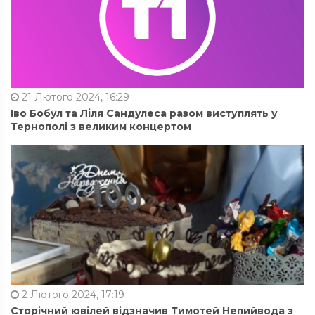
21 Лютого 2024, 16:29
Іво Бобул та Ліля Сандулеса разом виступлять у
Тернополі з великим концертом
2 Лютого 2024, 17:19
Сторічний ювілей відзначив Тимотей Непийвода з