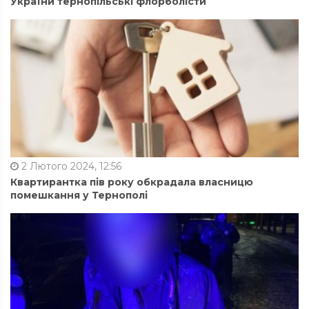
України тернопільські флорболісти
2 Лютого 2024, 12:56
Квартирантка пів року обкрадала власницю
помешкання у Тернополі