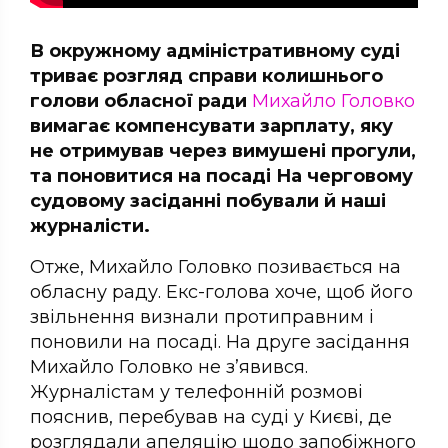
В окружному адміністративному суді
триває розгляд справи колишнього
голови обласної ради
Михайло Головко
вимагає компенсувати зарплату, яку
не отримував через вимушені прогули,
та поновитися на посаді На черговому
судовому засіданні побували й наші
журналісти.
Отже, Михайло Головко позивається на
обласну раду. Екс-голова хоче, щоб його
звільнення визнали протиправним і
поновили на посаді. На друге засідання
Михайло Головко не з’явився.
Журналістам у телефонній розмові
пояснив, перебував на суді у Києві, де
розглядали апеляцію щодо запобіжного