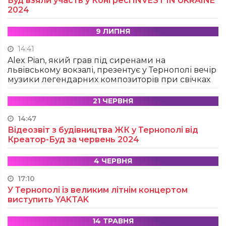
Буд взяли участь у Конгресі INVEST IN UKRAINE
2024
9 ЛИПНЯ
14:41
Alex Pian, який грав під сиренами на
львівському вокзалі, презентує у Тернополі вечір
музики легендарних композиторів при свічках
21 ЧЕРВНЯ
14:47
Відеозвіт з будівництва ЖК у Тернополі від
Креатор-Буд за червень 2024
4 ЧЕРВНЯ
17:10
У Тернополі із великим літнім концертом
виступить YAKTAK
14 ТРАВНЯ