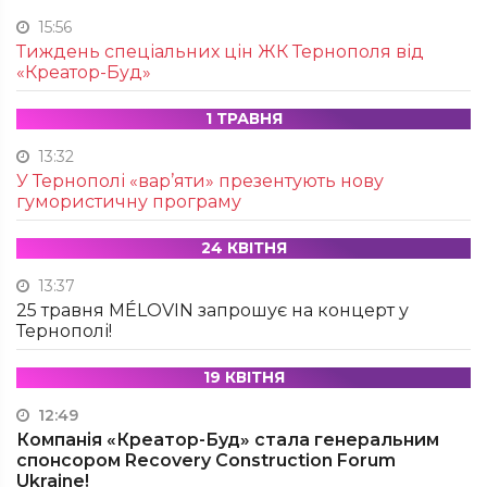
15:56
Тиждень спеціальних цін ЖК Тернополя від
«Креатор-Буд»
1 ТРАВНЯ
13:32
У Тернополі «вар’яти» презентують нову
гумористичну програму
24 КВІТНЯ
13:37
25 травня MÉLOVIN запрошує на концерт у
Тернополі!
19 КВІТНЯ
12:49
Компанія «Креатор-Буд» стала генеральним
спонсором Recovery Construction Forum
Ukraine!