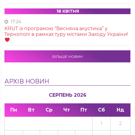
18 КВІТНЯ
17:24
KRUТ із програмою “Весняна акустика” у
Тернополі в рамках туру містами Заходу України!
БІЛЬШЕ НОВИН
АРХІВ НОВИН
СЕРПЕНЬ 2026
Пн
Вт
Ср
Чт
Пт
Сб
Нд
1
2