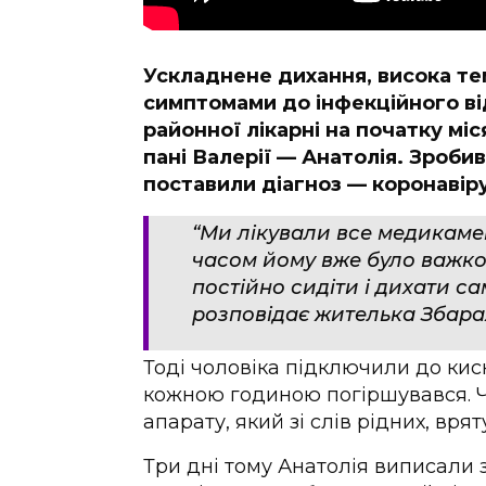
Ускладнене дихання, висока тем
симптомами до інфекційного ві
районної лікарні на початку мі
пані Валерії — Анатолія. Зроби
поставили діагноз — коронавіру
“Ми лікували все медикамен
часом йому вже було важко
постійно сидіти і дихати са
розповідає жителька Збара
Тоді чоловіка підключили до кис
кожною годиною погіршувався. Ч
апарату, який зі слів рідних, вря
Три дні тому Анатолія виписали з