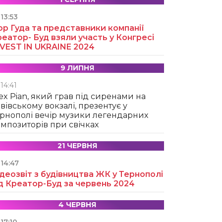
13:53
ор Гуда та представники компанії
еатор- Буд взяли участь у Конгресі
NVEST IN UKRAINE 2024
9 ЛИПНЯ
14:41
ex Pian, який грав під сиренами на
вівському вокзалі, презентує у
рнополі вечір музики легендарних
мпозиторів при свічках
21 ЧЕРВНЯ
14:47
деозвіт з будівництва ЖК у Тернополі
д Креатор-Буд за червень 2024
4 ЧЕРВНЯ