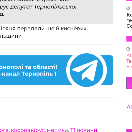
ує депутат Тернопільської
а.
К
г
Co
ісяця передали ще 8 кисневих
ільщини.
KR
Те
Ук
А
ога
коронавірус
медики
Т1 новини
,
,
,
,