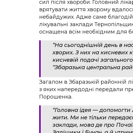
сил після хвороби. Головний ліка
врятувати життя хворому вдалось
небайдужих. Адже саме благодій
лікувальні заклади Тернопільщини
оснащена всім необхідним для бо
“На сьогоднішній день в на
хворих. З них на кисневих к
кисневій подачі загальног
“Збаразька центральна райо
Загалом в Збаразькій районній л
з яких напередодні передали пр
Порошенка.
“Головна ідея — допомогти
жити. Ми не тільки передає
заклади, мова де про Почаїв
Заліщики і Бучач, а й утрим