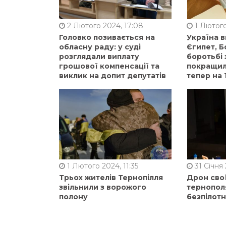
2 Лютого 2024, 17:08
1 Лютого
Головко позивається на
Україна 
обласну раду: у суді
Єгипет, Б
розглядали виплату
боротьбі 
грошової компенсації та
покращили
виклик на допит депутатів
тепер на 
1 Лютого 2024, 11:35
31 Січня 
Трьох жителів Тернопілля
Дрон сво
звільнили з ворожого
тернопол
полону
безпілот