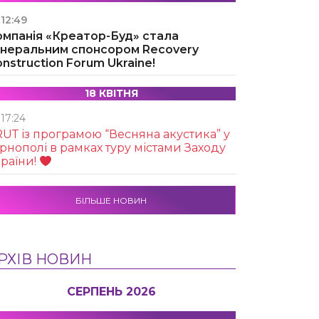
12:49
омпанія «Креатор-Буд» стала
енеральним спонсором Recovery
nstruction Forum Ukraine!
18 КВІТНЯ
17:24
UТ із програмою “Весняна акустика” у
рнополі в рамках туру містами Заходу
раїни!
БІЛЬШЕ НОВИН
РХІВ НОВИН
СЕРПЕНЬ 2026