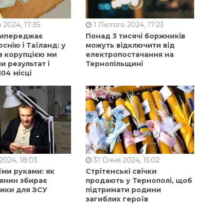
 2024, 17:35
1 Лютого 2024, 17:23
випереджає
Понад 3 тисячі боржників
оснію і Таїланд: у
можуть відключити від
з корупцією ми
електропостачання на
 результат і
Тернопільщині
104 місці
2024, 18:03
31 Січня 2024, 15:02
їми руками: як
Стрітенські свічки
янин збирає
продають у Тернополі, щоб
ники для ЗСУ
підтримати родини
загиблих героїв