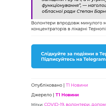
функціонування”, — наголош
обласної ради Степан Барн
Волонтери впродовж минулого м
концентраторів в лікарні Терноп
Опубліковано |
Т1 Новини
Джерело |
Т1 Новини
COVID-19
волонтери
допом
Мітки:
,
,