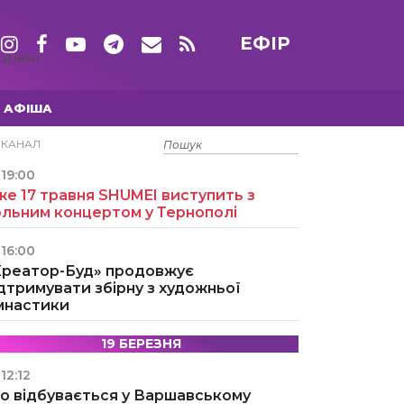
ЕФІР
ТИЖНІ
АФІША
15 ТРАВНЯ
ЕКАНАЛ
19:00
е 17 травня SHUMEI виступить з
ольним концертом у Тернополі
16:00
Креатор-Буд» продовжує
дтримувати збірну з художньої
імнастики
19 БЕРЕЗНЯ
12:12
о відбувається у Варшавському