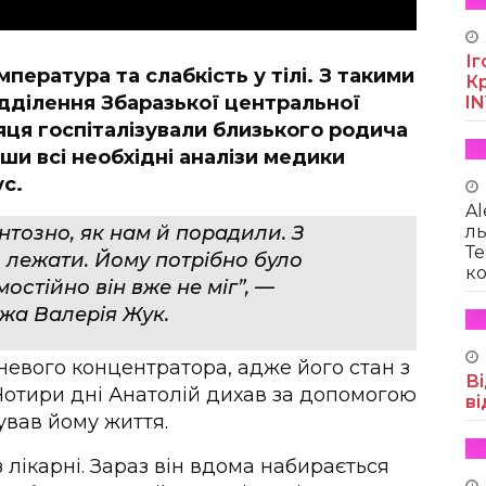
Іг
пература та слабкість у тілі. З такими
Кр
дділення Збаразької центральної
I
сяця госпіталізували близького родича
вши всі необхідні аналізи медики
с.
Al
ль
тозно, як нам й порадили. З
Те
 лежати. Йому потрібно було
ко
мостійно він вже не міг”, —
жа Валерія Жук.
невого концентратора, адже його стан з
Ві
отири дні Анатолій дихав за допомогою
ві
тував йому життя.
 лікарні. Зараз він вдома набирається