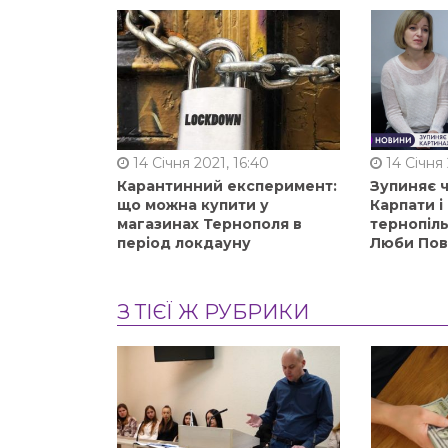
14 Січня 2021, 16:40
14 Січня 
Карантинний експеримент:
Зупиняє ч
що можна купити у
Карпати і
магазинах Тернополя в
тернопіл
період локдауну
Люби Пов
З ТІЄЇ Ж РУБРИКИ