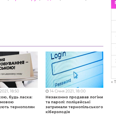
« 
2021, 18:50
14 Січня 2021, 18:00
ою, будь ласка:
Незаконно продавав логіни
ю мовою
та паролі: поліцейські
ують тернополян
затримали тернопільського
кіберзлодія