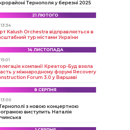
крорайоні Тернополя у березні 2025
21 ЛЮТОГО
13:34
рт Kalush Orchestra відправляється в
асштабний тур містами України
14 ЛИСТОПАДА
15:01
легація компанії Креатор-Буд взяла
асть у міжнародному форумі Recovery
nstruction Forum 3.0 у Варшаві
8 СЕРПНЯ
13:00
 Тернополі з новою концертною
рограмою виступить Наталія
учинська
1 СЕРПНЯ