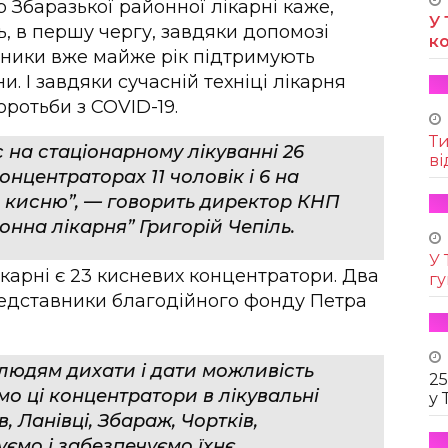
р Збаразької районної лікарні каже,
У 
, в першу чергу, завдяки допомозі
к
ники вже майже рік підтримують
. І завдяки сучасній техніці лікарня
ротьби з COVID-19.
Т
с на стаціонарному лікуванні 26
ві
онцентраторах 11 чоловік і 6 на
о кисню”, — говорить директор КНП
нна лікарня” Григорій Чепіль.
У 
ікарні є 23 кисневих концентратори. Два
г
едставники благодійного фонду Петра
 людям дихати і дати можливість
25
мо ці концентратори в лікувальні
у 
, Ланівці, Збараж, Чортків,
уємо і забезпечуємо їхнє