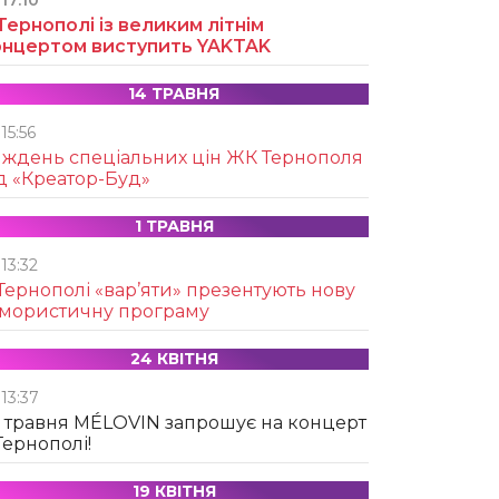
17:10
Тернополі із великим літнім
онцертом виступить YAKTAK
14 ТРАВНЯ
15:56
иждень спеціальних цін ЖК Тернополя
д «Креатор-Буд»
1 ТРАВНЯ
13:32
Тернополі «вар’яти» презентують нову
умористичну програму
24 КВІТНЯ
13:37
 травня MÉLOVIN запрошує на концерт
Тернополі!
19 КВІТНЯ