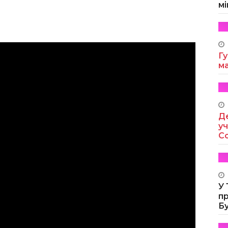
мі
Гу
м
Де
уч
Co
У
п
Б