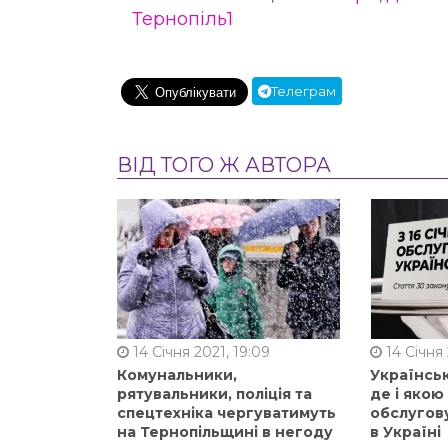
Тернопіль1
Телеграм
ВІД ТОГО Ж АВТОРА
14 Січня 2021, 19:09
14 Січня 
Комунальники,
Українськ
рятувальники, поліція та
де і яко
спецтехніка чергуватимуть
обслугов
на Тернопільщині в негоду
в Україні