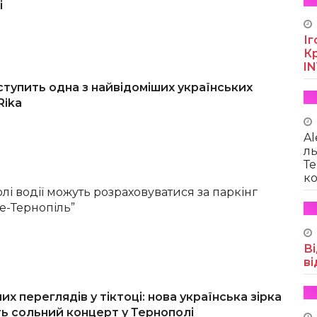
і
Іг
Кр
I
ступить одна з найвідоміших українських
Rika
Al
ль
Те
ко
лі водії можуть розраховуватися за паркінг
е-Тернопіль”
Ві
ві
х переглядів у тіктоці: нова українська зірка
ь сольний концерт у Тернополі