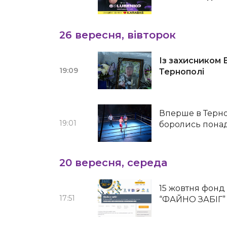
26 вересня, вівторок
Із захисником
19:09
Тернополі
Вперше в Терно
19:01
боролись понад
20 вересня, середа
15 жовтня фонд
17:51
“ФАЙНО ЗАБІГ” 