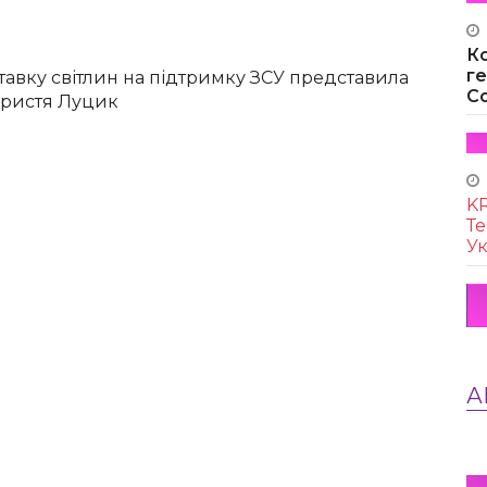
К
г
тавку світлин на підтримку ЗСУ представила
Co
Христя Луцик
KR
Те
Ук
А