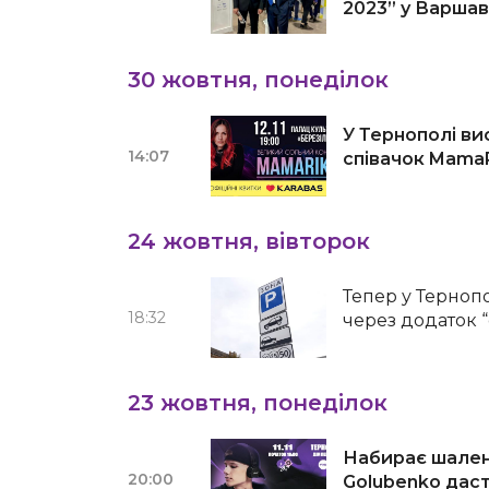
2023” у Варшав
30 жовтня, понеділок
У Тернополі ви
14:07
співачок Mama
24 жовтня, вівторок
Тепер у Тернопо
18:32
через додаток “
23 жовтня, понеділок
Набирає шалени
20:00
Golubenko даст