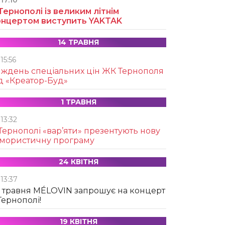
17:10
Тернополі із великим літнім
онцертом виступить YAKTAK
14 ТРАВНЯ
15:56
иждень спеціальних цін ЖК Тернополя
д «Креатор-Буд»
1 ТРАВНЯ
13:32
Тернополі «вар’яти» презентують нову
умористичну програму
24 КВІТНЯ
13:37
 травня MÉLOVIN запрошує на концерт
Тернополі!
19 КВІТНЯ