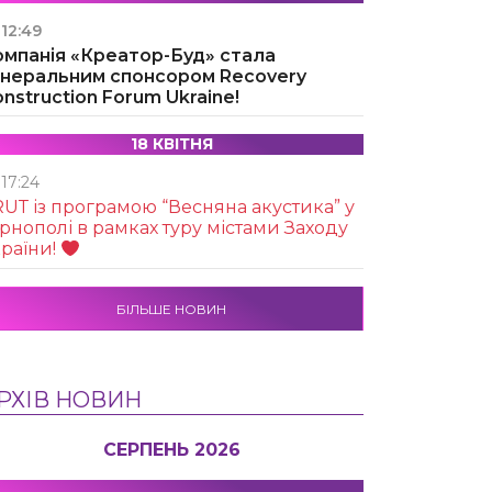
12:49
омпанія «Креатор-Буд» стала
енеральним спонсором Recovery
nstruction Forum Ukraine!
18 КВІТНЯ
17:24
UТ із програмою “Весняна акустика” у
рнополі в рамках туру містами Заходу
раїни!
БІЛЬШЕ НОВИН
РХІВ НОВИН
СЕРПЕНЬ 2026