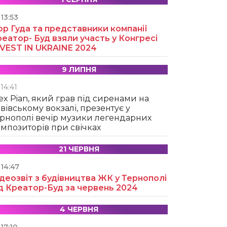
13:53
ор Гуда та представники компанії
еатор- Буд взяли участь у Конгресі
NVEST IN UKRAINE 2024
9 ЛИПНЯ
14:41
ex Pian, який грав під сиренами на
вівському вокзалі, презентує у
рнополі вечір музики легендарних
мпозиторів при свічках
21 ЧЕРВНЯ
14:47
деозвіт з будівництва ЖК у Тернополі
д Креатор-Буд за червень 2024
4 ЧЕРВНЯ