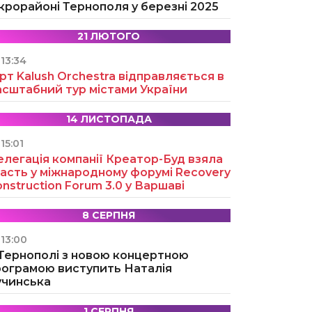
крорайоні Тернополя у березні 2025
21 ЛЮТОГО
13:34
рт Kalush Orchestra відправляється в
асштабний тур містами України
14 ЛИСТОПАДА
15:01
легація компанії Креатор-Буд взяла
асть у міжнародному форумі Recovery
nstruction Forum 3.0 у Варшаві
8 СЕРПНЯ
13:00
 Тернополі з новою концертною
рограмою виступить Наталія
учинська
1 СЕРПНЯ