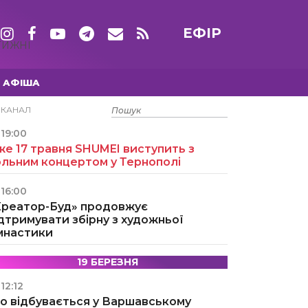
ЕФІР
ТИЖНІ
АФІША
15 ТРАВНЯ
ЕКАНАЛ
19:00
е 17 травня SHUMEI виступить з
ольним концертом у Тернополі
16:00
Креатор-Буд» продовжує
дтримувати збірну з художньої
імнастики
19 БЕРЕЗНЯ
12:12
о відбувається у Варшавському