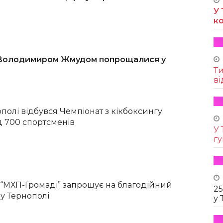
У 
к
 Володимиром Жмудом попрощалися у
Т
ві
полі відбувся Чемпіонат з кікбоксингу:
 700 спортсменів
У 
г
 “МХП-Громаді” запрошує на благодійний
25
у Тернополі
у 