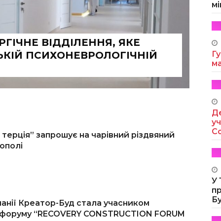
мі
РГІЧНЕ ВІДДІЛЕННЯ, ЯКЕ
ЬКІЙ ПСИХОНЕВРОЛОГІЧНІЙ
Гу
м
Де
уч
Co
 терція” запрошує на чарівний різдвяний
ополі
У
п
Б
анії Креатор-Буд стала учасником
 форуму “RECOVERY CONSTRUCTION FORUM