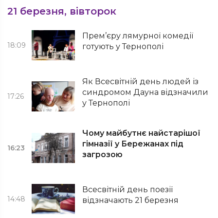
21 березня, вівторок
Прем’єру лямурної комедії
18:09
готують у Тернополі
Як Всесвітній день людей із
синдромом Дауна відзначили
17:26
у Тернополі
Чому майбутнє найстарішої
гімназії у Бережанах під
16:23
загрозою
Всесвітній день поезії
14:48
відзначають 21 березня