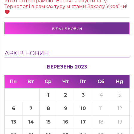
KRUТ із програмою “Весняна акустика” у
Тернополі в рамках туру містами Заходу України!
БІЛЬШЕ НОВИН
АРХІВ НОВИН
БЕРЕЗЕНЬ 2023
Пн
Вт
Ср
Чт
Пт
Сб
Нд
1
2
3
4
5
6
7
8
9
10
11
12
13
14
15
16
17
18
19