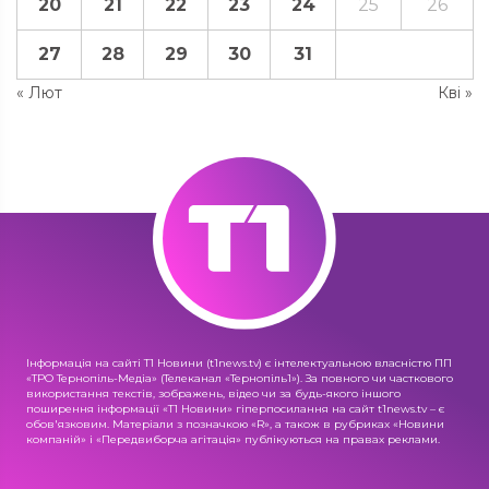
20
21
22
23
24
25
26
27
28
29
30
31
« Лют
Кві »
Інформація на сайті Т1 Новини (t1news.tv) є інтелектуальною власністю ПП
«ТРО Тернопіль-Медіа» (Телеканал «Тернопіль1»). За повного чи часткового
використання текстів, зображень, відео чи за будь-якого іншого
поширення інформації «Т1 Новини» гіперпосилання на сайт t1news.tv – є
обов'язковим. Матеріали з позначкою «R», а також в рубриках «Новини
компаній» і «Передвиборча агітація» публікуються на правах реклами.