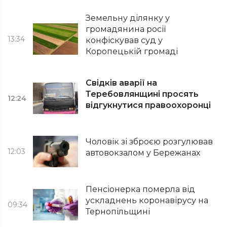
Земельну ділянку у
громадянина росії
13:34
конфіскував суд у
Коропецькій громаді
Свідків аварії на
Теребовлянщині просять
12:24
відгукнутися правоохоронці
Чоловік зі зброєю розгулював
12:03
автовокзалом у Бережанах
Пенсіонерка померла від
ускладнень коронавірусу на
09:34
Тернопільщині