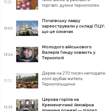
15:25
торгівлі: думки тернополян
Почаївську лавру
зареєстрували у складі ПЦУ:
15:02
що це означає
Молодого військового
Валерія Гинду ховають у
13:24
Тернополі
Дерев на 270 тисяч неподалік
колії зрубав житель
13:12
Тернопільщини
Церква горіла на
Кременеччині: ймовірна
12:25
причина пожежі — підпал