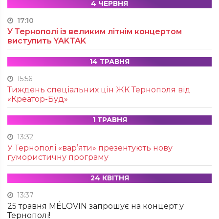
4 ЧЕРВНЯ
17:10
У Тернополі із великим літнім концертом
виступить YAKTAK
14 ТРАВНЯ
15:56
Тиждень спеціальних цін ЖК Тернополя від
«Креатор-Буд»
1 ТРАВНЯ
13:32
У Тернополі «вар’яти» презентують нову
гумористичну програму
24 КВІТНЯ
13:37
25 травня MÉLOVIN запрошує на концерт у
Тернополі!