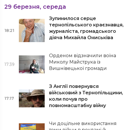
29 березня, середа
Зупинилося серце
тернопільського краєзнавця,
18:21
журналіста, громадського
діяча Михайла Ониськіва
Орденом відзначили воїна
Миколу Майструка із
17:39
Вишнівецької громади
З Англії повернувся
військовий з Тернопільщини,
17:17
коли почув про
повномасштабну війну
Чи доцільне використання
теми війни в рекламі й