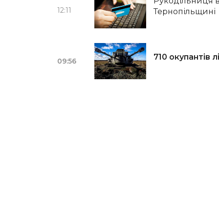
Рукодільниця в
12:11
Тернопільщині
710 окупантів 
09:56