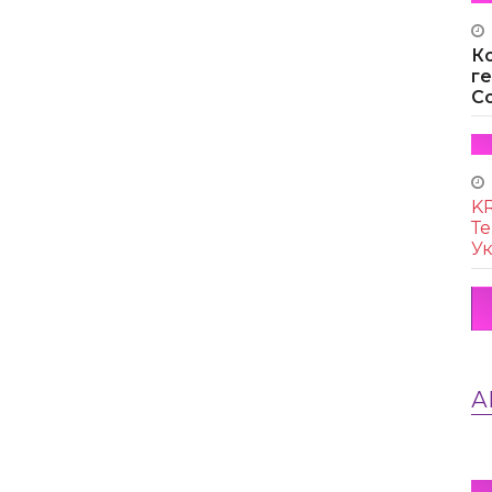
К
г
Co
KR
Те
Ук
А