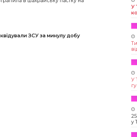
трапила в шахрайську пастку на
У 
к
ліквідували ЗСУ за минулу добу
Т
ві
У 
г
25
у 