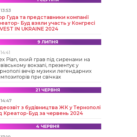
13:53
ор Гуда та представники компанії
еатор- Буд взяли участь у Конгресі
NVEST IN UKRAINE 2024
9 ЛИПНЯ
14:41
ex Pian, який грав під сиренами на
вівському вокзалі, презентує у
рнополі вечір музики легендарних
мпозиторів при свічках
21 ЧЕРВНЯ
14:47
деозвіт з будівництва ЖК у Тернополі
д Креатор-Буд за червень 2024
4 ЧЕРВНЯ