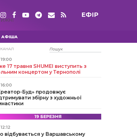
ЕФІР
ТИЖНІ
АФІША
15 ТРАВНЯ
ЕКАНАЛ
19:00
е 17 травня SHUMEI виступить з
ольним концертом у Тернополі
16:00
Креатор-Буд» продовжує
дтримувати збірну з художньої
імнастики
19 БЕРЕЗНЯ
12:12
о відбувається у Варшавському