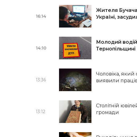
Жителя Бучача
16:14
Україні, засуд
Молодий водій 
14:10
Тернопільщині
Чоловіка, який
13:36
виявили праців
Столітній ювіле
13:12
громади