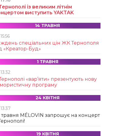
17:10
Тернополі із великим літнім
онцертом виступить YAKTAK
14 ТРАВНЯ
15:56
иждень спеціальних цін ЖК Тернополя
д «Креатор-Буд»
1 ТРАВНЯ
13:32
Тернополі «вар’яти» презентують нову
умористичну програму
24 КВІТНЯ
13:37
 травня MÉLOVIN запрошує на концерт
Тернополі!
19 КВІТНЯ