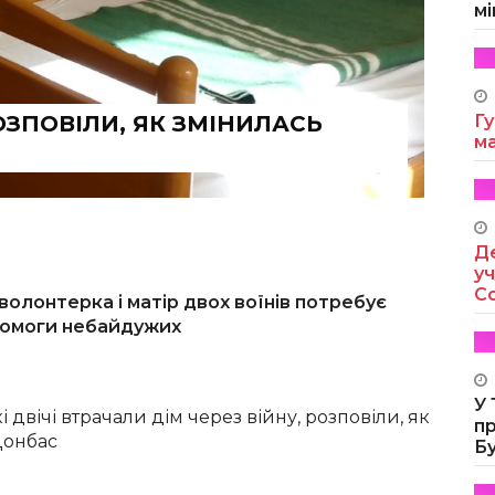
мі
ОЗПОВІЛИ, ЯК ЗМІНИЛАСЬ
Гу
м
Де
уч
Co
волонтерка і матір двох воїнів потребує
помоги небайдужих
У
і двічі втрачали дім через війну, розповіли, як
п
Донбас
Б