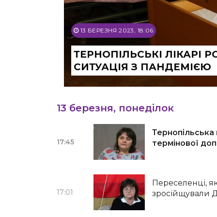
13 БЕРЕЗНЯ 2023, 18:06
ТЕРНОПІЛЬСЬКІ ЛІКАРІ Р
СИТУАЦІЯ З ПАНДЕМІЄЮ
13 березня, понеділок
Тернопільська 
17:45
термінової до
Переселенці, як
17:01
зросійщували 