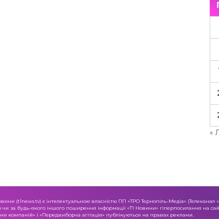
« 
овини (t1news.tv) є інтелектуальною власністю ПП «ТРО Тернопіль-Медіа» (Телеканал 
о чи за будь-якого іншого поширення інформації «Т1 Новини» гіперпосилання на сайт
и компаній» і «Передвиборча агітація» публікуються на правах реклами.