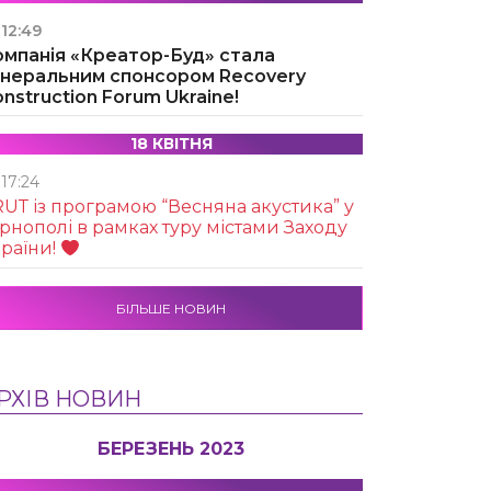
12:49
омпанія «Креатор-Буд» стала
енеральним спонсором Recovery
nstruction Forum Ukraine!
18 КВІТНЯ
17:24
UТ із програмою “Весняна акустика” у
рнополі в рамках туру містами Заходу
раїни!
БІЛЬШЕ НОВИН
РХІВ НОВИН
БЕРЕЗЕНЬ 2023