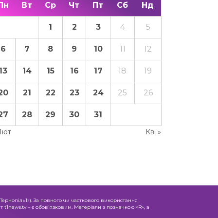
Пн
Вт
Ср
Чт
Пт
Сб
Нд
1
2
3
4
5
6
7
8
9
10
11
12
13
14
15
16
17
18
19
20
21
22
23
24
25
26
27
28
29
30
31
Лют
Кві »
«Тернопіль1»). За повного чи часткового використання
 t1news.tv – є обов'язковим. Матеріали з позначкою «R», а