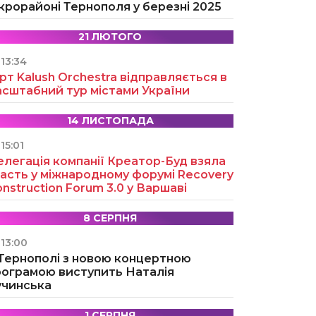
крорайоні Тернополя у березні 2025
21 ЛЮТОГО
13:34
рт Kalush Orchestra відправляється в
асштабний тур містами України
14 ЛИСТОПАДА
15:01
легація компанії Креатор-Буд взяла
асть у міжнародному форумі Recovery
nstruction Forum 3.0 у Варшаві
8 СЕРПНЯ
13:00
 Тернополі з новою концертною
рограмою виступить Наталія
учинська
1 СЕРПНЯ