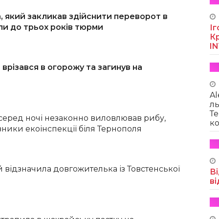
, який закликав здійснити переворот в
или до трьох років тюрми
Іг
Кр
I
врізався в огорожу та загинув на
Al
ль
Те
 серед ночі незаконно виловлював рибу,
ко
ники екоінспекції біля Тернополя
й відзначила довгожителька із Товстенської
Ві
ві