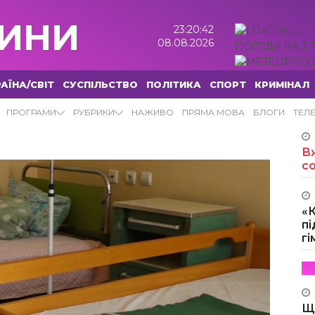
ИНИ
23:20:43
08.08.2026
ПОГОДА НА 2 
АЇНА/СВІТ
СУСПІЛЬСТВО
ПОЛІТИКА
СПОРТ
КРИМІНАЛ
ПРОГРАМИ
РУБРИКИ
НАЖИВО
ПРЯМА МОВА
БЛОГИ
ТЕЛ
Вж
с
«
пі
г
Щ