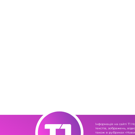
Інформація на сайті Т1 Н
текстів, зображень, віде
також в рубриках «Новин