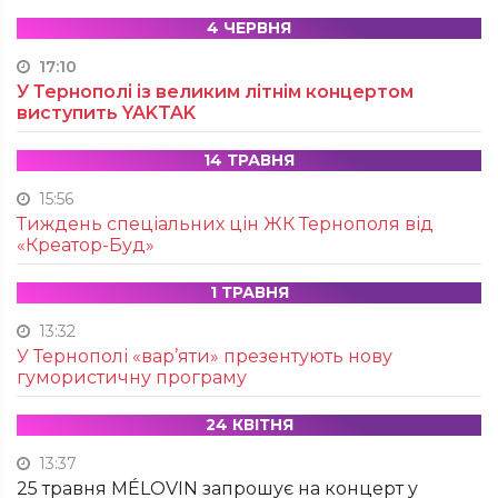
4 ЧЕРВНЯ
17:10
У Тернополі із великим літнім концертом
виступить YAKTAK
14 ТРАВНЯ
15:56
Тиждень спеціальних цін ЖК Тернополя від
«Креатор-Буд»
1 ТРАВНЯ
13:32
У Тернополі «вар’яти» презентують нову
гумористичну програму
24 КВІТНЯ
13:37
25 травня MÉLOVIN запрошує на концерт у