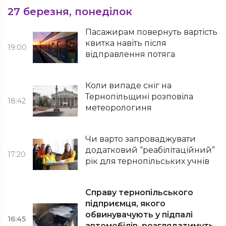
27 березня, понеділок
Пасажирам повернуть вартість
квитка навіть після
19:00
відправлення потяга
Коли випаде сніг на
Тернопільщині розповіла
18:42
метеорологиня
Чи варто запроваджувати
додатковий “реабілітаційний”
17:20
рік для тернопільських учнів
Справу тернопільського
підприємця, якого
обвинувачують у підпалі
16:45
автомобілів, розглядатимуть