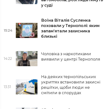
у суді
Воїна Віталія Сусленка
поховали у Тернополі: яким
15:24
запам’ятали захисника
близькі
Чоловіка з наркотиками
14:22
виявили у центрі Тернополя
На деяких тернопільських
укриттях встановили захисні
13:31
решітки, щоби люди не
смітили в спорудах