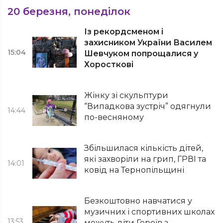
20 березня, понеділок
Із рекордсменом і
захисником України Василем
15:04
Шевчуком попрощалися у
Хоросткові
Жінку зі скульптури
“Випадкова зустріч” одягнули
14:44
по-весняному
Збільшилася кількість дітей,
які захворіли на грип, ГРВІ та
14:01
ковід на Тернопільщині
Безкоштовно навчатися у
музичних і спортивних школах
13:53
можуть діти Героїв з