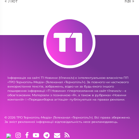
« Лют
Кві »
Інформація на сайті Т1 Новини (t1news.tv) є інтелектуальною власністю ПП
«ТРО Тернопіль-Медіа» (Телеканал «Тернопіль1»). За повного чи часткового
використання текстів, зображень, відео чи за будь-якого іншого
поширення інформації «Т1 Новини» гіперпосилання на сайт t1news.tv – є
обов'язковим. Матеріали з позначкою «R», а також в рубриках «Новини
компаній» і «Передвиборча агітація» публікуються на правах реклами.
© 2026 ТРО Тернопіль-Медіа» (Телеканал «Тернопіль1»). Всі права збережено.
За зміст рекламної інформації відповідальність несе рекламодавець.