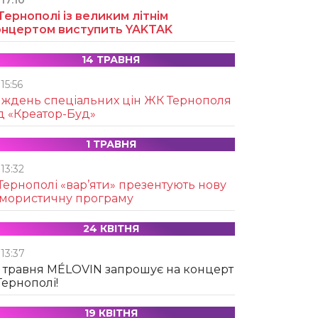
17:10
Тернополі із великим літнім
онцертом виступить YAKTAK
14 ТРАВНЯ
15:56
иждень спеціальних цін ЖК Тернополя
д «Креатор-Буд»
1 ТРАВНЯ
13:32
Тернополі «вар’яти» презентують нову
умористичну програму
24 КВІТНЯ
13:37
 травня MÉLOVIN запрошує на концерт
Тернополі!
19 КВІТНЯ