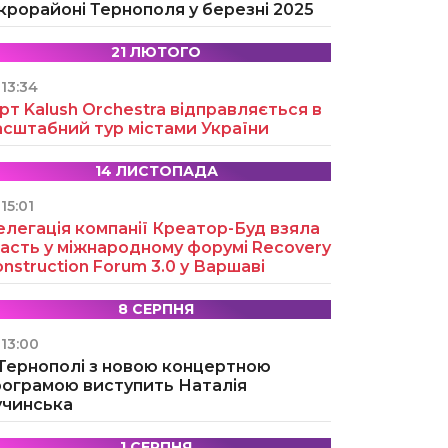
крорайоні Тернополя у березні 2025
21 ЛЮТОГО
13:34
рт Kalush Orchestra відправляється в
асштабний тур містами України
14 ЛИСТОПАДА
15:01
легація компанії Креатор-Буд взяла
асть у міжнародному форумі Recovery
nstruction Forum 3.0 у Варшаві
8 СЕРПНЯ
13:00
 Тернополі з новою концертною
рограмою виступить Наталія
учинська
1 СЕРПНЯ