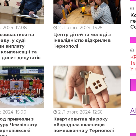
К
г
Co
 2024, 17:08
2 Лютого 2024, 16:25
позивається на
Центр дітей та молоді з
аду: у суді
інвалідністю відкрили в
ли виплату
Тернополі
 компенсації та
KR
 допит депутатів
Те
Ук
А
 2024, 15:00
2 Лютого 2024, 12:56
од привезли з
Квартирантка пів року
туру Чемпіонату
обкрадала власницю
ернопільські
помешкання у Тернополі