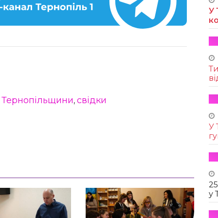
У 
к
Т
ві
 Тернопільщини
свідки
,
У 
г
25
у 