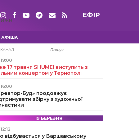
ЕФІР
ТИЖНІ
АФІША
15 ТРАВНЯ
ЕКАНАЛ
19:00
е 17 травня SHUMEI виступить з
ольним концертом у Тернополі
16:00
Креатор-Буд» продовжує
дтримувати збірну з художньої
імнастики
19 БЕРЕЗНЯ
12:12
о відбувається у Варшавському