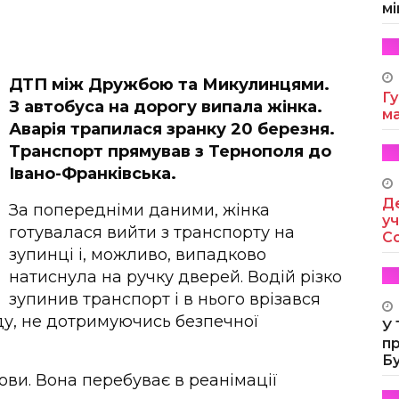
мі
ДТП між Дружбою та Микулинцями.
Гу
З автобуса на дорогу випала жінка.
м
Аварія трапилася зранку 20 березня.
Транспорт прямував з Тернополя до
Івано-Франківська.
Де
За попередніми даними, жінка
уч
готувалася вийти з транспорту на
Co
зупинці і, можливо, випадково
натиснула на ручку дверей. Водій різко
зупинив транспорт і в нього врізався
аду, не дотримуючись безпечної
У
п
Б
ови. Вона перебуває в реанімації