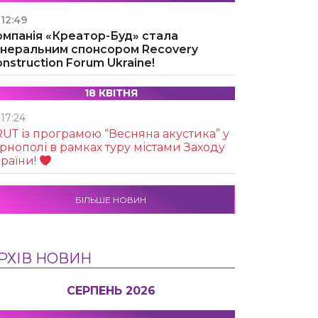
12:49
омпанія «Креатор-Буд» стала
енеральним спонсором Recovery
nstruction Forum Ukraine!
18 КВІТНЯ
17:24
UТ із програмою “Весняна акустика” у
рнополі в рамках туру містами Заходу
раїни!
БІЛЬШЕ НОВИН
РХІВ НОВИН
СЕРПЕНЬ 2026