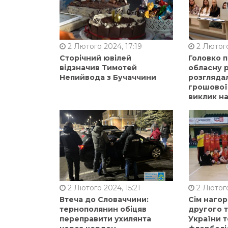
2 Лютого 2024, 17:19
2 Лютого
Сторічний ювілей
Головко 
відзначив Тимотей
обласну р
Непийвода з Бучаччини
розгляда
грошової
виклик на
2 Лютого 2024, 15:21
2 Лютого
Втеча до Словаччини:
Сім нагор
тернополянин обіцяв
другого 
переправити ухилянта
України т