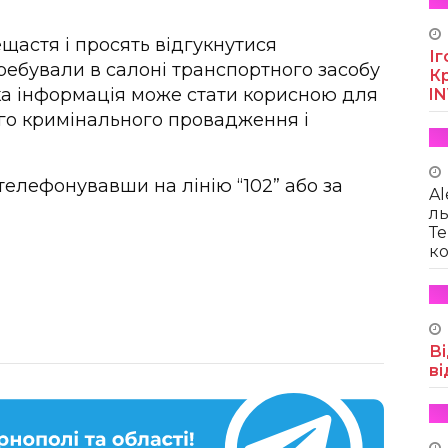
щастя і просять відгукнутися
Іг
ребували в салоні транспортного засобу
Кр
яка інформація може стати корисною для
I
го кримінального провадження і
елефонувавши на лінію “102” або за
Al
ль
Те
ко
Ві
ві