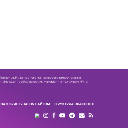
«Тернопіль1»). За повного чи часткового використання
 t1news.tv – є обов'язковим. Матеріали з позначкою «R», а
ИЛА КОРИСТУВАННЯ САЙТОМ
СТРУКТУРА ВЛАСНОСТІ