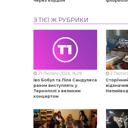
через кордон
флорболі
З ТІЄЇ Ж РУБРИКИ
21 Лютого 2024, 16:29
2 Лютого
Іво Бобул та Ліля Сандулеса
Сторічни
разом виступлять у
відзначи
Тернополі з великим
Непийвод
концертом