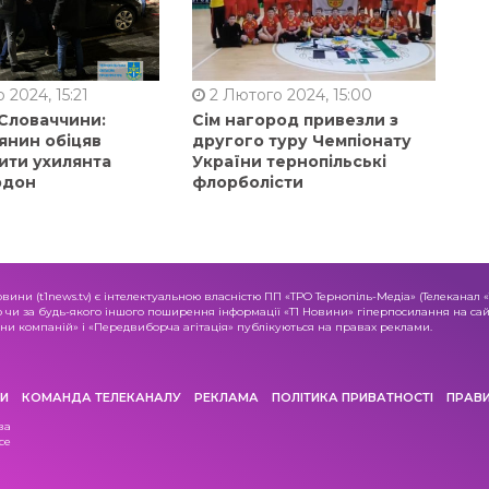
 2024, 15:21
2 Лютого 2024, 15:00
 Словаччини:
Сім нагород привезли з
янин обіцяв
другого туру Чемпіонату
ити ухилянта
України тернопільські
рдон
флорболісти
овини (t1news.tv) є інтелектуальною власністю ПП «ТРО Тернопіль-Медіа» (Телеканал 
о чи за будь-якого іншого поширення інформації «Т1 Новини» гіперпосилання на сайт
и компаній» і «Передвиборча агітація» публікуються на правах реклами.
И
КОМАНДА ТЕЛЕКАНАЛУ
РЕКЛАМА
ПОЛІТИКА ПРИВАТНОСТІ
ПРАВ
ва
се