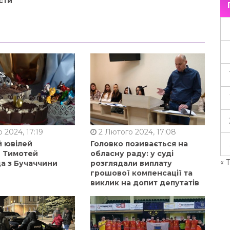
сти
 2024, 17:19
2 Лютого 2024, 17:08
й ювілей
Головко позивається на
в Тимотей
обласну раду: у суді
« 
а з Бучаччини
розглядали виплату
грошової компенсації та
виклик на допит депутатів