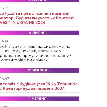
13:53
ор Гуда та представники компанії
еатор- Буд взяли участь у Конгресі
NVEST IN UKRAINE 2024
9 ЛИПНЯ
14:41
ex Pian, який грав під сиренами на
вівському вокзалі, презентує у
рнополі вечір музики легендарних
мпозиторів при свічках
21 ЧЕРВНЯ
14:47
деозвіт з будівництва ЖК у Тернополі
д Креатор-Буд за червень 2024
4 ЧЕРВНЯ