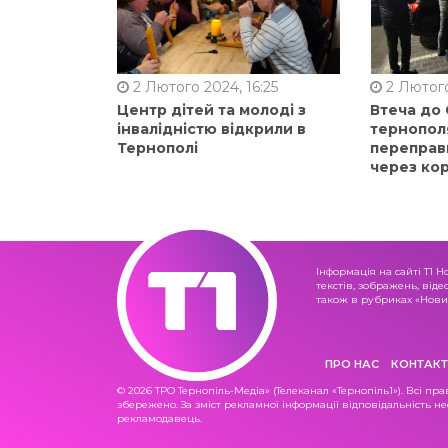
2 Лютого 2024, 16:25
2 Лютого
Центр дітей та молоді з
Втеча до
інвалідністю відкрили в
тернопол
Тернополі
переправ
через ко
Інформація на сайті Т1 Н
текстів, зображень, віде
також в рубриках «Новин
ПРО НАС
КОНТАКТ
© 2026 ТРО Тернопіль-Медіа» (Телеканал «Тернопіль1»). Всі пра
збережено. За зміст рекламної інформації відповідальність не
рекламодавець.