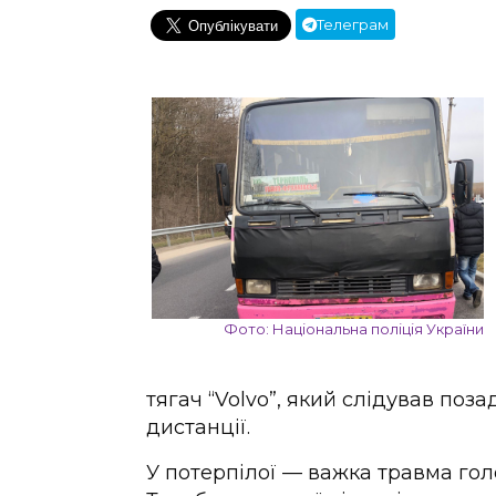
Телеграм
Фото: Національна поліція України
тягач “Volvo”, який слідував поз
дистанції.
У потерпілої — важка травма гол