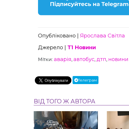
Опубліковано |
Ярослава Світла
Джерело |
Т1 Новини
аварія
автобус
дтп
новини
Мітки:
,
,
,
Телеграм
ВІД ТОГО Ж АВТОРА