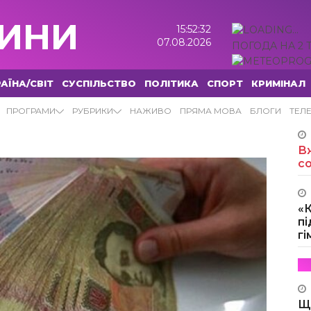
ИНИ
15:52:33
07.08.2026
ПОГОДА НА 2 
АЇНА/СВІТ
СУСПІЛЬСТВО
ПОЛІТИКА
СПОРТ
КРИМІНАЛ
ПРОГРАМИ
РУБРИКИ
НАЖИВО
ПРЯМА МОВА
БЛОГИ
ТЕЛ
Вж
с
«
пі
г
Щ