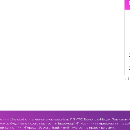
« 
овини (t1news.tv) є інтелектуальною власністю ПП «ТРО Тернопіль-Медіа» (Телеканал 
о чи за будь-якого іншого поширення інформації «Т1 Новини» гіперпосилання на сайт
и компаній» і «Передвиборча агітація» публікуються на правах реклами.