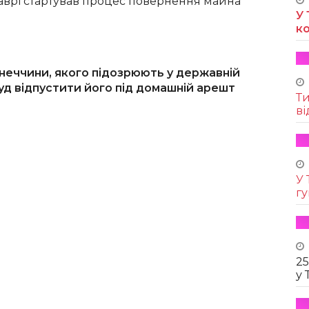
лаврі стартував процес повернення майна
У 
к
еччини, якого підозрюють у державній
суд відпустити його під домашній арешт
Т
ві
У 
г
25
у 