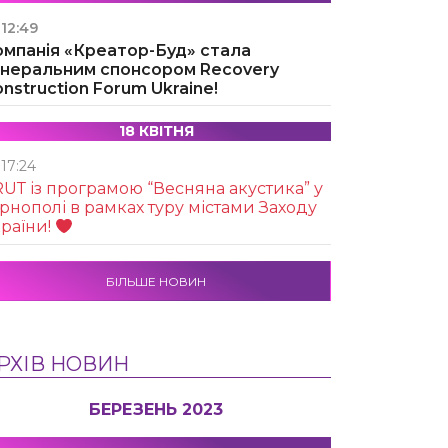
12:49
омпанія «Креатор-Буд» стала
енеральним спонсором Recovery
nstruction Forum Ukraine!
18 КВІТНЯ
17:24
UТ із програмою “Весняна акустика” у
рнополі в рамках туру містами Заходу
раїни!
БІЛЬШЕ НОВИН
РХІВ НОВИН
БЕРЕЗЕНЬ 2023