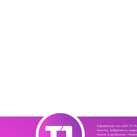
Інформація на сайті Т1 Н
текстів, зображень, віде
також в рубриках «Новин