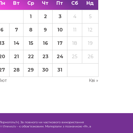
Пн
Вт
Ср
Чт
Пт
Сб
Нд
1
2
3
4
5
6
7
8
9
10
11
12
13
14
15
16
17
18
19
20
21
22
23
24
25
26
27
28
29
30
31
Лют
Кві »
«Тернопіль1»). За повного чи часткового використання
 t1news.tv – є обов'язковим. Матеріали з позначкою «R», а