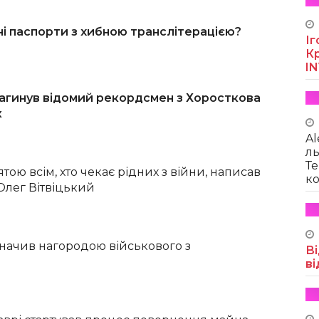
ні паспорти з хибною транслітерацією?
Іг
Кр
I
загинув відомий рекордсмен з Хоросткова
к
Al
ль
Те
тою всім, хто чекає рідних з війни, написав
ко
лег Вітвіцький
начив нагородою військового з
Ві
и
ві