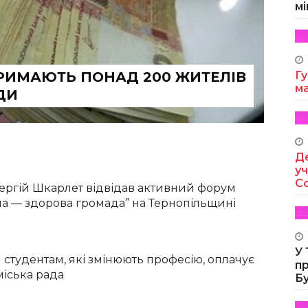
мі
РИМАЮТЬ ПОНАД 200 ЖИТЕЛІВ
Гу
м
ДИ
Де
уч
Co
 Сергій Шкарлет відвідав активний форум
на — здорова громада” на Тернопільщині
У
 студентам, які змінюють професію, оплачує
п
міська рада
Б