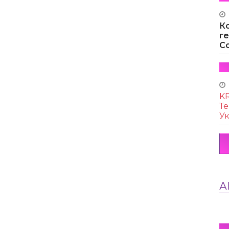
К
г
Co
KR
Те
Ук
А