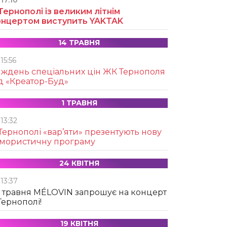
17:10
Тернополі із великим літнім
онцертом виступить YAKTAK
14 ТРАВНЯ
15:56
иждень спеціальних цін ЖК Тернополя
д «Креатор-Буд»
1 ТРАВНЯ
13:32
Тернополі «вар’яти» презентують нову
умористичну програму
24 КВІТНЯ
13:37
 травня MÉLOVIN запрошує на концерт
Тернополі!
19 КВІТНЯ