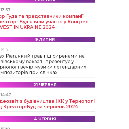
13:53
ор Гуда та представники компанії
еатор- Буд взяли участь у Конгресі
NVEST IN UKRAINE 2024
9 ЛИПНЯ
14:41
ex Pian, який грав під сиренами на
вівському вокзалі, презентує у
рнополі вечір музики легендарних
мпозиторів при свічках
21 ЧЕРВНЯ
14:47
деозвіт з будівництва ЖК у Тернополі
д Креатор-Буд за червень 2024
4 ЧЕРВНЯ