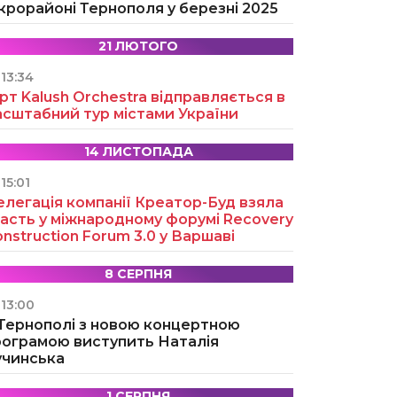
крорайоні Тернополя у березні 2025
21 ЛЮТОГО
13:34
рт Kalush Orchestra відправляється в
асштабний тур містами України
14 ЛИСТОПАДА
15:01
легація компанії Креатор-Буд взяла
асть у міжнародному форумі Recovery
nstruction Forum 3.0 у Варшаві
8 СЕРПНЯ
13:00
 Тернополі з новою концертною
рограмою виступить Наталія
учинська
1 СЕРПНЯ