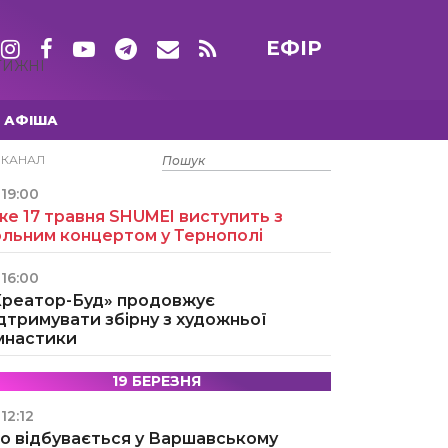
ЕФІР
ТИЖНІ
АФІША
15 ТРАВНЯ
ЕКАНАЛ
19:00
е 17 травня SHUMEI виступить з
ольним концертом у Тернополі
16:00
Креатор-Буд» продовжує
дтримувати збірну з художньої
імнастики
19 БЕРЕЗНЯ
12:12
о відбувається у Варшавському