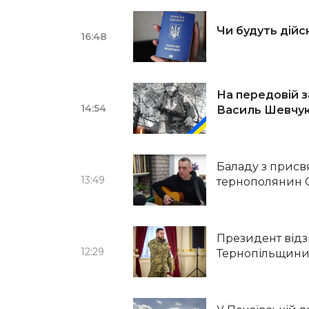
Чи будуть дійс
16:48
На передовій 
14:54
Василь Шевчу
Баладу з присвя
13:49
тернополянин О
Президент відз
12:29
Тернопільщин