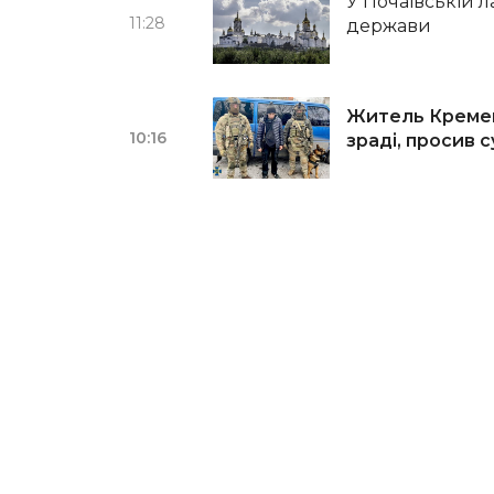
У Почаївській 
11:28
держави
Житель Кремен
10:16
зраді, просив 