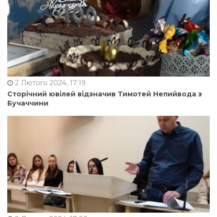
2 Лютого 2024, 17:19
Сторічний ювілей відзначив Тимотей Непийвода з
Бучаччини