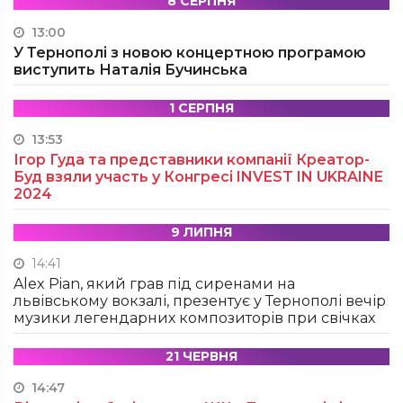
8 СЕРПНЯ
13:00
У Тернополі з новою концертною програмою
виступить Наталія Бучинська
1 СЕРПНЯ
13:53
Ігор Гуда та представники компанії Креатор-
Буд взяли участь у Конгресі INVEST IN UKRAINE
2024
9 ЛИПНЯ
14:41
Alex Pian, який грав під сиренами на
львівському вокзалі, презентує у Тернополі вечір
музики легендарних композиторів при свічках
21 ЧЕРВНЯ
14:47