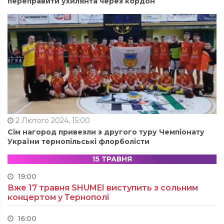
переправити ухилянта через кордон
2 Лютого 2024, 15:00
Сім нагород привезли з другого туру Чемпіонату
України тернопільські флорболісти
15 ТРАВНЯ
19:00
Вже 17 травня SHUMEI виступить з сольним
концертом у Тернополі
16:00