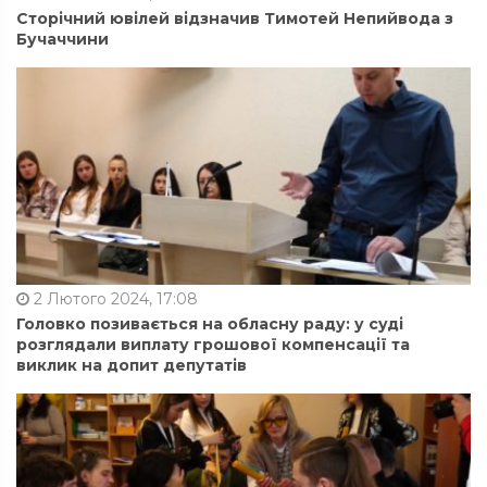
Сторічний ювілей відзначив Тимотей Непийвода з
Бучаччини
2 Лютого 2024, 17:08
Головко позивається на обласну раду: у суді
розглядали виплату грошової компенсації та
виклик на допит депутатів