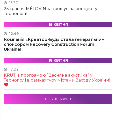
13:37
25 травня MÉLOVIN запрошує на концерт у
Тернополі!
19 КВІТНЯ
12:49
Компанія «Креатор-Буд» стала генеральним
спонсором Recovery Construction Forum
Ukraine!
18 КВІТНЯ
17:24
KRUТ із програмою “Весняна акустика” у
Тернополі в рамках туру містами Заходу України!
БІЛЬШЕ НОВИН