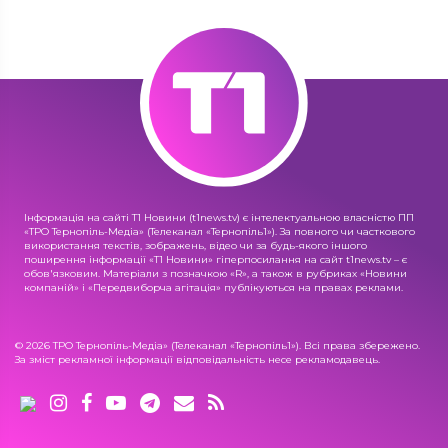
Інформація на сайті Т1 Новини (t1news.tv) є інтелектуальною власністю ПП
«ТРО Тернопіль-Медіа» (Телеканал «Тернопіль1»). За повного чи часткового
використання текстів, зображень, відео чи за будь-якого іншого
поширення інформації «Т1 Новини» гіперпосилання на сайт t1news.tv – є
обов'язковим. Матеріали з позначкою «R», а також в рубриках «Новини
компаній» і «Передвиборча агітація» публікуються на правах реклами.
© 2026 ТРО Тернопіль-Медіа» (Телеканал «Тернопіль1»). Всі права збережено.
За зміст рекламної інформації відповідальність несе рекламодавець.