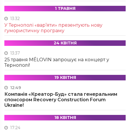
1 ТРАВНЯ
13:32
У Тернополі «вар’яти» презентують нову
гумористичну програму
24 КВІТНЯ
13:37
25 травня MÉLOVIN запрошує на концерт у
Тернополі!
19 КВІТНЯ
12:49
Компанія «Креатор-Буд» стала генеральним
спонсором Recovery Construction Forum
Ukraine!
18 КВІТНЯ
17:24