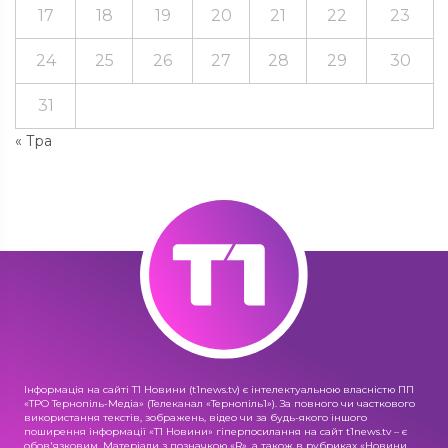
17
18
19
20
21
22
23
24
25
26
27
28
29
30
31
« Тра
Інформація на сайті Т1 Новини (t1news.tv) є інтелектуальною власністю ПП
«ТРО Тернопіль-Медіа» (Телеканал «Тернопіль1»). За повного чи часткового
використання текстів, зображень, відео чи за будь-якого іншого
поширення інформації «Т1 Новини» гіперпосилання на сайт t1news.tv – є
обов'язковим. Матеріали з позначкою «R», а також в рубриках «Новини