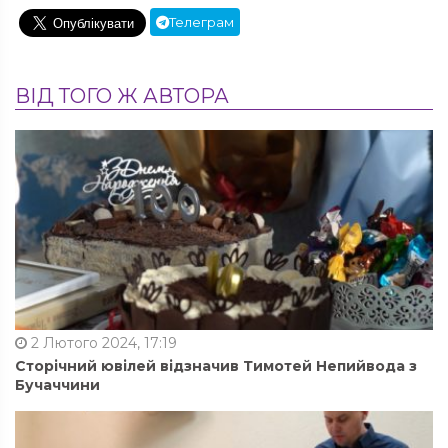
Телеграм
ВІД ТОГО Ж АВТОРА
2 Лютого 2024, 17:19
Сторічний ювілей відзначив Тимотей Непийвода з
Бучаччини