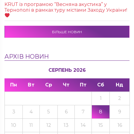
KRUТ із програмою “Весняна акустика” у
Тернополі в рамках туру містами Заходу України!
БІЛЬШЕ НОВИН
АРХІВ НОВИН
СЕРПЕНЬ 2026
Пн
Вт
Ср
Чт
Пт
Сб
Нд
1
2
3
4
5
6
7
8
9
10
11
12
13
14
15
16