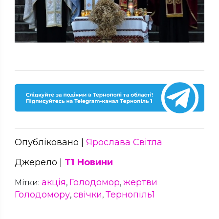
Опубліковано |
Ярослава Світла
Джерело |
Т1 Новини
акція
Голодомор
жертви
Мітки:
,
,
Голодомору
свічки
Тернопіль1
,
,