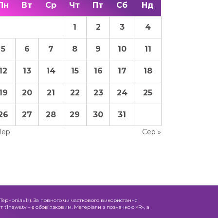
Пн
Вт
Ср
Чт
Пт
Сб
Нд
1
2
3
4
5
6
7
8
9
10
11
12
13
14
15
16
17
18
19
20
21
22
23
24
25
26
27
28
29
30
31
Чер
Сер »
«Тернопіль1»). За повного чи часткового використання
 t1news.tv – є обов'язковим. Матеріали з позначкою «R», а