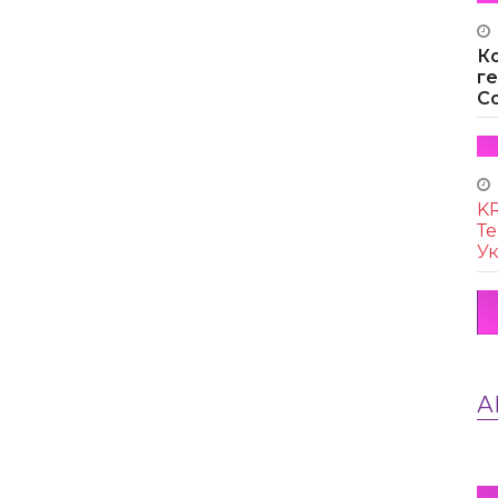
К
г
Co
KR
Те
Ук
А