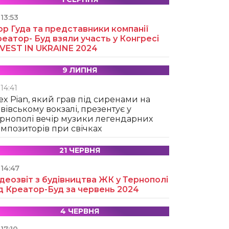
13:53
ор Гуда та представники компанії
еатор- Буд взяли участь у Конгресі
NVEST IN UKRAINE 2024
9 ЛИПНЯ
14:41
ex Pian, який грав під сиренами на
вівському вокзалі, презентує у
рнополі вечір музики легендарних
мпозиторів при свічках
21 ЧЕРВНЯ
14:47
деозвіт з будівництва ЖК у Тернополі
д Креатор-Буд за червень 2024
4 ЧЕРВНЯ