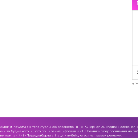
« 
овини (t1news.tv) є інтелектуальною власністю ПП «ТРО Тернопіль-Медіа» (Телеканал 
о чи за будь-якого іншого поширення інформації «Т1 Новини» гіперпосилання на сайт
и компаній» і «Передвиборча агітація» публікуються на правах реклами.