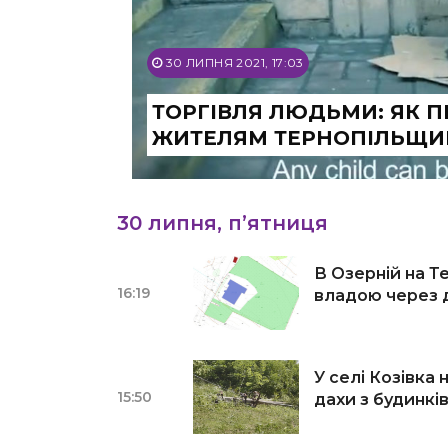
30 ЛИПНЯ 2021, 17:03
ТОРГІВЛЯ ЛЮДЬМИ: ЯК П
ЖИТЕЛЯМ ТЕРНОПІЛЬЩИ
30 липня, п’ятниця
В Озерній на Т
16:19
владою через д
У селі Козівка
15:50
дахи з будинкі