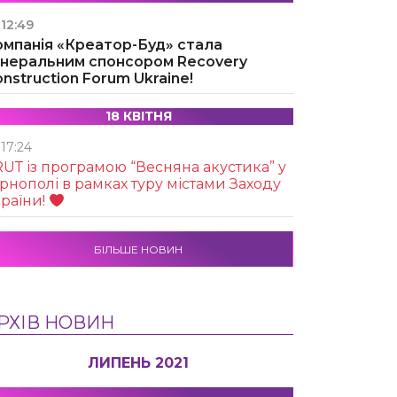
12:49
омпанія «Креатор-Буд» стала
енеральним спонсором Recovery
nstruction Forum Ukraine!
18 КВІТНЯ
17:24
UТ із програмою “Весняна акустика” у
рнополі в рамках туру містами Заходу
раїни!
БІЛЬШЕ НОВИН
РХІВ НОВИН
ЛИПЕНЬ 2021