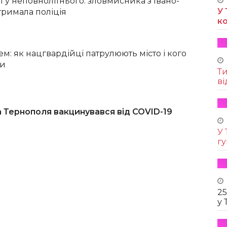
 у неповнолітнього: зловмисника з Івано-
У 
тримала поліція
к
м: як нацгвардійці патрулюють місто і кого
ти
Т
ві
 Тернополя вакцинувався від COVID-19
У 
г
25
у 