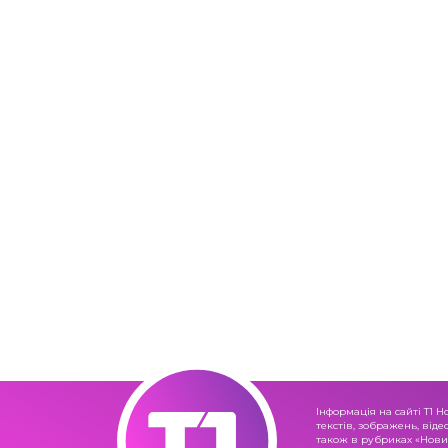
Інформація на сайті Т1 Н
текстів, зображень, віде
також в рубриках «Новин