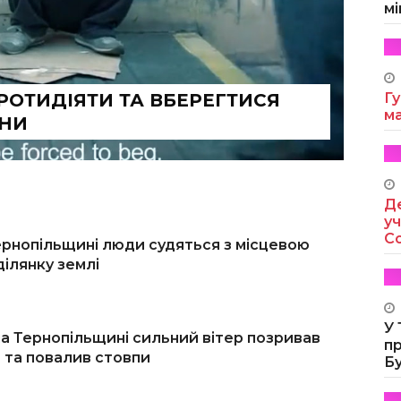
мі
РОТИДІЯТИ ТА ВБЕРЕГТИСЯ
Гу
м
НИ
Де
уч
Co
ернопільщині люди судяться з місцевою
ілянку землі
У
 на Тернопільщині сильний вітер позривав
п
в та повалив стовпи
Б