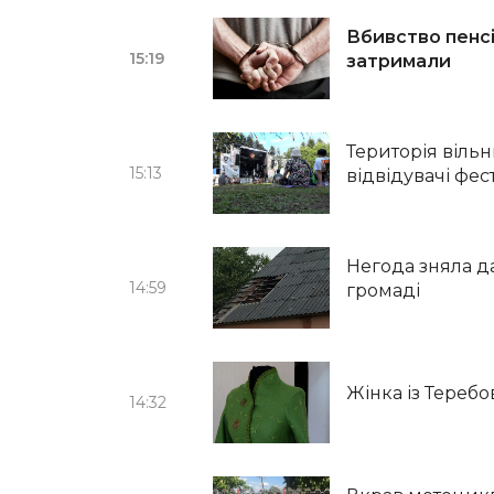
Вбивство пенсі
15:19
затримали
Територія віль
15:13
відвідувачі фес
Негода зняла да
14:59
громаді
Жінка із Теребо
14:32