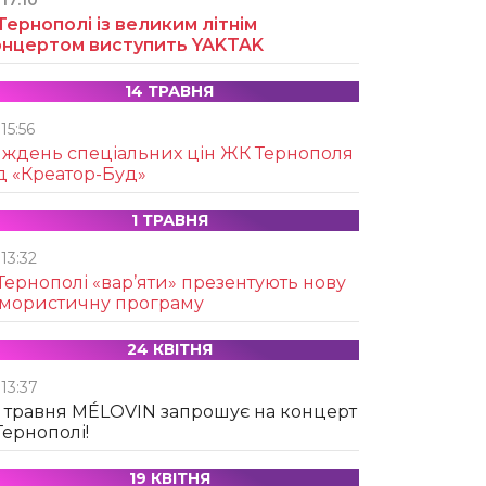
17:10
Тернополі із великим літнім
онцертом виступить YAKTAK
14 ТРАВНЯ
15:56
иждень спеціальних цін ЖК Тернополя
д «Креатор-Буд»
1 ТРАВНЯ
13:32
Тернополі «вар’яти» презентують нову
умористичну програму
24 КВІТНЯ
13:37
 травня MÉLOVIN запрошує на концерт
Тернополі!
19 КВІТНЯ