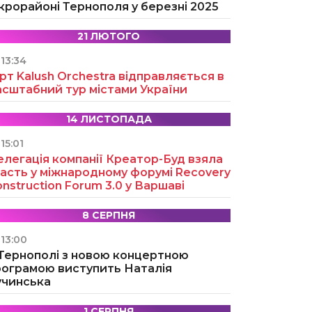
крорайоні Тернополя у березні 2025
21 ЛЮТОГО
13:34
рт Kalush Orchestra відправляється в
асштабний тур містами України
14 ЛИСТОПАДА
15:01
легація компанії Креатор-Буд взяла
асть у міжнародному форумі Recovery
nstruction Forum 3.0 у Варшаві
8 СЕРПНЯ
13:00
 Тернополі з новою концертною
рограмою виступить Наталія
учинська
1 СЕРПНЯ