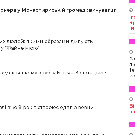
онера у Монастириській громаді: винуватця
Іг
Кр
I
них людей: якими образами дивують
ту “Файне місто”
Al
ль
Те
х у сільському клубі у Більче-Золотецькій
ко
Ві
влі вже 8 років створює одяг із вовни
ві