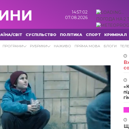
ИНИ
14:57:03
07.08.2026
ПОГОДА НА 2 
АЇНА/СВІТ
СУСПІЛЬСТВО
ПОЛІТИКА
СПОРТ
КРИМІНАЛ
ПРОГРАМИ
РУБРИКИ
НАЖИВО
ПРЯМА МОВА
БЛОГИ
ТЕЛ
Вж
с
«
пі
г
Щ