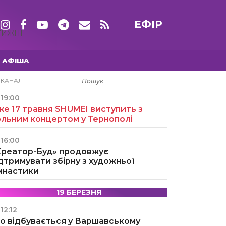
ЕФІР
ТИЖНІ
АФІША
15 ТРАВНЯ
ЕКАНАЛ
19:00
е 17 травня SHUMEI виступить з
ольним концертом у Тернополі
16:00
Креатор-Буд» продовжує
дтримувати збірну з художньої
імнастики
19 БЕРЕЗНЯ
12:12
о відбувається у Варшавському