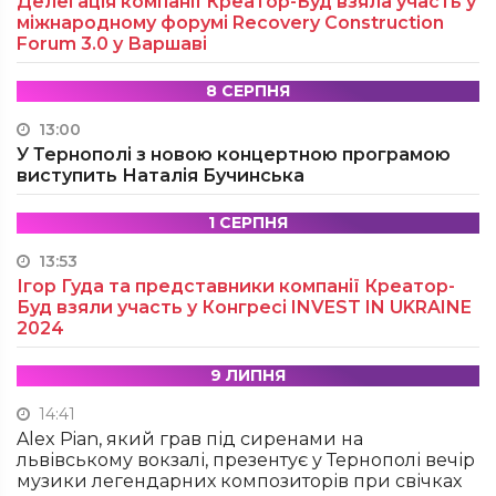
Делегація компанії Креатор-Буд взяла участь у
міжнародному форумі Recovery Construction
Forum 3.0 у Варшаві
8 СЕРПНЯ
13:00
У Тернополі з новою концертною програмою
виступить Наталія Бучинська
1 СЕРПНЯ
13:53
Ігор Гуда та представники компанії Креатор-
Буд взяли участь у Конгресі INVEST IN UKRAINE
2024
9 ЛИПНЯ
14:41
Alex Pian, який грав під сиренами на
львівському вокзалі, презентує у Тернополі вечір
музики легендарних композиторів при свічках