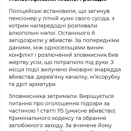
Поліцейські встановили, що загинув
пенсіонер у літній кухні свого сусіда, з
котрим напередодні розпивали
алкогольні напої. Останнього й
запідозрили у вбивстві. За попередніми
даними, між односельцями виник
конфлікт і розлючений зловмисник бив
жертву усім, що потрапило під руки. З
місця події вилучено ймовірні знаряддя
вбивства: дерев’яну качалку, м’ясорубку
та дріт арматури.
Зловмисника затримали. Вирішується
питання про оголошення підозри за
частиною 1 статті 115 (умисне вбивство)
Кримінального кодексу та обрання
запобіжного заходу. За вчинене йому