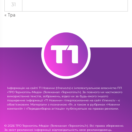
31
« Тра
Інформація на сайті Т1 Новини (t1news.tv) є інтелектуальною власністю ПП
«ТРО Тернопіль-Медіа» (Телеканал «Тернопіль1»). За повного чи часткового
використання текстів, зображень, відео чи за будь-якого іншого
поширення інформації «Т1 Новини» гіперпосилання на сайт t1news.tv – є
обов'язковим. Матеріали з позначкою «R», а також в рубриках «Новини
компаній» і «Передвиборча агітація» публікуються на правах реклами.
© 2026 ТРО Тернопіль-Медіа» (Телеканал «Тернопіль1»). Всі права збережено.
За зміст рекламної інформації відповідальність несе рекламодавець.