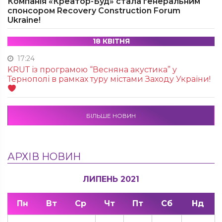
Компанія «Креатор-Буд» стала генеральним
спонсором Recovery Construction Forum
Ukraine!
18 КВІТНЯ
17:24
KRUТ із програмою “Весняна акустика” у
Тернополі в рамках туру містами Заходу України!
БІЛЬШЕ НОВИН
АРХІВ НОВИН
ЛИПЕНЬ 2021
Пн
Вт
Ср
Чт
Пт
Сб
Нд