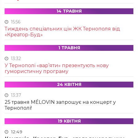
14 ТРАВНЯ
15:56
Тиждень спеціальних цін ЖК Тернополя від
«Креатор-Буд»
1 ТРАВНЯ
13:32
У Тернополі «вар’яти» презентують нову
гумористичну програму
24 КВІТНЯ
13:37
25 травня MÉLOVIN запрошує на концерт у
Тернополі!
19 КВІТНЯ
12:49