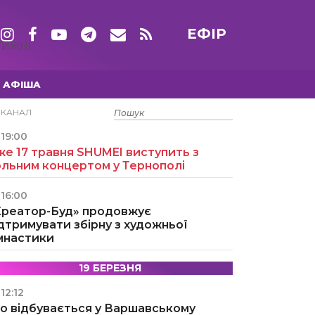
ЕФІР
ТИЖНІ
АФІША
15 ТРАВНЯ
ЕКАНАЛ
19:00
е 17 травня SHUMEI виступить з
ольним концертом у Тернополі
16:00
Креатор-Буд» продовжує
дтримувати збірну з художньої
імнастики
19 БЕРЕЗНЯ
12:12
о відбувається у Варшавському