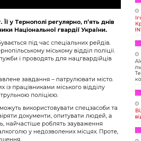
Іг
Її у Тернополі регулярно, п’ять днів
Кр
ики Національної гвардії України.
I
вається під час спеціальних рейдів.
рнопільському міському відділ поліції.
лужби і проводять для нацгвардійців
Al
ль
Те
тавлене завдання – патрулювати місто.
ко
их із працівниками міського відділу
патрульною поліцією.
 можуть використовувати спецзасоби та
Ві
віряти документи, опитувати людей, а
ві
ть, найчастіше роблять зауваження
алкоголю у недозволених місцях. Проте,
ушення.