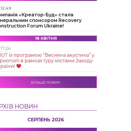
12:49
омпанія «Креатор-Буд» стала
енеральним спонсором Recovery
nstruction Forum Ukraine!
18 КВІТНЯ
17:24
UТ із програмою “Весняна акустика” у
рнополі в рамках туру містами Заходу
раїни!
БІЛЬШЕ НОВИН
РХІВ НОВИН
СЕРПЕНЬ 2026