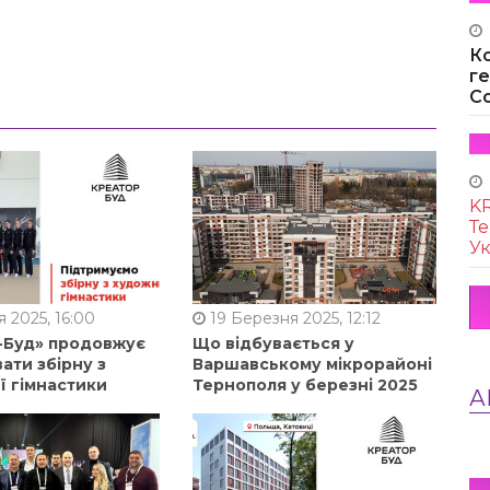
К
г
Co
KR
Те
Ук
 2025, 16:00
19 Березня 2025, 12:12
-Буд» продовжує
Що відбувається у
ати збірну з
Варшавському мікрорайоні
ї гімнастики
Тернополя у березні 2025
А