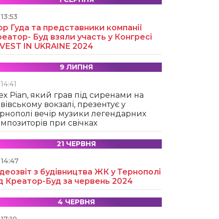
13:53
ор Гуда та представники компанії
еатор- Буд взяли участь у Конгресі
NVEST IN UKRAINE 2024
9 ЛИПНЯ
14:41
ex Pian, який грав під сиренами на
вівському вокзалі, презентує у
рнополі вечір музики легендарних
мпозиторів при свічках
21 ЧЕРВНЯ
14:47
деозвіт з будівництва ЖК у Тернополі
д Креатор-Буд за червень 2024
4 ЧЕРВНЯ