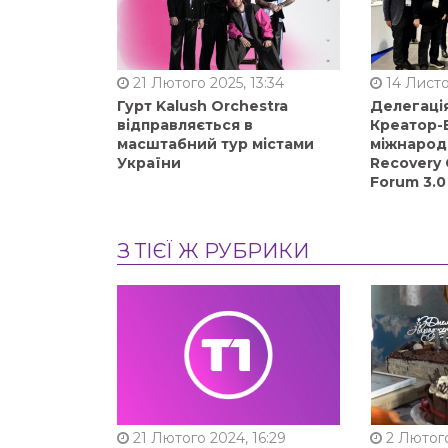
21 Лютого 2025, 13:34
14 Листо
Гурт Kalush Orchestra
Делегація
відправляється в
Креатор-Б
масштабний тур містами
міжнарод
України
Recovery 
Forum 3.0
З ТІЄЇ Ж РУБРИКИ
21 Лютого 2024, 16:29
2 Лютого