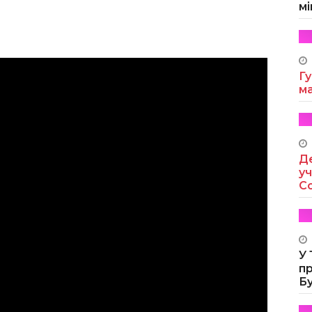
мі
Гу
м
Де
уч
Co
У
п
Б