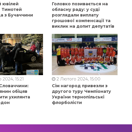
й ювілей
Головко позивається на
в Тимотей
обласну раду: у суді
а з Бучаччини
розглядали виплату
грошової компенсації та
виклик на допит депутатів
 2024, 15:21
2 Лютого 2024, 15:00
 Словаччини:
Сім нагород привезли з
янин обіцяв
другого туру Чемпіонату
ити ухилянта
України тернопільські
рдон
флорболісти