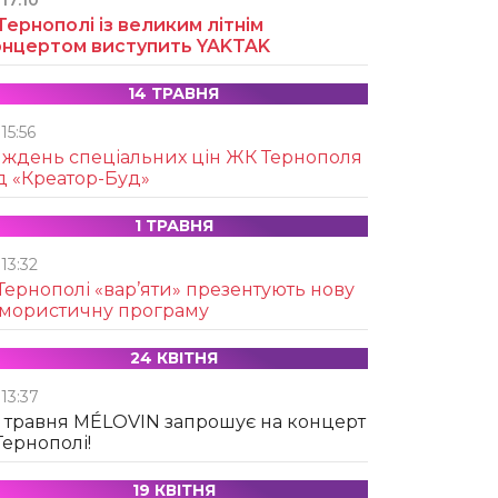
17:10
Тернополі із великим літнім
онцертом виступить YAKTAK
14 ТРАВНЯ
15:56
иждень спеціальних цін ЖК Тернополя
д «Креатор-Буд»
1 ТРАВНЯ
13:32
Тернополі «вар’яти» презентують нову
умористичну програму
24 КВІТНЯ
13:37
 травня MÉLOVIN запрошує на концерт
Тернополі!
19 КВІТНЯ