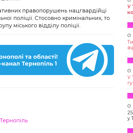
У 
ративних правопорушень нацгвардійці
к
ної поліції. Стосовно кримінальних, то
пу міського відділу поліції.
Т
ві
У 
г
25
у 
Тернопіль