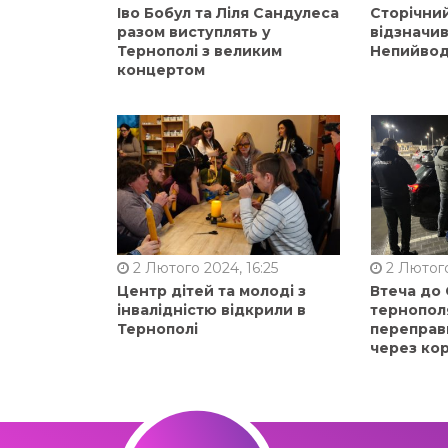
Іво Бобул та Ліля Сандулеса
Сторічни
разом виступлять у
відзначи
Тернополі з великим
Непийвод
концертом
2 Лютого 2024, 16:25
2 Лютого
Центр дітей та молоді з
Втеча до
інвалідністю відкрили в
тернопол
Тернополі
переправ
через ко