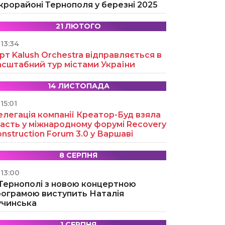
крорайоні Тернополя у березні 2025
21 ЛЮТОГО
13:34
рт Kalush Orchestra відправляється в
асштабний тур містами України
14 ЛИСТОПАДА
15:01
легація компанії Креатор-Буд взяла
асть у міжнародному форумі Recovery
nstruction Forum 3.0 у Варшаві
8 СЕРПНЯ
13:00
 Тернополі з новою концертною
рограмою виступить Наталія
учинська
1 СЕРПНЯ