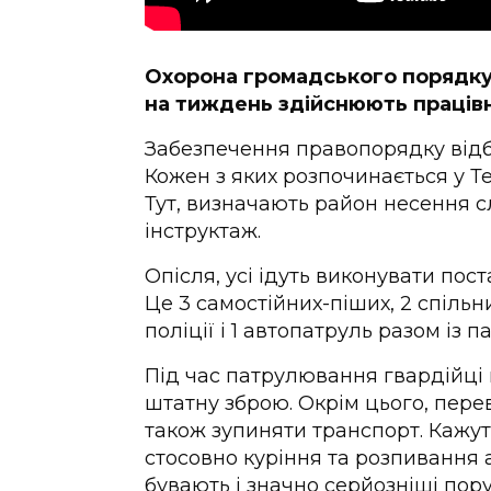
Охорона громадського порядку. 
на тиждень здійснюють працівн
Забезпечення правопорядку відбу
Кожен з яких розпочинається у Те
Тут, визначають район несення с
інструктаж.
Опісля, усі ідуть виконувати пос
Це 3 самостійних-піших, 2 спільн
поліції і 1 автопатруль разом із 
Під час патрулювання гвардійці
штатну зброю. Окрім цього, пере
також зупиняти транспорт. Кажу
стосовно куріння та розпивання 
бувають і значно серйозніші пор