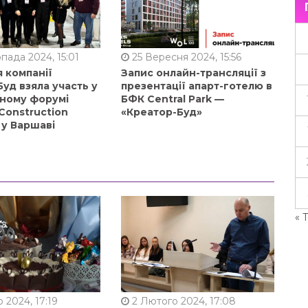
пада 2024, 15:01
25 Вересня 2024, 15:56
 компанії
Запис онлайн-трансляції з
уд взяла участь у
презентації апарт-готелю в
ному форумі
БФК Central Park —
Construction
«Креатор-Буд»
 у Варшаві
« 
 2024, 17:19
2 Лютого 2024, 17:08