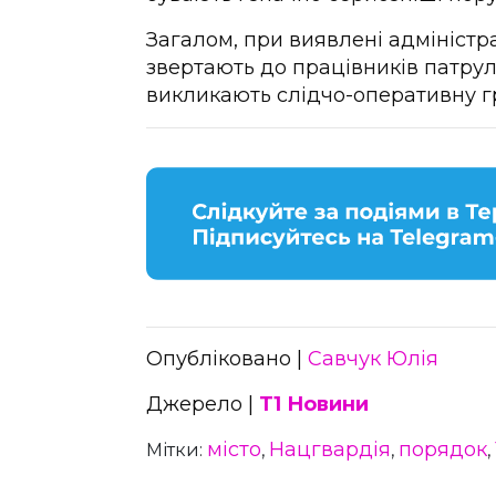
Загалом, при виявлені адмініст
звертають до працівників патруль
викликають слідчо-оперативну гру
Опубліковано |
Савчук Юлія
Джерело |
Т1 Новини
місто
Нацгвардія
порядок
Мітки:
,
,
,