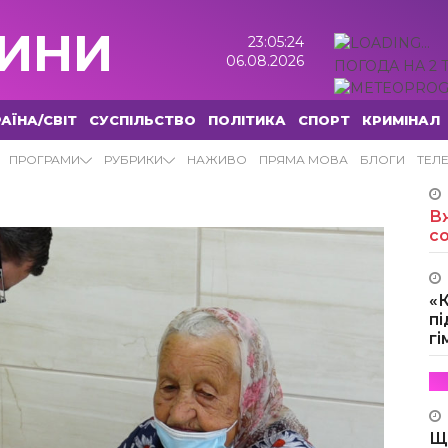
ИНИ
23:05:25
06.08.2026
ПОГОДА НА 2 
АЇНА/СВІТ
СУСПІЛЬСТВО
ПОЛІТИКА
СПОРТ
КРИМІНАЛ
ПРОГРАМИ
РУБРИКИ
НАЖИВО
ПРЯМА МОВА
БЛОГИ
ТЕЛ
Вж
с
«
пі
г
Щ