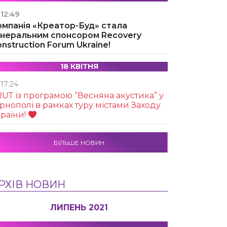
12:49
омпанія «Креатор-Буд» стала
енеральним спонсором Recovery
nstruction Forum Ukraine!
18 КВІТНЯ
17:24
UТ із програмою “Весняна акустика” у
рнополі в рамках туру містами Заходу
раїни!
БІЛЬШЕ НОВИН
РХІВ НОВИН
ЛИПЕНЬ 2021