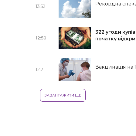
Рекордна спека
13:52
322 угоди купі
12:50
початку відкри
Вакцинація на 
12:21
ЗАВАНТАЖИТИ ЩЕ