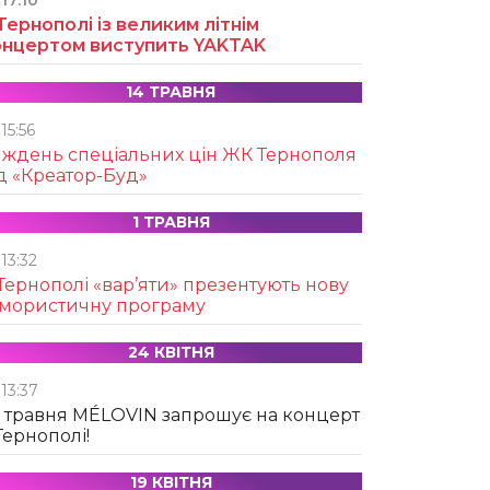
17:10
Тернополі із великим літнім
онцертом виступить YAKTAK
14 ТРАВНЯ
15:56
иждень спеціальних цін ЖК Тернополя
д «Креатор-Буд»
1 ТРАВНЯ
13:32
Тернополі «вар’яти» презентують нову
умористичну програму
24 КВІТНЯ
13:37
 травня MÉLOVIN запрошує на концерт
Тернополі!
19 КВІТНЯ