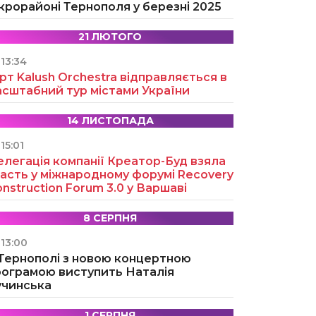
крорайоні Тернополя у березні 2025
21 ЛЮТОГО
13:34
рт Kalush Orchestra відправляється в
асштабний тур містами України
14 ЛИСТОПАДА
15:01
легація компанії Креатор-Буд взяла
асть у міжнародному форумі Recovery
nstruction Forum 3.0 у Варшаві
8 СЕРПНЯ
13:00
 Тернополі з новою концертною
рограмою виступить Наталія
учинська
1 СЕРПНЯ