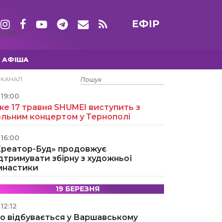
ЕФІР
ТИЖНІ
АФІША
15 ТРАВНЯ
ЕКАНАЛ
19:00
е 17 травня SHUMEI виступить з
ольним концертом у Тернополі
16:00
Креатор-Буд» продовжує
дтримувати збірну з художньої
імнастики
19 БЕРЕЗНЯ
12:12
о відбувається у Варшавському