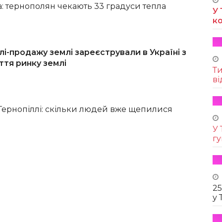
: тернополян чекають 33 градуси тепла
У 
к
влі-продажу землі зареєстрували в Україні з
ття ринку землі
Т
ві
Тернопіллі: скільки людей вже щепилися
У 
г
25
у 