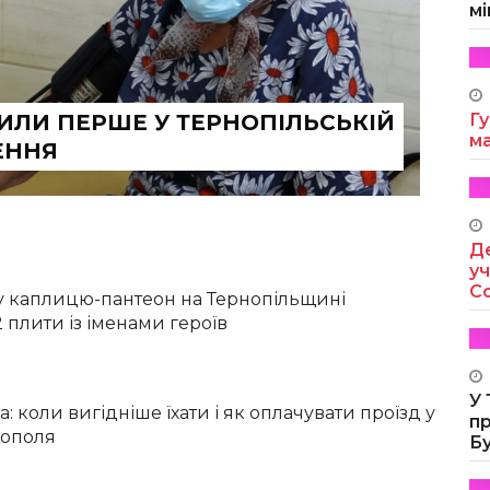
мі
РИЛИ ПЕРШЕ У ТЕРНОПІЛЬСЬКІЙ
Гу
м
ЕННЯ
Де
уч
Co
у каплицю-пантеон на Тернопільщині
 плити із іменами героїв
У
а: коли вигідніше їхати і як оплачувати проїзд у
п
нополя
Б