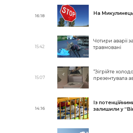
На Микулинець
16:18
Чотири аварії з
15:42
травмовані
“Зігрійте холод
15:07
презентувала а
Із потенційним
14:16
залишили у “Ві