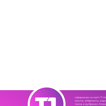
Інформація на сайті Т1 Н
текстів, зображень, віде
також в рубриках «Новин