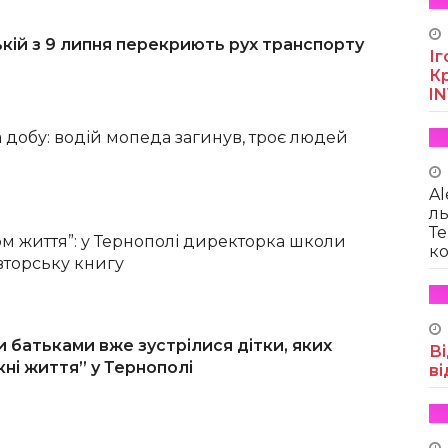
кій з 9 липня перекриють рух транспорту
Іг
Кр
I
а добу: водій мопеда загинув, троє людей
Al
ль
Те
ом життя”: у Тернополі директорка школи
ко
вторську книгу
и батьками вже зустрілися дітки, яких
Ві
кні життя” у Тернополі
ві