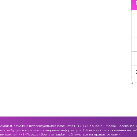
« 
овини (t1news.tv) є інтелектуальною власністю ПП «ТРО Тернопіль-Медіа» (Телеканал 
о чи за будь-якого іншого поширення інформації «Т1 Новини» гіперпосилання на сайт
и компаній» і «Передвиборча агітація» публікуються на правах реклами.