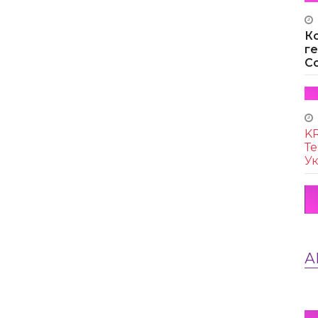
К
г
Co
KR
Те
Ук
А