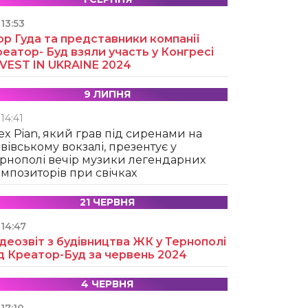
13:53
ор Гуда та представники компанії
еатор- Буд взяли участь у Конгресі
NVEST IN UKRAINE 2024
9 ЛИПНЯ
14:41
ex Pian, який грав під сиренами на
вівському вокзалі, презентує у
рнополі вечір музики легендарних
мпозиторів при свічках
21 ЧЕРВНЯ
14:47
деозвіт з будівництва ЖК у Тернополі
д Креатор-Буд за червень 2024
4 ЧЕРВНЯ