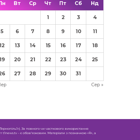
Пн
Вт
Ср
Чт
Пт
Сб
Нд
1
2
3
4
5
6
7
8
9
10
11
12
13
14
15
16
17
18
19
20
21
22
23
24
25
26
27
28
29
30
31
Чер
Сер »
«Тернопіль1»). За повного чи часткового використання
 t1news.tv – є обов'язковим. Матеріали з позначкою «R», а