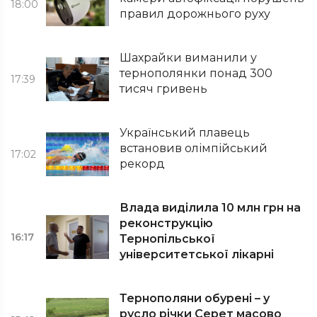
18:00
правил дорожнього руху
Шахрайки виманили у
тернополянки понад 300
17:39
тисяч гривень
Український плавець
встановив олімпійський
17:02
рекорд
Влада виділила 10 млн грн на
реконструкцію
16:17
Тернопільської
університетської лікарні
Тернополяни обурені – у
русло річки Серет масово