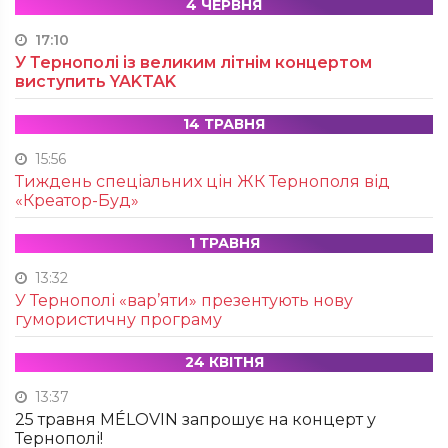
4 ЧЕРВНЯ
17:10
У Тернополі із великим літнім концертом
виступить YAKTAK
14 ТРАВНЯ
15:56
Тиждень спеціальних цін ЖК Тернополя від
«Креатор-Буд»
1 ТРАВНЯ
13:32
У Тернополі «вар’яти» презентують нову
гумористичну програму
24 КВІТНЯ
13:37
25 травня MÉLOVIN запрошує на концерт у
Тернополі!