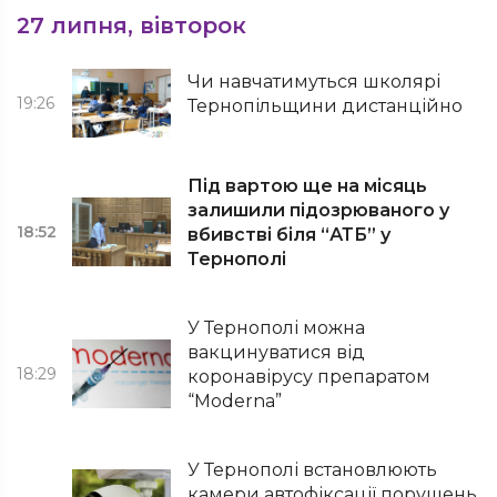
27 липня, вівторок
Чи навчатимуться школярі
19:26
Тернопільщини дистанційно
Під вартою ще на місяць
залишили підозрюваного у
18:52
вбивстві біля “АТБ” у
Тернополі
У Тернополі можна
вакцинуватися від
18:29
коронавірусу препаратом
“Мoderna”
У Тернополі встановлюють
камери автофіксації порушень