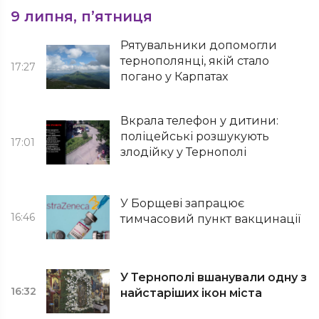
9 липня, п’ятниця
Рятувальники допомогли
тернополянці, якій стало
17:27
погано у Карпатах
Вкрала телефон у дитини:
поліцейські розшукують
17:01
злодійку у Тернополі
У Борщеві запрацює
16:46
тимчасовий пункт вакцинації
У Тернополі вшанували одну з
16:32
найстаріших ікон міста