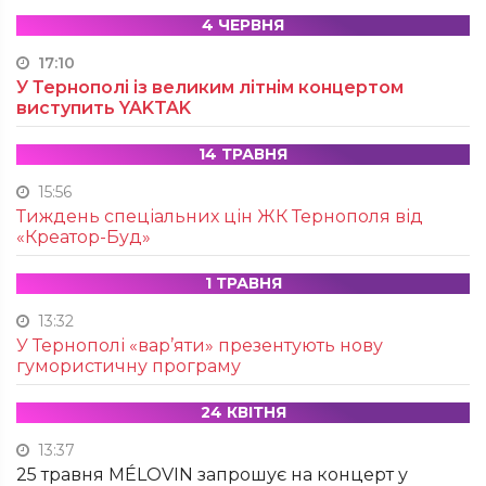
4 ЧЕРВНЯ
17:10
У Тернополі із великим літнім концертом
виступить YAKTAK
14 ТРАВНЯ
15:56
Тиждень спеціальних цін ЖК Тернополя від
«Креатор-Буд»
1 ТРАВНЯ
13:32
У Тернополі «вар’яти» презентують нову
гумористичну програму
24 КВІТНЯ
13:37
25 травня MÉLOVIN запрошує на концерт у