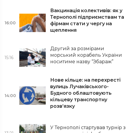
Вакцинація колективів: як у
Тернополі підприємствам та
16:00
фірмам стати у чергу на
щеплення
Другий за розмірами
морський корабель України
15:16
носитиме назву “Збараж”
Нове кільце: на перехресті
вулиць Лучаківського-
Будного облаштовують
14:00
кільцеву транспортну
розв’язку
У Тернополі стартував турнір з