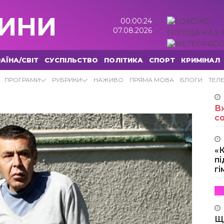
ИНИ
00:00:25
07.08.2026
ПОГОДА НА 2 
АЇНА/СВІТ
СУСПІЛЬСТВО
ПОЛІТИКА
СПОРТ
КРИМІНАЛ
ПРОГРАМИ
РУБРИКИ
НАЖИВО
ПРЯМА МОВА
БЛОГИ
ТЕЛ
Вж
с
«
пі
г
Щ