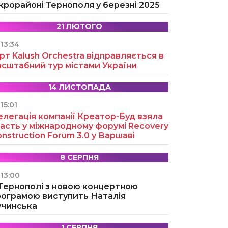
крорайоні Тернополя у березні 2025
21 ЛЮТОГО
13:34
рт Kalush Orchestra відправляється в
асштабний тур містами України
14 ЛИСТОПАДА
15:01
легація компанії Креатор-Буд взяла
асть у міжнародному форумі Recovery
nstruction Forum 3.0 у Варшаві
8 СЕРПНЯ
13:00
 Тернополі з новою концертною
рограмою виступить Наталія
учинська
1 СЕРПНЯ