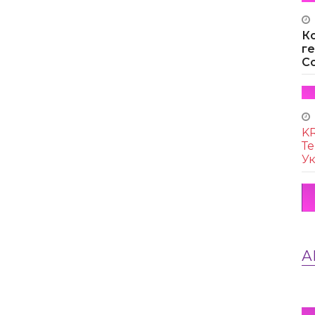
К
г
Co
KR
Те
Ук
А