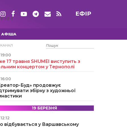
ЕФІР
ТИЖНІ
АФІША
15 ТРАВНЯ
ЕКАНАЛ
19:00
е 17 травня SHUMEI виступить з
ольним концертом у Тернополі
16:00
Креатор-Буд» продовжує
дтримувати збірну з художньої
імнастики
19 БЕРЕЗНЯ
12:12
о відбувається у Варшавському