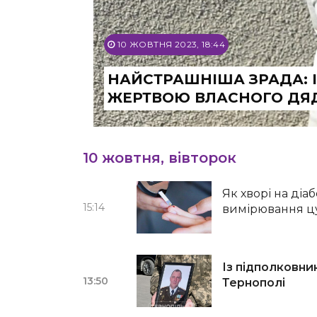
10 ЖОВТНЯ 2023, 18:44
НАЙСТРАШНІША ЗРАДА: І
ЖЕРТВОЮ ВЛАСНОГО ДЯ
10 жовтня, вівторок
Як хворі на діа
15:14
вимірювання цу
Із підполковн
13:50
Тернополі