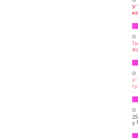
У 
к
Т
ві
У 
г
25
у 