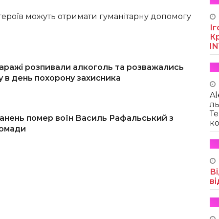
 героїв можуть отримати гуманітарну допомогу
Іг
Кр
I
аражі розпивали алкоголь та розважались
ку в день похорону захисника
Al
ль
Те
ранень помер воїн Василь Рафальський з
ко
ромади
Ві
ві