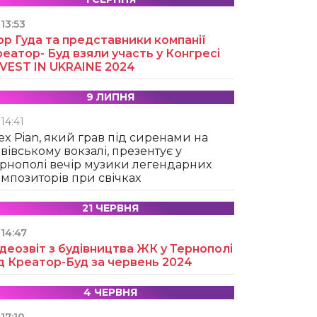
13:53
ор Гуда та представники компанії
еатор- Буд взяли участь у Конгресі
NVEST IN UKRAINE 2024
9 ЛИПНЯ
14:41
ex Pian, який грав під сиренами на
вівському вокзалі, презентує у
рнополі вечір музики легендарних
мпозиторів при свічках
21 ЧЕРВНЯ
14:47
деозвіт з будівництва ЖК у Тернополі
д Креатор-Буд за червень 2024
4 ЧЕРВНЯ