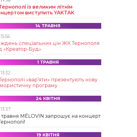
17:10
Тернополі із великим літнім
онцертом виступить YAKTAK
14 ТРАВНЯ
15:56
иждень спеціальних цін ЖК Тернополя
д «Креатор-Буд»
1 ТРАВНЯ
13:32
Тернополі «вар’яти» презентують нову
умористичну програму
24 КВІТНЯ
13:37
 травня MÉLOVIN запрошує на концерт
Тернополі!
19 КВІТНЯ