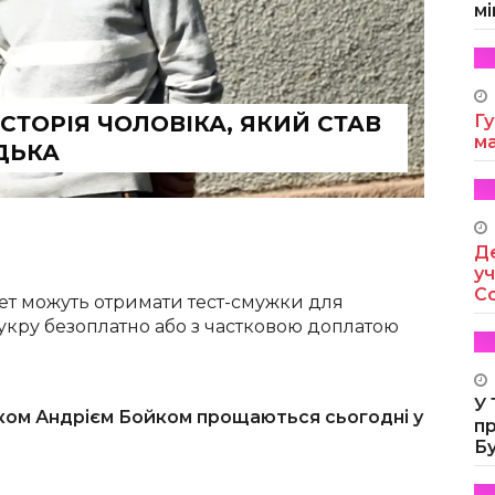
мі
СТОРІЯ ЧОЛОВІКА, ЯКИЙ СТАВ
Гу
м
ДЬКА
Де
уч
Co
бет можуть отримати тест-смужки для
кру безоплатно або з частковою доплатою
У
иком Андрієм Бойком прощаються сьогодні у
п
Б