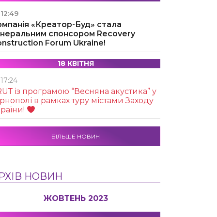
12:49
омпанія «Креатор-Буд» стала
енеральним спонсором Recovery
nstruction Forum Ukraine!
18 КВІТНЯ
17:24
UТ із програмою “Весняна акустика” у
рнополі в рамках туру містами Заходу
раїни!
БІЛЬШЕ НОВИН
РХІВ НОВИН
ЖОВТЕНЬ 2023