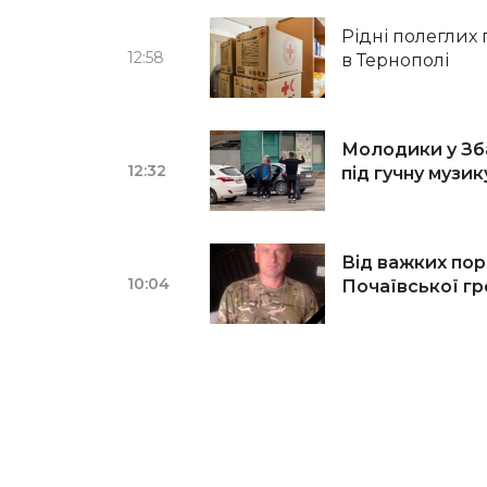
Рідні полеглих
12:58
в Тернополі
Молодики у Зб
12:32
під гучну музи
Від важких по
10:04
Почаївської г