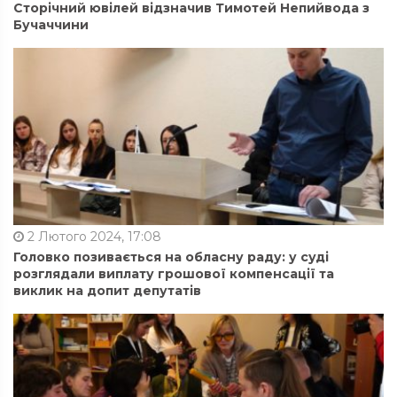
Сторічний ювілей відзначив Тимотей Непийвода з
Бучаччини
2 Лютого 2024, 17:08
Головко позивається на обласну раду: у суді
розглядали виплату грошової компенсації та
виклик на допит депутатів