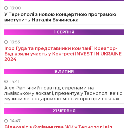
13:00
У Тернополі з новою концертною програмою
виступить Наталія Бучинська
1 СЕРПНЯ
13:53
Ігор Гуда та представники компанії Креатор-
Буд взяли участь у Конгресі INVEST IN UKRAINE
2024
9 ЛИПНЯ
14:41
Alex Pian, який грав під сиренами на
львівському вокзалі, презентує у Тернополі вечір
музики легендарних композиторів при свічках
21 ЧЕРВНЯ
14:47
Відеозвіт з будівництва ЖК у Тернополі від