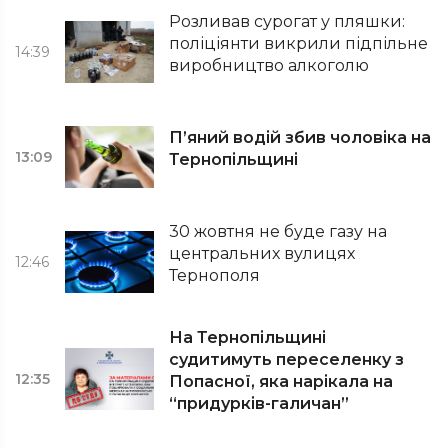
Розливав сурогат у пляшки:
поліціянти викрили підпільне
14:39
виробництво алкоголю
П’яний водій збив чоловіка на
13:09
Тернопільщині
30 жовтня не буде газу на
центральних вулицях
12:46
Тернополя
На Тернопільщині
судитимуть переселенку з
12:35
Попасної, яка нарікала на
“придурків-галичан”