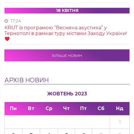
18 КВІТНЯ
17:24
KRUТ із програмою “Весняна акустика” у
Тернополі в рамках туру містами Заходу України!
БІЛЬШЕ НОВИН
АРХІВ НОВИН
ЖОВТЕНЬ 2023
Пн
Вт
Ср
Чт
Пт
Сб
Нд
1