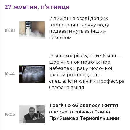
27 жовтня, п’ятниця
У вихідні в оселі деяких
тернополян гарячу воду
18:38
подаватимуть за іншим
графіком
15 млн хворіють, з них 6 млн —
щорічно помирають: про
небезпеки раку молочної
16:44
залози розповідають
спеціалісти клініки професора
Стефана Хміля
Трагічно обірвалося життя
оперного співака Павла
16:05
Приймака з Тернопільщини