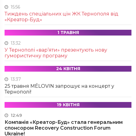
15:56
Тиждень спеціальних цін ЖК Тернополя від
«Креатор-Буд»
1 ТРАВНЯ
13:32
У Тернополі «вар’яти» презентують нову
гумористичну програму
24 КВІТНЯ
13:37
25 травня MÉLOVIN запрошує на концерт у
Тернополі!
19 КВІТНЯ
12:49
Компанія «Креатор-Буд» стала генеральним
спонсором Recovery Construction Forum
Ukraine!