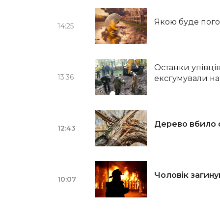
Якою буде погод
14:25
Останки упівців
13:36
ексгумували на
Дерево вбило с
12:43
Чоловік загину
10:07