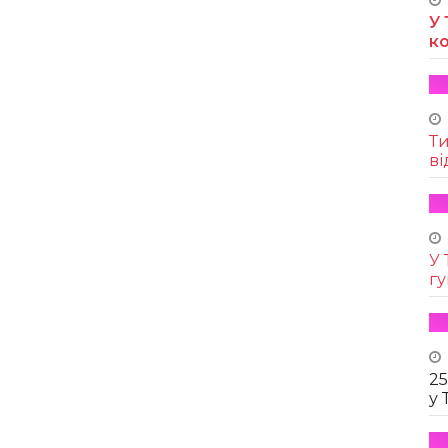
У 
к
Т
ві
У 
г
25
у 