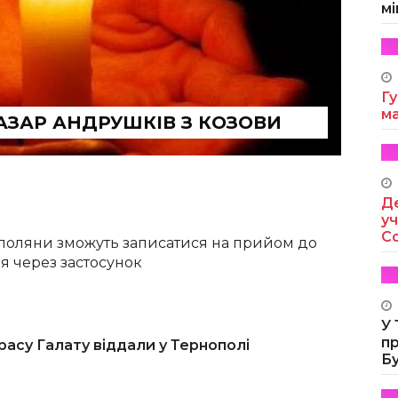
мі
Гу
м
НАЗАР АНДРУШКІВ З КОЗОВИ
Де
уч
Co
поляни зможуть записатися на прийом до
ря через застосунок
У
п
асу Галату віддали у Тернополі
Б