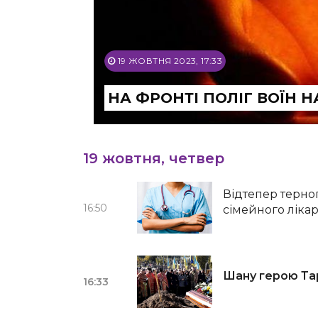
19 ЖОВТНЯ 2023, 17:33
НА ФРОНТІ ПОЛІГ ВОЇН 
19 жовтня, четвер
Відтепер терно
16:50
сімейного ліка
Шану герою Тар
16:33