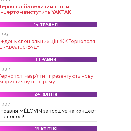
17:10
Тернополі із великим літнім
онцертом виступить YAKTAK
14 ТРАВНЯ
15:56
иждень спеціальних цін ЖК Тернополя
д «Креатор-Буд»
1 ТРАВНЯ
13:32
Тернополі «вар’яти» презентують нову
умористичну програму
24 КВІТНЯ
13:37
 травня MÉLOVIN запрошує на концерт
Тернополі!
19 КВІТНЯ