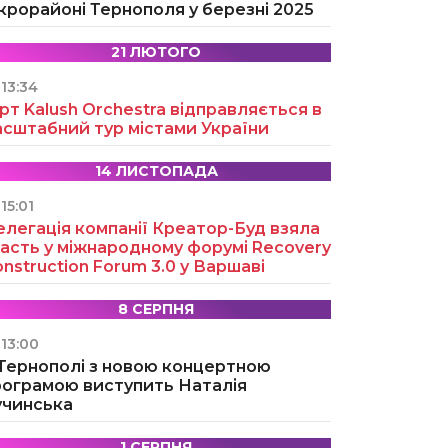
крорайоні Тернополя у березні 2025
21 ЛЮТОГО
13:34
рт Kalush Orchestra відправляється в
асштабний тур містами України
14 ЛИСТОПАДА
15:01
легація компанії Креатор-Буд взяла
асть у міжнародному форумі Recovery
nstruction Forum 3.0 у Варшаві
8 СЕРПНЯ
13:00
 Тернополі з новою концертною
рограмою виступить Наталія
учинська
1 СЕРПНЯ