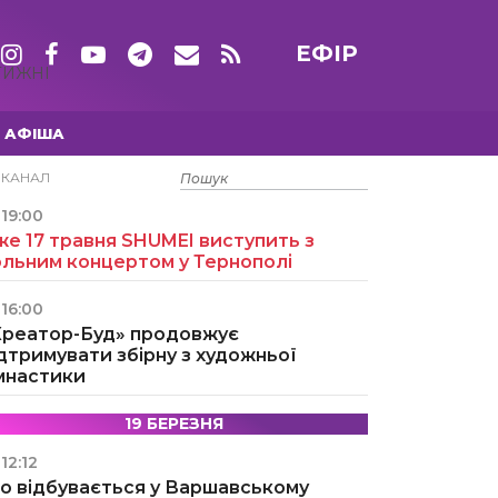
ЕФІР
ТИЖНІ
АФІША
15 ТРАВНЯ
ЕКАНАЛ
19:00
е 17 травня SHUMEI виступить з
ольним концертом у Тернополі
16:00
Креатор-Буд» продовжує
дтримувати збірну з художньої
імнастики
19 БЕРЕЗНЯ
12:12
о відбувається у Варшавському