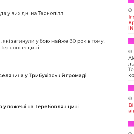
а у вихідні на Тернопіллі
Іг
Кр
I
, які загинули у бою майже 80 років тому,
 Тернопільщині
Al
ль
Те
ко
елянина у Трибухівській громаді
Ві
в у пожежі на Теребовлянщині
ві