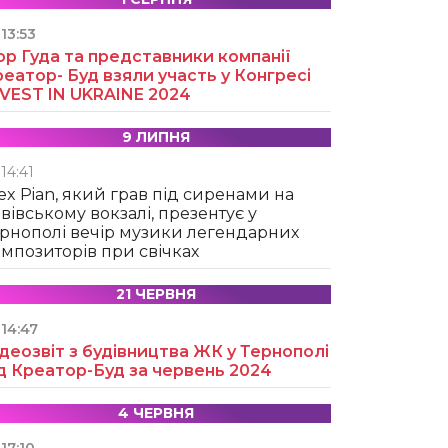
13:53
ор Гуда та представники компанії
еатор- Буд взяли участь у Конгресі
NVEST IN UKRAINE 2024
9 ЛИПНЯ
14:41
ex Pian, який грав під сиренами на
вівському вокзалі, презентує у
рнополі вечір музики легендарних
мпозиторів при свічках
21 ЧЕРВНЯ
14:47
деозвіт з будівництва ЖК у Тернополі
д Креатор-Буд за червень 2024
4 ЧЕРВНЯ