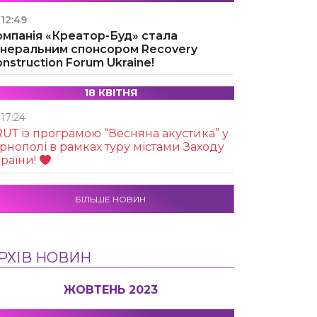
12:49
омпанія «Креатор-Буд» стала
енеральним спонсором Recovery
nstruction Forum Ukraine!
18 КВІТНЯ
17:24
UТ із програмою “Весняна акустика” у
рнополі в рамках туру містами Заходу
раїни!
БІЛЬШЕ НОВИН
РХІВ НОВИН
ЖОВТЕНЬ 2023