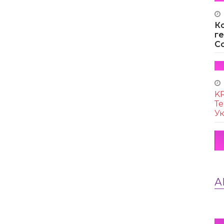
К
г
Co
KR
Те
Ук
А