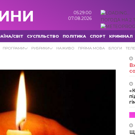
ИНИ
05:29:01
07.08.2026
ПОГОДА НА 2 
АЇНА/СВІТ
СУСПІЛЬСТВО
ПОЛІТИКА
СПОРТ
КРИМІНАЛ
ПРОГРАМИ
РУБРИКИ
НАЖИВО
ПРЯМА МОВА
БЛОГИ
ТЕЛ
Вж
с
«
пі
г
Щ