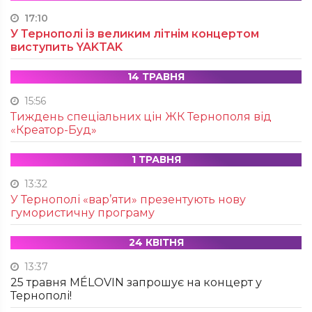
17:10
У Тернополі із великим літнім концертом
виступить YAKTAK
14 ТРАВНЯ
15:56
Тиждень спеціальних цін ЖК Тернополя від
«Креатор-Буд»
1 ТРАВНЯ
13:32
У Тернополі «вар’яти» презентують нову
гумористичну програму
24 КВІТНЯ
13:37
25 травня MÉLOVIN запрошує на концерт у
Тернополі!