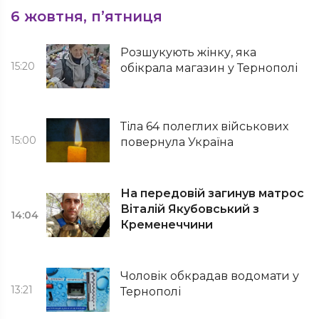
6 жовтня, п’ятниця
Розшукують жінку, яка
15:20
обікрала магазин у Тернополі
Тіла 64 полеглих військових
15:00
повернула Україна
На передовій загинув матрос
Віталій Якубовський з
14:04
Кременеччини
Чоловік обкрадав водомати у
13:21
Тернополі