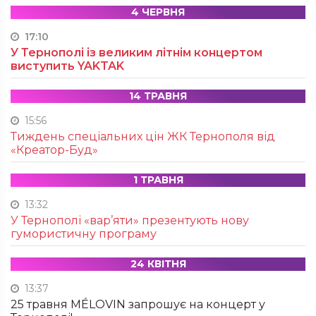
4 ЧЕРВНЯ
17:10
У Тернополі із великим літнім концертом
виступить YAKTAK
14 ТРАВНЯ
15:56
Тиждень спеціальних цін ЖК Тернополя від
«Креатор-Буд»
1 ТРАВНЯ
13:32
У Тернополі «вар’яти» презентують нову
гумористичну програму
24 КВІТНЯ
13:37
25 травня MÉLOVIN запрошує на концерт у