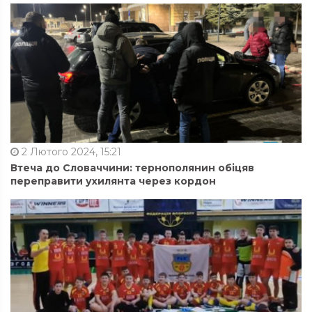
2 Лютого 2024, 15:21
Втеча до Словаччини: тернополянин обіцяв
переправити ухилянта через кордон