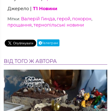
Джерело |
Т1 Новини
Валерій Гинда
герой
похорон
Мітки:
,
,
,
прощання
тернопільські новини
,
Телеграм
ВІД ТОГО Ж АВТОРА