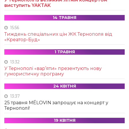
виступить YAKTAK
14 ТРАВНЯ
15:56
Тиждень спеціальних цін ЖК Тернополя від
«Креатор-Буд»
1 ТРАВНЯ
13:32
У Тернополі «вар’яти» презентують нову
гумористичну програму
24 КВІТНЯ
13:37
25 травня MÉLOVIN запрошує на концерт у
Тернополі!
19 КВІТНЯ