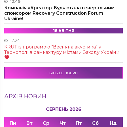
12:49
Компанія «Креатор-Буд» стала генеральним
спонсором Recovery Construction Forum
Ukraine!
18 КВІТНЯ
17:24
KRUТ із програмою “Весняна акустика” у
Тернополі в рамках туру містами Заходу України!
БІЛЬШЕ НОВИН
АРХІВ НОВИН
СЕРПЕНЬ 2026
Пн
Вт
Ср
Чт
Пт
Сб
Нд