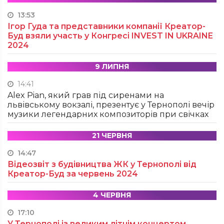
13:53
Ігор Гуда та представники компанії Креатор-
Буд взяли участь у Конгресі INVEST IN UKRAINE
2024
9 ЛИПНЯ
14:41
Alex Pian, який грав під сиренами на
львівському вокзалі, презентує у Тернополі вечір
музики легендарних композиторів при свічках
21 ЧЕРВНЯ
14:47
Відеозвіт з будівництва ЖК у Тернополі від
Креатор-Буд за червень 2024
4 ЧЕРВНЯ
17:10
У Тернополі із великим літнім концертом