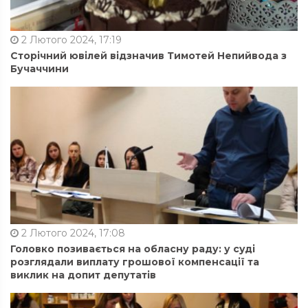
2 Лютого 2024, 17:19
Сторічний ювілей відзначив Тимотей Непийвода з
Бучаччини
2 Лютого 2024, 17:08
Головко позивається на обласну раду: у суді
розглядали виплату грошової компенсації та
виклик на допит депутатів