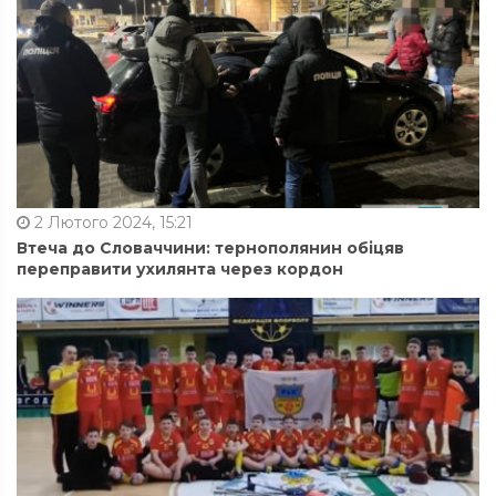
2 Лютого 2024, 15:21
Втеча до Словаччини: тернополянин обіцяв
переправити ухилянта через кордон