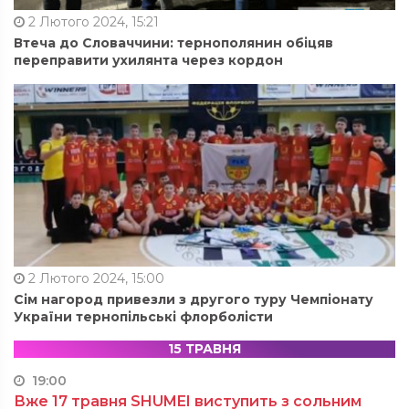
2 Лютого 2024, 15:21
Втеча до Словаччини: тернополянин обіцяв
переправити ухилянта через кордон
2 Лютого 2024, 15:00
Сім нагород привезли з другого туру Чемпіонату
України тернопільські флорболісти
15 ТРАВНЯ
19:00
Вже 17 травня SHUMEI виступить з сольним