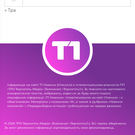
« Тра
Інформація на сайті Т1 Новини (t1news.tv) є інтелектуальною власністю ПП
«ТРО Тернопіль-Медіа» (Телеканал «Тернопіль1»). За повного чи часткового
використання текстів, зображень, відео чи за будь-якого іншого
поширення інформації «Т1 Новини» гіперпосилання на сайт t1news.tv – є
обов'язковим. Матеріали з позначкою «R», а також в рубриках «Новини
компаній» і «Передвиборча агітація» публікуються на правах реклами.
© 2026 ТРО Тернопіль-Медіа» (Телеканал «Тернопіль1»). Всі права збережено.
За зміст рекламної інформації відповідальність несе рекламодавець.