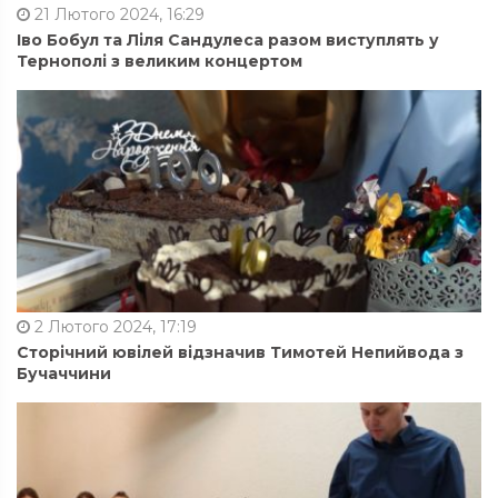
21 Лютого 2024, 16:29
Іво Бобул та Ліля Сандулеса разом виступлять у
Тернополі з великим концертом
2 Лютого 2024, 17:19
Сторічний ювілей відзначив Тимотей Непийвода з
Бучаччини