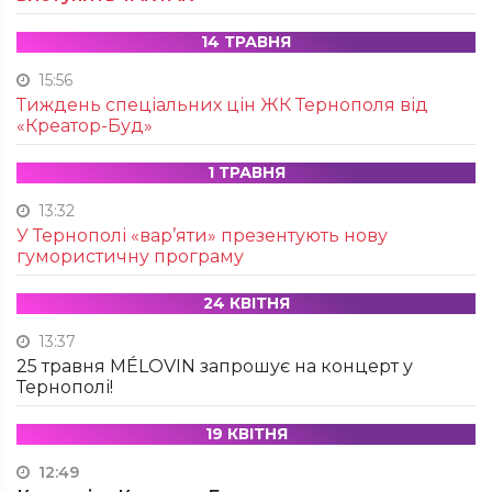
14 ТРАВНЯ
15:56
Тиждень спеціальних цін ЖК Тернополя від
«Креатор-Буд»
1 ТРАВНЯ
13:32
У Тернополі «вар’яти» презентують нову
гумористичну програму
24 КВІТНЯ
13:37
25 травня MÉLOVIN запрошує на концерт у
Тернополі!
19 КВІТНЯ
12:49