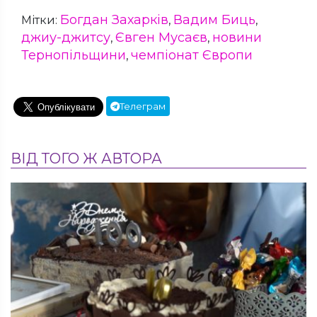
Богдан Захарків
Вадим Биць
Мітки:
,
,
джиу-джитсу
Євген Мусаєв
новини
,
,
Тернопільщини
чемпіонат Європи
,
Телеграм
ВІД ТОГО Ж АВТОРА