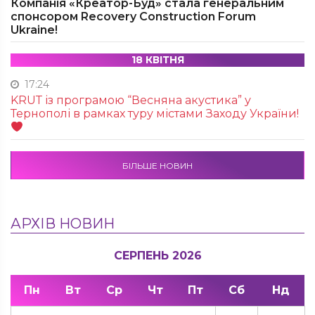
Компанія «Креатор-Буд» стала генеральним
спонсором Recovery Construction Forum
Ukraine!
18 КВІТНЯ
17:24
KRUТ із програмою “Весняна акустика” у
Тернополі в рамках туру містами Заходу України!
БІЛЬШЕ НОВИН
АРХІВ НОВИН
СЕРПЕНЬ 2026
Пн
Вт
Ср
Чт
Пт
Сб
Нд