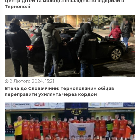
Центр дітей та молоді з інвалідністю відкрили в
Тернополі
2 Лютого 2024, 15:21
Втеча до Словаччини: тернополянин обіцяв
переправити ухилянта через кордон