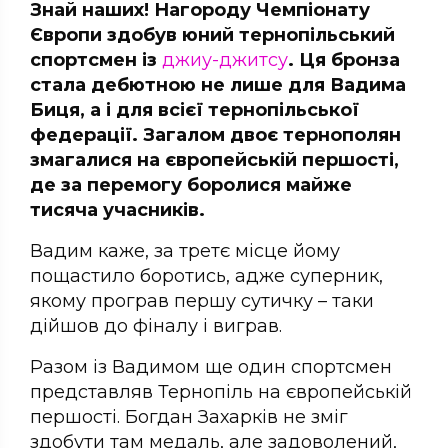
Знай наших! Нагороду Чемпіонату
Європи здобув юний тернопільський
спортсмен із
джиу-джитсу
. Ця бронза
стала дебютною не лише для Вадима
Биця, а і для всієї тернопільської
федерації. Загалом двоє тернополян
змагалися на європейській першості,
де за перемогу боролися майже
тисяча учасників.
Вадим каже, за третє місце йому
пощастило боротись, адже суперник,
якому програв першу сутичку – таки
дійшов до фіналу і виграв.
Разом із Вадимом ще один спортсмен
представляв Тернопіль на європейській
першості. Богдан Захарків не зміг
здобути там медаль, але задоволений,