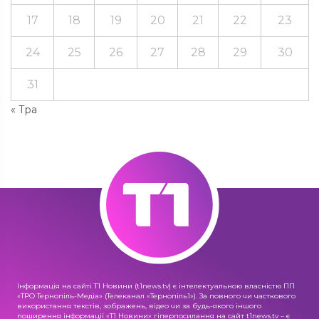
17
18
19
20
21
22
23
24
25
26
27
28
29
30
31
« Тра
Інформація на сайті Т1 Новини (t1news.tv) є інтелектуальною власністю ПП
«ТРО Тернопіль-Медіа» (Телеканал «Тернопіль1»). За повного чи часткового
використання текстів, зображень, відео чи за будь-якого іншого
поширення інформації «Т1 Новини» гіперпосилання на сайт t1news.tv – є