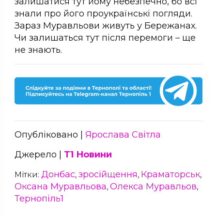
залишатися тут йому небезпечно, бо всі
знали про його проукраїнські погляди.
Зараз Муравльови живуть у Бережанах.
Чи залишаться тут після перемоги – ще
не знають.
Опубліковано |
Ярослава Світла
Джерело |
Т1 Новини
Донбас
зросійщення
Краматорськ
Мітки:
,
,
,
Оксана Муравльова
Олекса Муравльов
,
,
Тернопіль1