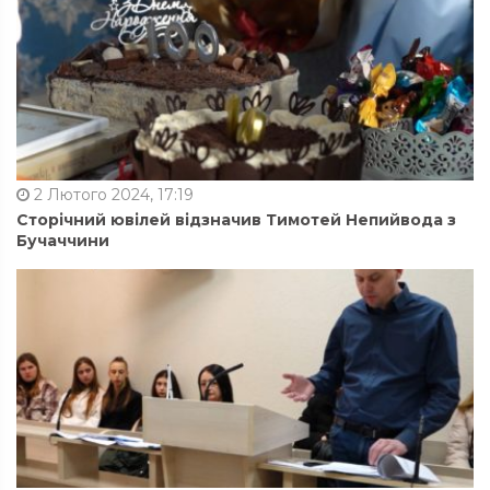
2 Лютого 2024, 17:19
Сторічний ювілей відзначив Тимотей Непийвода з
Бучаччини