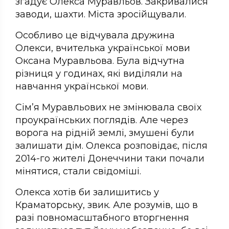
згадує Олекса Муравльов. Закривалися
заводи, шахти. Міста зросійщували.
Особливо це відчувала дружина
Олекси, вчителька української мови
Оксана Муравльова. Була відчутна
різниця у годинах, які виділяли на
навчання української мови.
Сім’я Муравльових не змінювала своїх
проукраїнських поглядів. Але через
ворога на рідній землі, змушені були
залишати дім. Олекса розповідає, після
2014-го жителі Донеччини таки почали
мінятися, стали свідоміші.
Олекса хотів би залишитись у
Краматорську, звик. Але розумів, що в
разі повномасштабного вторгнення