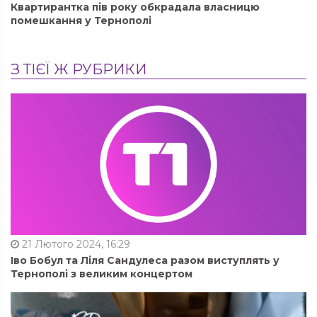
Квартирантка пів року обкрадала власницю
помешкання у Тернополі
З ТІЄЇ Ж РУБРИКИ
21 Лютого 2024, 16:29
Іво Бобул та Ліля Сандулеса разом виступлять у
Тернополі з великим концертом