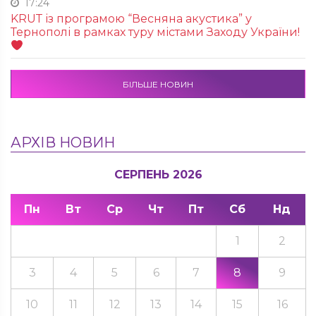
17:24
KRUТ із програмою “Весняна акустика” у
Тернополі в рамках туру містами Заходу України!
БІЛЬШЕ НОВИН
АРХІВ НОВИН
СЕРПЕНЬ 2026
Пн
Вт
Ср
Чт
Пт
Сб
Нд
1
2
3
4
5
6
7
8
9
10
11
12
13
14
15
16