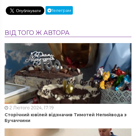
Телеграм
ВІД ТОГО Ж АВТОРА
2 Лютого 2024, 17:19
Сторічний ювілей відзначив Тимотей Непийвода з
Бучаччини